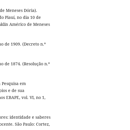
 de Meneses Dória).
o Piauí, no dia 10 de
anklin Américo de Meneses
no de 1909. (Decreto n.º
no de 1874. (Resolução n.º
a Pesquisa em
pios e de sua
s EBAPE, vol. VI, no 1,
res: identidade e saberes
cente. São Paulo: Cortez,