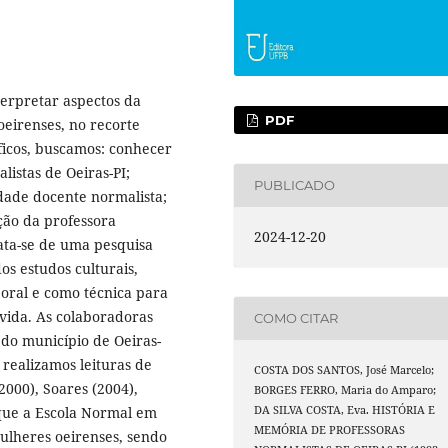
terpretar aspectos da
PDF
oeirenses, no recorte
ficos, buscamos: conhecer
listas de Oeiras-PI;
PUBLICADO
idade docente normalista;
ação da professora
2024-12-20
ata-se de uma pesquisa
os estudos culturais,
 oral e como técnica para
 vida. As colaboradoras
COMO CITAR
 do município de Oeiras-
 realizamos leituras de
COSTA DOS SANTOS, José Marcelo;
2000), Soares (2004),
BORGES FERRO, Maria do Amparo;
DA SILVA COSTA, Eva. HISTÓRIA E
 que a Escola Normal em
MEMÓRIA DE PROFESSORAS
mulheres oeirenses, sendo