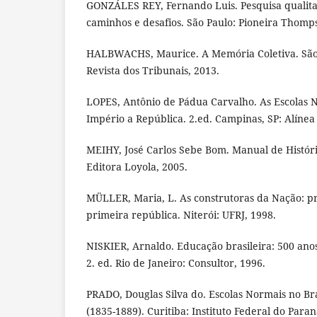
GONZÁLES REY, Fernando Luis. Pesquisa qualitat
caminhos e desafios. São Paulo: Pioneira Thomp
HALBWACHS, Maurice. A Memória Coletiva. São P
Revista dos Tribunais, 2013.
LOPES, Antônio de Pádua Carvalho. As Escolas N
Império a República. 2.ed. Campinas, SP: Alínea
MEIHY, José Carlos Sebe Bom. Manual de História
Editora Loyola, 2005.
MÜLLER, Maria, L. As construtoras da Nação: pr
primeira república. Niterói: UFRJ, 1998.
NISKIER, Arnaldo. Educação brasileira: 500 anos
2. ed. Rio de Janeiro: Consultor, 1996.
PRADO, Douglas Silva do. Escolas Normais no Bra
(1835-1889). Curitiba: Instituto Federal do Paran