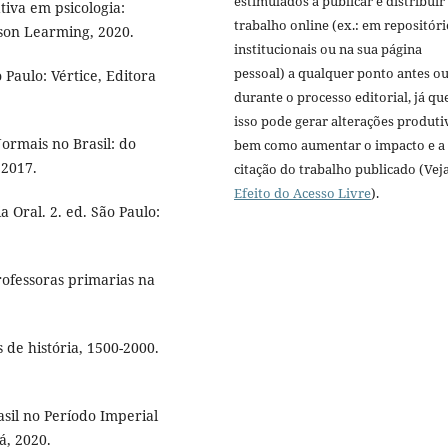
estimulados a publicar e distribuir
iva em psicologia:
trabalho online (ex.: em repositóri
son Learming, 2020.
institucionais ou na sua página
pessoal) a qualquer ponto antes o
aulo: Vértice, Editora
durante o processo editorial, já qu
isso pode gerar alterações produti
ormais no Brasil: do
bem como aumentar o impacto e a
 2017.
citação do trabalho publicado (Vej
Efeito do Acesso Livre
).
 Oral. 2. ed. São Paulo:
ofessoras primarias na
 de história, 1500-2000.
sil no Período Imperial
á, 2020.