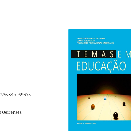
2025v34n1.69475
s Oeirenses.