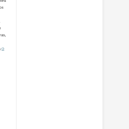
 seu
os
u
e
vas,
a
O