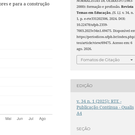
NORMALISTAS DE OEIRAS-PI (1983-
ores e para a construção
2000): formação e profissão.
Revista
Temas em Educação
,
[S. l.]
, v. 34, n.
1, p. e-rte331202506, 2024. DOI:
10.22478/ufpb.2359-
7003.2025v34n1.69475. Disponível em
https://periodicos.ufpb.br/index.php/
teo/article/view/69475. Acesso em: 6
ago. 2026.
Fomatos de Citação
EDIÇÃO
v. 34 n. 1 (2025): RTE -
Publicação Contínua - Qualis
A4
SEÇÃO