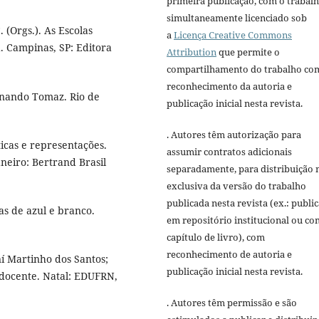
primeira publicação, com o trabal
simultaneamente licenciado sob
. (Orgs.). As Escolas
a
Licença Creative Commons
d. Campinas, SP: Editora
Attribution
que permite o
compartilhamento do trabalho co
reconhecimento da autoria e
rnando Tomaz. Rio de
publicação inicial nesta revista.
. Autores têm autorização para
ticas e representações.
assumir contratos adicionais
neiro: Bertrand Brasil
separadamente, para distribuição 
exclusiva da versão do trabalho
publicada nesta revista (ex.: publi
s de azul e branco.
em repositório institucional ou c
capítulo de livro), com
reconhecimento de autoria e
í Martinho dos Santos;
publicação inicial nesta revista.
 docente. Natal: EDUFRN,
. Autores têm permissão e são