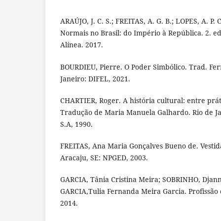
ARAÚJO, J. C. S.; FREITAS, A. G. B.; LOPES, A. P. C
Normais no Brasil: do Império à República. 2. e
Alínea. 2017.
BOURDIEU, Pierre. O Poder Simbólico. Trad. Fe
Janeiro: DIFEL, 2021.
CHARTIER, Roger. A história cultural: entre prá
Tradução de Maria Manuela Galhardo. Rio de Ja
S.A, 1990.
FREITAS, Ana Maria Gonçalves Bueno de. Vestida
Aracaju, SE: NPGED, 2003.
GARCIA, Tânia Cristina Meira; SOBRINHO, Djann
GARCIA,Tulia Fernanda Meira Garcia. Profissão
2014.