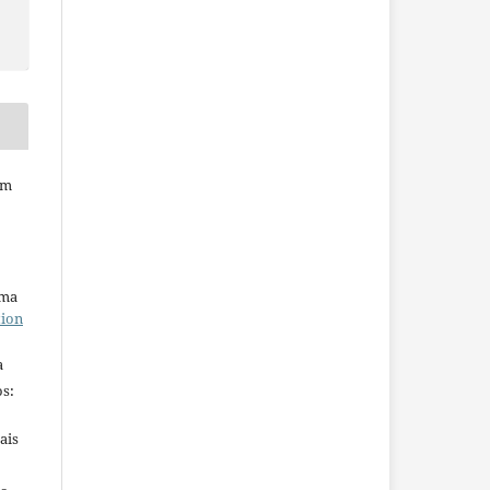
em
uma
tion
a
s:
ais