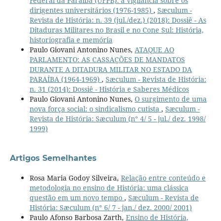
Federal da Paraíba (UFPB): a vigilância sobre os
dirigentes universitários (1976-1985)
,
Sæculum -
Revista de História: n. 39 (jul./dez.) (2018): Dossiê - As
Ditaduras Militares no Brasil e no Cone Sul: História,
historiografia e memória
Paulo Giovani Antonino Nunes,
ATAQUE AO
PARLAMENTO: AS CASSAÇÕES DE MANDATOS
DURANTE A DITADURA MILITAR NO ESTADO DA
PARAÍBA (1964-1969)
,
Sæculum - Revista de História:
n. 31 (2014): Dossiê - História e Saberes Médicos
Paulo Giovani Antonino Nunes,
O surgimento de uma
nova força social: o sindicalismo cutista
,
Sæculum -
Revista de História: Sæculum (n° 4/ 5 - jul./ dez. 1998/
1999)
Artigos Semelhantes
Rosa Maria Godoy Silveira,
Relação entre conteúdo e
metodologia no ensino de História: uma clássica
questão em um novo tempo
,
Sæculum - Revista de
História: Sæculum (n° 6/ 7 - jan./ dez. 2000/ 2001)
Paulo Afonso Barbosa Zarth,
Ensino de História,