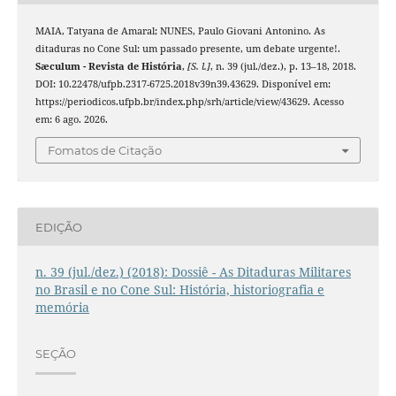
MAIA, Tatyana de Amaral; NUNES, Paulo Giovani Antonino. As
ditaduras no Cone Sul: um passado presente, um debate urgente!.
Sæculum - Revista de História
,
[S. l.]
, n. 39 (jul./dez.), p. 13–18, 2018.
DOI: 10.22478/ufpb.2317-6725.2018v39n39.43629. Disponível em:
https://periodicos.ufpb.br/index.php/srh/article/view/43629. Acesso
em: 6 ago. 2026.
Fomatos de Citação
EDIÇÃO
n. 39 (jul./dez.) (2018): Dossiê - As Ditaduras Militares
no Brasil e no Cone Sul: História, historiografia e
memória
SEÇÃO