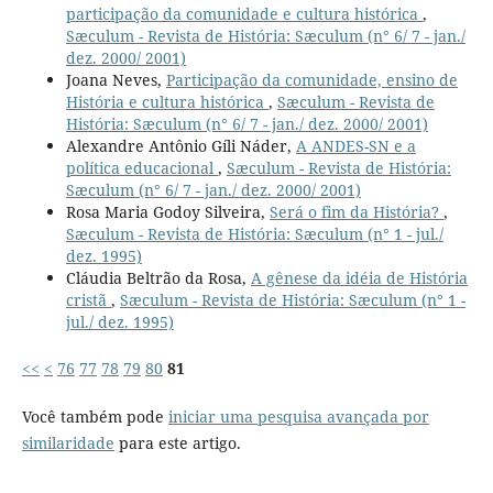
participação da comunidade e cultura histórica
,
Sæculum - Revista de História: Sæculum (n° 6/ 7 - jan./
dez. 2000/ 2001)
Joana Neves,
Participação da comunidade, ensino de
História e cultura histórica
,
Sæculum - Revista de
História: Sæculum (n° 6/ 7 - jan./ dez. 2000/ 2001)
Alexandre Antônio Gíli Náder,
A ANDES-SN e a
política educacional
,
Sæculum - Revista de História:
Sæculum (n° 6/ 7 - jan./ dez. 2000/ 2001)
Rosa Maria Godoy Silveira,
Será o fim da História?
,
Sæculum - Revista de História: Sæculum (n° 1 - jul./
dez. 1995)
Cláudia Beltrão da Rosa,
A gênese da idéia de História
cristã
,
Sæculum - Revista de História: Sæculum (n° 1 -
jul./ dez. 1995)
<<
<
76
77
78
79
80
81
Você também pode
iniciar uma pesquisa avançada por
similaridade
para este artigo.