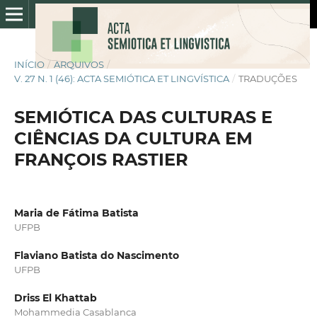
INÍCIO
/
ARQUIVOS
/
V. 27 N. 1 (46): ACTA SEMIÓTICA ET LINGVÍSTICA
/
TRADUÇÕES
SEMIÓTICA DAS CULTURAS E
CIÊNCIAS DA CULTURA EM
FRANÇOIS RASTIER
Maria de Fátima Batista
UFPB
Flaviano Batista do Nascimento
UFPB
Driss El Khattab
Mohammedia Casablanca