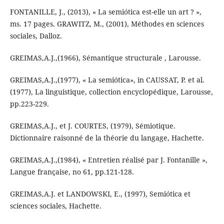
FONTANILLE, J., (2013), « La semiótica est-elle un art ? »,
ms. 17 pages. GRAWITZ, M., (2001), Méthodes en sciences
sociales, Dalloz.
GREIMAS,A.J.,(1966), Sémantique structurale , Larousse.
GREIMAS,A.J.,(1977), « La semiótica», in CAUSSAT, P. et al.
(1977), La linguistique, collection encyclopédique, Larousse,
pp.223-229.
GREIMAS,A.J., et J. COURTES, (1979), Sémiotique.
Dictionnaire raisonné de la théorie du langage, Hachette.
GREIMAS,A.J.,(1984), « Entretien réalisé par J. Fontanille »,
Langue française, no 61, pp.121-128.
GREIMAS,A.J. et LANDOWSKI, E., (1997), Semiótica et
sciences sociales, Hachette.