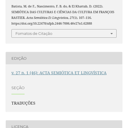
Batista, M. de F., Nascimento, F. B. do, & El Khattab, D. (2022).
SEMIÓTICA DAS CULTURAS E CIÊNCIAS DA CULTURA EM FRANÇOIS
RASTIER.
Acta Semiótica Et Lingvistica
,
27
(1), 107–116.
https://doi.org/10.22478/ufpb.2446-7006.46v27n1.62888
Fomatos de Citação
EDIÇÃO
v. 27 n. 1 (46): ACTA SEMIÓTICA ET LINGVÍSTICA
SEÇÃO
TRADUÇÕES
LICENÇA