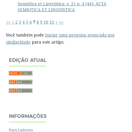
Semiótica et Lingvistica: v. 25 n. 4 (44): ACTA
SEMIOTICA ET LINGVISTICA
<<
<
2
3
4
5
6
7
8
9
10
11
>
>>
Você também pode
iniciar uma pesquisa avançada por
similaridade
para este artigo.
EDIÇÃO ATUAL
INFORMAÇÕES
Para Leitores