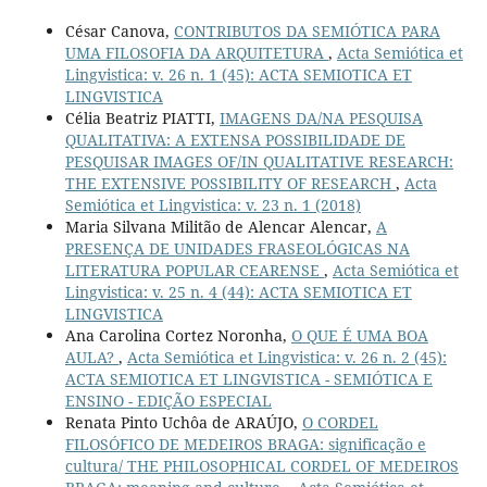
César Canova,
CONTRIBUTOS DA SEMIÓTICA PARA
UMA FILOSOFIA DA ARQUITETURA
,
Acta Semiótica et
Lingvistica: v. 26 n. 1 (45): ACTA SEMIOTICA ET
LINGVISTICA
Célia Beatriz PIATTI,
IMAGENS DA/NA PESQUISA
QUALITATIVA: A EXTENSA POSSIBILIDADE DE
PESQUISAR IMAGES OF/IN QUALITATIVE RESEARCH:
THE EXTENSIVE POSSIBILITY OF RESEARCH
,
Acta
Semiótica et Lingvistica: v. 23 n. 1 (2018)
Maria Silvana Militão de Alencar Alencar,
A
PRESENÇA DE UNIDADES FRASEOLÓGICAS NA
LITERATURA POPULAR CEARENSE
,
Acta Semiótica et
Lingvistica: v. 25 n. 4 (44): ACTA SEMIOTICA ET
LINGVISTICA
Ana Carolina Cortez Noronha,
O QUE É UMA BOA
AULA?
,
Acta Semiótica et Lingvistica: v. 26 n. 2 (45):
ACTA SEMIOTICA ET LINGVISTICA - SEMIÓTICA E
ENSINO - EDIÇÃO ESPECIAL
Renata Pinto Uchôa de ARAÚJO,
O CORDEL
FILOSÓFICO DE MEDEIROS BRAGA: significação e
cultura/ THE PHILOSOPHICAL CORDEL OF MEDEIROS