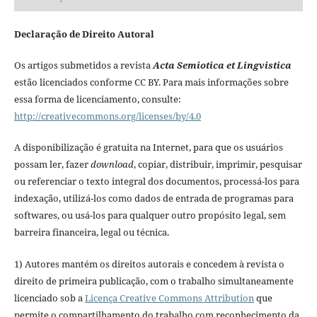
Declaração de Direito Autoral
Os artigos submetidos a revista
Acta Semiotica et Lingvistica
estão licenciados conforme CC BY. Para mais informações sobre
essa forma de licenciamento, consulte:
http://creativecommons.org/licenses/by/4.0
A disponibilização é gratuita na Internet, para que os usuários
possam ler, fazer
download
, copiar, distribuir, imprimir, pesquisar
ou referenciar o texto integral dos documentos, processá-los para
indexação, utilizá-los como dados de entrada de programas para
softwares, ou usá-los para qualquer outro propósito legal, sem
barreira financeira, legal ou técnica.
1) Autores mantém os direitos autorais e concedem à revista o
direito de primeira publicação, com o trabalho simultaneamente
licenciado sob a
Licença Creative Commons Attribution
que
permite o compartilhamento do trabalho com reconhecimento da