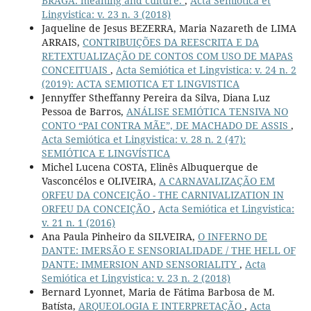
BRAGA: meaning and culture.
,
Acta Semiótica et
Lingvistica: v. 23 n. 3 (2018)
Jaqueline de Jesus BEZERRA, Maria Nazareth de LIMA
ARRAIS,
CONTRIBUIÇÕES DA REESCRITA E DA
RETEXTUALIZAÇÃO DE CONTOS COM USO DE MAPAS
CONCEITUAIS
,
Acta Semiótica et Lingvistica: v. 24 n. 2
(2019): ACTA SEMIOTICA ET LINGVISTICA
Jennyffer Stheffanny Pereira da Silva, Diana Luz
Pessoa de Barros,
ANÁLISE SEMIÓTICA TENSIVA NO
CONTO “PAI CONTRA MÃE”, DE MACHADO DE ASSIS
,
Acta Semiótica et Lingvistica: v. 28 n. 2 (47):
SEMIÓTICA E LINGVÍSTICA
Michel Lucena COSTA, Elinês Albuquerque de
Vasconcélos e OLIVEIRA,
A CARNAVALIZAÇÃO EM
ORFEU DA CONCEIÇÃO - THE CARNIVALIZATION IN
ORFEU DA CONCEIÇÃO
,
Acta Semiótica et Lingvistica:
v. 21 n. 1 (2016)
Ana Paula Pinheiro da SILVEIRA,
O INFERNO DE
DANTE: IMERSÃO E SENSORIALIDADE / THE HELL OF
DANTE: IMMERSION AND SENSORIALITY
,
Acta
Semiótica et Lingvistica: v. 23 n. 2 (2018)
Bernard Lyonnet, Maria de Fátima Barbosa de M.
Batísta,
ARQUEOLOGIA E INTERPRETAÇÃO
,
Acta