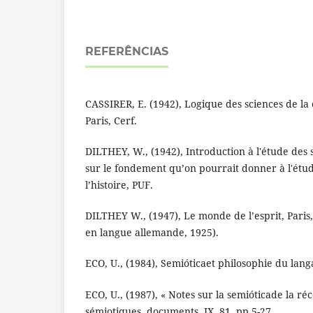
REFERÊNCIAS
CASSIRER, E. (1942), Logique des sciences de la c
Paris, Cerf.
DILTHEY, W., (1942), Introduction à l'étude des 
sur le fondement qu’on pourrait donner à l'étude
l’histoire, PUF.
DILTHEY W., (1947), Le monde de l’esprit, Paris,
en langue allemande, 1925).
ECO, U., (1984), Semióticaet philosophie du lang
ECO, U., (1987), « Notes sur la semióticade la réc
sémiotiques, documents, IX, 81, pp.5-27.