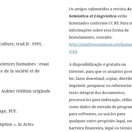
Os artigos submetidos a revista
Ac
Semiotica et Lingvistica
estão
licenciados conforme CC BY. Para 
informações sobre essa forma de
licenciamento, consulte:
ulture, trad.fr. 1991,
http://creativecommons.org/licens
y/4.0
sciences humaines : essai
A disponibilização é gratuita na
 de la société et de
Internet, para que os usuários po
ler, fazer
download
, copiar, distrib
imprimir, pesquisar ou referenciar
 Aubier (édition originale
texto integral dos documentos,
processá-los para indexação, utiliz
como dados de entrada de progra
age, PUF.
para softwares, ou usá-los para
qualquer outro propósito legal, s
eption », in Actes
barreira financeira, legal ou técnica