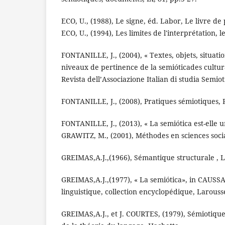
ECO, U., (1988), Le signe, éd. Labor, Le livre de 
ECO, U., (1994), Les limites de l'interprétation, l
FONTANILLE, J., (2004), « Textes, objets, situatio
niveaux de pertinence de la semióticades cultur
Revista dell’Associazione Italian di studia Semiot
FONTANILLE, J., (2008), Pratiques sémiotiques, 
FONTANILLE, J., (2013), « La semiótica est-elle u
GRAWITZ, M., (2001), Méthodes en sciences socia
GREIMAS,A.J.,(1966), Sémantique structurale , 
GREIMAS,A.J.,(1977), « La semiótica», in CAUSSAT,
linguistique, collection encyclopédique, Larouss
GREIMAS,A.J., et J. COURTES, (1979), Sémiotique