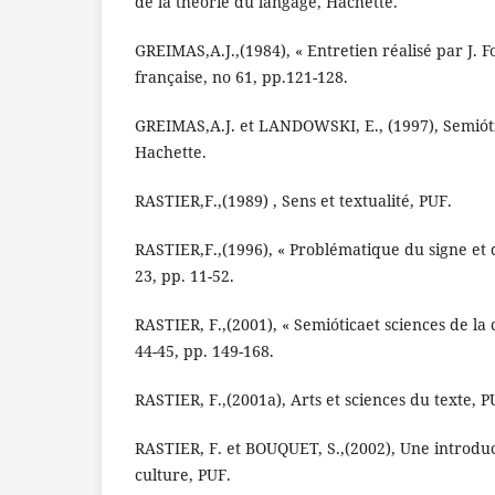
de la théorie du langage, Hachette.
GREIMAS,A.J.,(1984), « Entretien réalisé par J. F
française, no 61, pp.121-128.
GREIMAS,A.J. et LANDOWSKI, E., (1997), Semiótic
Hachette.
RASTIER,F.,(1989) , Sens et textualité, PUF.
RASTIER,F.,(1996), « Problématique du signe et du
23, pp. 11-52.
RASTIER, F.,(2001), « Semióticaet sciences de la 
44-45, pp. 149-168.
RASTIER, F.,(2001a), Arts et sciences du texte, P
RASTIER, F. et BOUQUET, S.,(2002), Une introduc
culture, PUF.