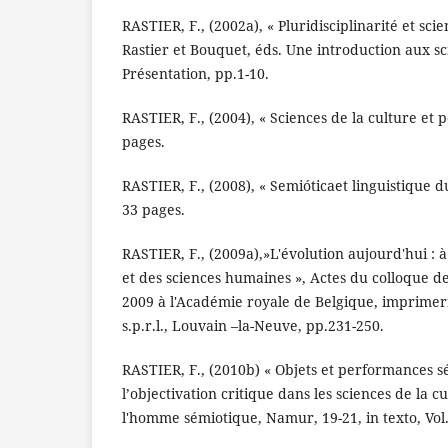
RASTIER, F., (2002a), « Pluridisciplinarité et scie
Rastier et Bouquet, éds. Une introduction aux sc
Présentation, pp.1-10.
RASTIER, F., (2004), « Sciences de la culture et 
pages.
RASTIER, F., (2008), « Semióticaet linguistique d
33 pages.
RASTIER, F., (2009a),»L'évolution aujourd'hui : à 
et des sciences humaines », Actes du colloque de
2009 à l'Académie royale de Belgique, imprime
s.p.r.l., Louvain –la-Neuve, pp.231-250.
RASTIER, F., (2010b) « Objets et performances s
l’objectivation critique dans les sciences de la c
l'homme sémiotique, Namur, 19-21, in texto, Vol.