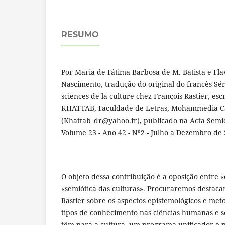
RESUMO
Por Maria de Fátima Barbosa de M. Batista e Fla
Nascimento, tradução do original do francês Sém
sciences de la culture chez François Rastier, esc
KHATTAB, Faculdade de Letras, Mohammedia C
(Khattab_dr@yahoo.fr), publicado na Acta Semiot
Volume 23 - Ano 42 - Nº2 - Julho a Dezembro de 
O objeto dessa contribuição é a oposição entre «
«semiótica das culturas». Procuraremos destacar
Rastier sobre os aspectos epistemológicos e meto
tipos de conhecimento nas ciências humanas e so
têm para a cultura, um programa unificador e 