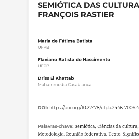
SEMIÓTICA DAS CULTURA
FRANÇOIS RASTIER
Maria de Fátima Batista
UFPB
Flaviano Batista do Nascimento
UFPB
Driss El Khattab
Mohammedia Casablanca
DOI:
https://doi.org/10.22478/ufpb.2446-7006
Semiótica, Ciências da cultura
Palavras-chave:
Metodologia, Reunião federativa, Texto, Signifi