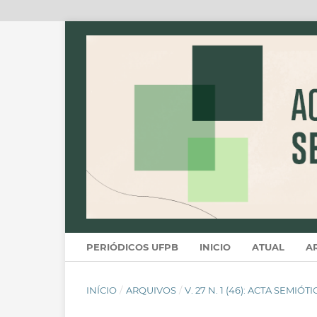
PERIÓDICOS UFPB
INICIO
ATUAL
A
INÍCIO
/
ARQUIVOS
/
V. 27 N. 1 (46): ACTA SEMIÓT