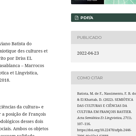
PDF/A
PUBLICADO
viano Batista do
iotique des cultures et
2022-04-23
rito por Driss EL
asablanca – Marrocos
ica et Lingvistica,
COMO CITAR
2018.
Batista, M. de F., Nascimento, F. B. do
& El Khattab, D. (2022). SEMIÓTICA
DAS CULTURAS E CIÊNCIAS DA
ciências da cultura» e
CULTURA EM FRANÇOIS RASTIER.
 a posição de François
Acta Semiótica Et Lingvistica
,
27
(1),
dológicos desses dois
107–116.
ciais. Ambos os objetos
https://doi.org/10.22478/ufpb.2446-
possuem validade
7006.46v27n1.62888