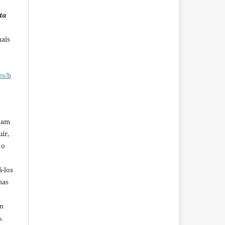
ta
mais
es/b
ssam
uir,
 o
á-los
mas
em
.