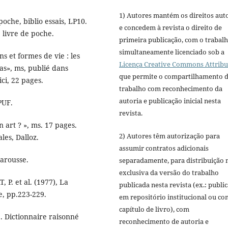
1) Autores mantém os direitos aut
poche, biblio essais, LP10.
e concedem à revista o direito de
e livre de poche.
primeira publicação, com o trabal
simultaneamente licenciado sob a
ns et formes de vie : les
Licença Creative Commons Attribu
as», ms, publié dans
que permite o compartilhamento 
ici, 22 pages.
trabalho com reconhecimento da
autoria e publicação inicial nesta
PUF.
revista.
n art ? », ms. 17 pages.
2) Autores têm autorização para
les, Dalloz.
assumir contratos adicionais
Larousse.
separadamente, para distribuição 
exclusiva da versão do trabalho
 P. et al. (1977), La
publicada nesta revista (ex.: publi
e, pp.223-229.
em repositório institucional ou c
capítulo de livro), com
. Dictionnaire raisonné
reconhecimento de autoria e