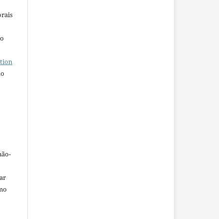
orais
ho
tion
do
não-
car
omo