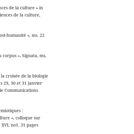
nces de la culture » in
iences de la culture,
post-humanité », ms. 22
u corpus », Signata, ms,
la croisée de la biologie
s 29, 30 et 31 janvier
rie Communications
émiotiques :
ulture », colloque sur
 XVI, no1. 31 pages