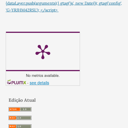
{dataLayer.push(arguments);} gtag('js', new Date()); gtag('config',
'G-YRJHM42RSL'); </script>
No metrics available.
-
see details
Edição Atual