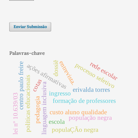
Enviar Submissão
Palavras-chave
entrevista.
dossiê
rede escolar
centro paulo freire
processo seletivo
ações afirmativas
políticas educacionais
cotas
linguagem inclusiva
erivalda torres
ingresso
lei nº 10.639/03
pedagogia
formação de professores
custo aluno qualidade
população negra
escola
populaÇÃo negra