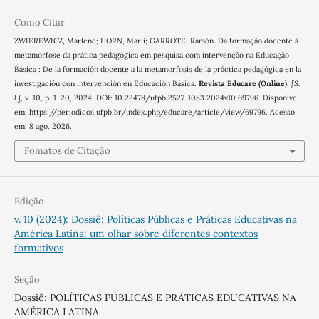
Como Citar
ZWIEREWICZ, Marlene; HORN, Marli; GARROTE, Ramón. Da formação docente à
metamorfose da prática pedagógica em pesquisa com intervenção na Educação
Básica : De la formación docente a la metamorfosis de la práctica pedagógica en la
investigación con intervención en Educación Básica.
Revista Educare (Online)
,
[S.
l.]
, v. 10, p. 1–20, 2024. DOI: 10.22478/ufpb.2527-1083.2024v10.69796. Disponível
em: https://periodicos.ufpb.br/index.php/educare/article/view/69796. Acesso
em: 8 ago. 2026.
Fomatos de Citação
Edição
v. 10 (2024): Dossiê: Políticas Públicas e Práticas Educativas na
América Latina: um olhar sobre diferentes contextos
formativos
Seção
Dossiê: POLÍTICAS PÚBLICAS E PRÁTICAS EDUCATIVAS NA
AMÉRICA LATINA