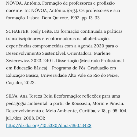
NÓVOA, Antònio. Formação de professores e profissão
docente. In: NÓVOA, Antònio. (org.). Os professores e sua
formação. Lisboa: Dom Quixote, 1992. pp. 13-33.
SCHAEFER, Joely Leite. Da formação continuada a práticas
transdisciplinares e ecoformadoras na alfabetização:
experiências comprometidas com a Agenda 2030 para o
Desenvolvimento Sustentável. Orientadora: Marlene
Zwierewicz. 2023. 240 f. Dissertação (Mestrado Profissional
em Educação Básica) – Programa de Pós-Graduação em
Educação Básica, Universidade Alto Vale do Rio do Peixe,
Caçador, 2023.
SILVA, Ana Tereza Reis. Ecoformação: reflexões para uma
pedagogia ambiental, a partir de Rousseau, Morin e Pineau.
Desenvolvimento e Meio Ambiente, Curitiba, v. 18, p. 95-104,
jul./dez. 2008. DOI:
http://dx.doi.org/10.5380/dma.v18i0.13428
.