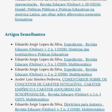
Apresentação
,
Revista Educare (Online): v. 10 (2024):
Dossiê: Políticas Públicas e Práticas Educativas na
América Latina: um olhar sobre diferentes contextos
formativos
Artigos Semelhantes
Eduardo Jorge Lopes da Silva,
Expediente
,
Revista
Educare (Online): v. 2 n. 1 (2018): Histórias das
Instituições e Práticas Educativas
Eduardo Jorge Lopes da Silva,
Expediente
,
Revista
Educare (Online): v. 3 n. 1 (2019): Multitemático
Eduardo Jorge Lopes da Silva,
Expediente
,
Revista
Educare (Online): v. 2 n. 2 (2018): Multitemático
André Luiz Simões Pedreira,
COMENTÁRIOS SOBRE OS
CONCEITOS DE CARÁTER INTELIGÍVEL, CARÁTER
EMPÍRICO E CARÁTER ADQUIRIDO EM
SCHOPENHAUER.
,
Revista Educare (Online): v. 1 n. 1
(2017): Multitemático
Eduardo Jorge Lopes da Silva,
Diretrizes para Autores
,
Revista Educare (Online): v. 2 n. 2 (2018): Multitemático