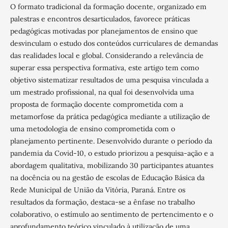
O formato tradicional da formação docente, organizado em
palestras e encontros desarticulados, favorece práticas
pedagógicas motivadas por planejamentos de ensino que
desvinculam o estudo dos conteúdos curriculares de demandas
das realidades local e global. Considerando a relevância de
superar essa perspectiva formativa, este artigo tem como
objetivo sistematizar resultados de uma pesquisa vinculada a
um mestrado profissional, na qual foi desenvolvida uma
proposta de formação docente comprometida com a
metamorfose da prática pedagógica mediante a utilização de
uma metodologia de ensino comprometida com o
planejamento pertinente. Desenvolvido durante o período da
pandemia da Covid-10, o estudo priorizou a pesquisa-ação e a
abordagem qualitativa, mobilizando 30 participantes atuantes
na docência ou na gestão de escolas de Educação Básica da
Rede Municipal de União da Vitória, Paraná. Entre os
resultados da formação, destaca-se a ênfase no trabalho
colaborativo, o estímulo ao sentimento de pertencimento e o
aprofundamento teórico vinculado à utilização de uma