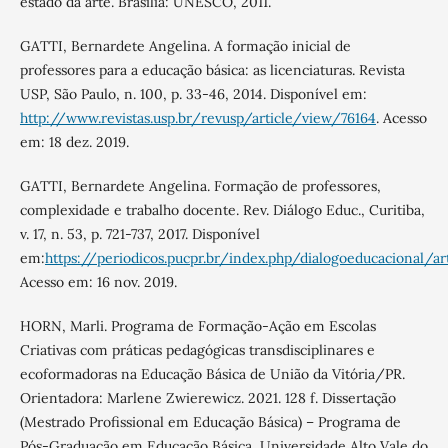
estado da arte. Brasília: UNESCO, 2011.
GATTI, Bernardete Angelina. A formação inicial de
professores para a educação básica: as licenciaturas. Revista
USP, São Paulo, n. 100, p. 33-46, 2014. Disponível em:
http://www.revistas.usp.br/revusp/article/view/76164
. Acesso
em: 18 dez. 2019.
GATTI, Bernardete Angelina. Formação de professores,
complexidade e trabalho docente. Rev. Diálogo Educ., Curitiba,
v. 17, n. 53, p. 721-737, 2017. Disponível
em:
https://periodicos.pucpr.br/index.php/dialogoeducacional/a
Acesso em: 16 nov. 2019.
HORN, Marli. Programa de Formação-Ação em Escolas
Criativas com práticas pedagógicas transdisciplinares e
ecoformadoras na Educação Básica de União da Vitória/PR.
Orientadora: Marlene Zwierewicz. 2021. 128 f. Dissertação
(Mestrado Profissional em Educação Básica) – Programa de
Pós-Graduação em Educação Básica, Universidade Alto Vale do