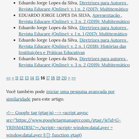
Eduardo Jorge Lopes da Silva,
Diretrizes para Autores
,
Revista Educare (Online): v. 1 n. 2 (2017): Multitemático
EDUARDO JORGE LOPES DA SILVA,
Apresentação
,
Revista Educare (Online): v. 3 n. 2 (2019): Multitemático
Eduardo Jorge Lopes da Silva,
Diretrizes para Autores
,
Revista Educare (Online): v. 1 n. 1 (2017): Multitemático
Eduardo Jorge Lopes da Silva,
Diretrizes para Autores
,
Revista Educare (Online): v. 2 n. 1 (2018): Histórias das
Instituições e Práticas Educativas
Eduardo Jorge Lopes da Silva,
Diretrizes para autores
,
Revista Educare (Online): v. 3 n. 2 (2019): Multitemático
<<
<
11
12
13
14
15
16
17
18
19
20
>
>>
Você também pode
iniciar uma pesquisa avançada por
similaridade
para este artigo.
<!-- Google tag (gtag.js) --> <script async
src="https://www.googletagmanager.com/gtag/js?id=G-
YRJHM42RSL"></script> <script> window.dataLayer =
window.dataLayer || []; function gtag()