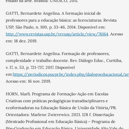
estado da arte. Brasília: UNESCO, 2011.
GATTI, Bernardete Angelina. A formação inicial de
professores para a educação básica: as licenciaturas. Revista
USP, São Paulo, n. 100, p. 33-46, 2014. Disponível em:
http://www.revistas.usp.br/revusp/article/view/76164
. Acesso
em: 18 dez. 2019.
GATTI, Bernardete Angelina. Formação de professores,
complexidade e trabalho docente. Rev. Diálogo Educ., Curitiba,
v. 17, n. 53, p. 721-737, 2017. Disponível
em:
https://periodicos.pucpr.br/index.php/dialogoeducacional/a
Acesso em: 16 nov. 2019.
HORN, Marli. Programa de Formação-Ação em Escolas
Criativas com práticas pedagógicas transdisciplinares e
ecoformadoras na Educação Básica de União da Vitória/PR.
Orientadora: Marlene Zwierewicz. 2021. 128 f. Dissertação
(Mestrado Profissional em Educação Básica) – Programa de
Pós-Graduação em Educação Básica, Universidade Alto Vale do