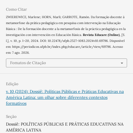
Como Citar
ZWIEREWICZ, Marlene; HORN, Marli; GARROTE, Ramón. Da formação docente à
metamorfose da prática pedagógica em pesquisa com intervenção na Educação
Básica : De la formación docente a la metamorfosis de la práctica pedagógica en la
investigación con intervención en Educación Básica.
Revista Educare (Online)
,
[S.
l.]
, v. 10, p. 1–20, 2024. DOI: 10.22478/ufpb.2527-1083.2024v10.69796. Disponível
em: https://periodicos.ufpb.br/index.php/educare/article/view/69796. Acesso
em: 7 ago. 2026.
Fomatos de Citação
Edição
v. 10 (2024): Dossiê: Políticas Públicas e Práticas Educativas na
América Latina: um olhar sobre diferentes contextos
formativos
Seção
Dossiê: POLÍTICAS PÚBLICAS E PRÁTICAS EDUCATIVAS NA
AMÉRICA LATINA