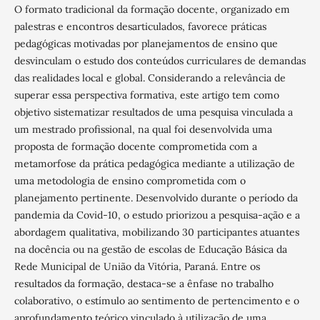
O formato tradicional da formação docente, organizado em
palestras e encontros desarticulados, favorece práticas
pedagógicas motivadas por planejamentos de ensino que
desvinculam o estudo dos conteúdos curriculares de demandas
das realidades local e global. Considerando a relevância de
superar essa perspectiva formativa, este artigo tem como
objetivo sistematizar resultados de uma pesquisa vinculada a
um mestrado profissional, na qual foi desenvolvida uma
proposta de formação docente comprometida com a
metamorfose da prática pedagógica mediante a utilização de
uma metodologia de ensino comprometida com o
planejamento pertinente. Desenvolvido durante o período da
pandemia da Covid-10, o estudo priorizou a pesquisa-ação e a
abordagem qualitativa, mobilizando 30 participantes atuantes
na docência ou na gestão de escolas de Educação Básica da
Rede Municipal de União da Vitória, Paraná. Entre os
resultados da formação, destaca-se a ênfase no trabalho
colaborativo, o estímulo ao sentimento de pertencimento e o
aprofundamento teórico vinculado à utilização de uma