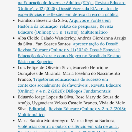
na Educação de Jovens e Adultos (EJA):
,
Revista Educare
(Online): v. 12 (2025): Dossiê Vozes da EJA: relatos de
experiências e reflexões em defesa da escola pública
Ivanilson Bezerra da Silva,
Arquivos e Fontes em
História da Educação: relato de pesquisas
,
Revista
Educare (Online): v. 3 n. 1 (2019): Multitemático
Alba Cleide Calado Wanderley, Andréa Giordanna Araujo
da Silva , Yan Soares Santos,
Apresentação do Dossiê
,
Revista Educare (Online): v. 11 (2024): Dossiê Especial:
Educação do/para e como Negro no Brasil: do Ensino
Básico ao Superior
Luiz Felipe de Oliveira Silva, Marcelo Henrique
Gonçalves de Miranda, Maria Joselma do Nascimento
Franco,
Trajetórias educacionais de sucesso em
contextos socialmente desfavoráveis
,
Revista Educare
(Online): v. 4 n. 2 (2020): Diálogos Fundamentais
Eduardo Jorge Lopes da Silva, Rose Mary de Sousa de
Araújo, Uyguaciara Veloso Castelo Branco, Vívia de Melo
Silva,
Editorial
,
Revista Educare (Online): v. 2 n. 2 (2018):
Multitemático
Maria Sandra Montenegro, Marcia Regina Barbosa,
Violências contra o outro: o silêncio em sala de aula
,