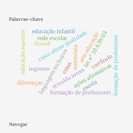
Palavras-chave
educação infantil
educação superior
custo aluno qualidade
lei nº 10.639/03
arte educação
rede escolar
formação de professores
dossiê
entrevista.
linguagem inclusiva
currÍculo
cotas
ações afirmativas
ingresso
erivalda torres
escola
diferenças
formação de professores
Navegar