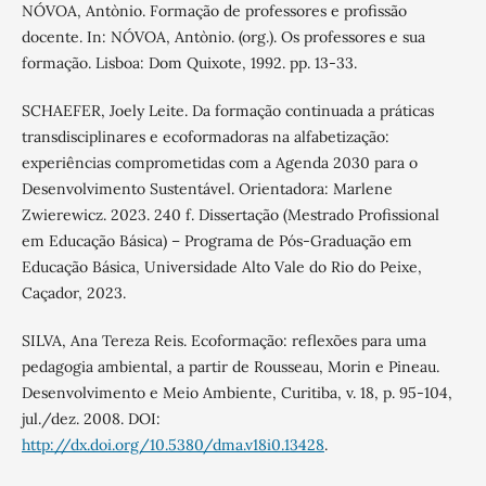
NÓVOA, Antònio. Formação de professores e profissão
docente. In: NÓVOA, Antònio. (org.). Os professores e sua
formação. Lisboa: Dom Quixote, 1992. pp. 13-33.
SCHAEFER, Joely Leite. Da formação continuada a práticas
transdisciplinares e ecoformadoras na alfabetização:
experiências comprometidas com a Agenda 2030 para o
Desenvolvimento Sustentável. Orientadora: Marlene
Zwierewicz. 2023. 240 f. Dissertação (Mestrado Profissional
em Educação Básica) – Programa de Pós-Graduação em
Educação Básica, Universidade Alto Vale do Rio do Peixe,
Caçador, 2023.
SILVA, Ana Tereza Reis. Ecoformação: reflexões para uma
pedagogia ambiental, a partir de Rousseau, Morin e Pineau.
Desenvolvimento e Meio Ambiente, Curitiba, v. 18, p. 95-104,
jul./dez. 2008. DOI:
http://dx.doi.org/10.5380/dma.v18i0.13428
.