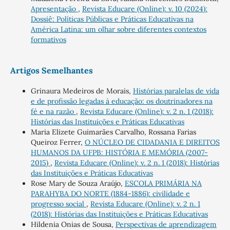
Apresentação
,
Revista Educare (Online): v. 10 (2024):
Dossiê: Políticas Públicas e Práticas Educativas na
América Latina: um olhar sobre diferentes contextos
formativos
Artigos Semelhantes
Grinaura Medeiros de Morais,
Histórias paralelas de vida
e de profissão legadas à educação: os doutrinadores na
fé e na razão
,
Revista Educare (Online): v. 2 n. 1 (2018):
Histórias das Instituições e Práticas Educativas
Maria Elizete Guimarães Carvalho, Rossana Farias
Queiroz Ferrer,
O NÚCLEO DE CIDADANIA E DIREITOS
HUMANOS DA UFPB: HISTÓRIA E MEMÓRIA (2007-
2015)
,
Revista Educare (Online): v. 2 n. 1 (2018): Histórias
das Instituições e Práticas Educativas
Rose Mary de Souza Araújo,
ESCOLA PRIMÁRIA NA
PARAHYBA DO NORTE (1884-1886): civilidade e
progresso social
,
Revista Educare (Online): v. 2 n. 1
(2018): Histórias das Instituições e Práticas Educativas
Hildenia Onias de Sousa,
Perspectivas de aprendizagem