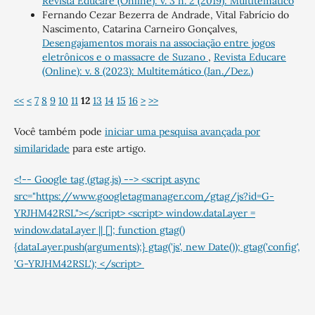
Revista Educare (Online): v. 3 n. 2 (2019): Multitemático
Fernando Cezar Bezerra de Andrade, Vital Fabrício do
Nascimento, Catarina Carneiro Gonçalves,
Desengajamentos morais na associação entre jogos
eletrônicos e o massacre de Suzano
,
Revista Educare
(Online): v. 8 (2023): Multitemático (Jan./Dez.)
<<
<
7
8
9
10
11
12
13
14
15
16
>
>>
Você também pode
iniciar uma pesquisa avançada por
similaridade
para este artigo.
<!-- Google tag (gtag.js) --> <script async
src="https://www.googletagmanager.com/gtag/js?id=G-
YRJHM42RSL"></script> <script> window.dataLayer =
window.dataLayer || []; function gtag()
{dataLayer.push(arguments);} gtag('js', new Date()); gtag('config',
'G-YRJHM42RSL'); </script>