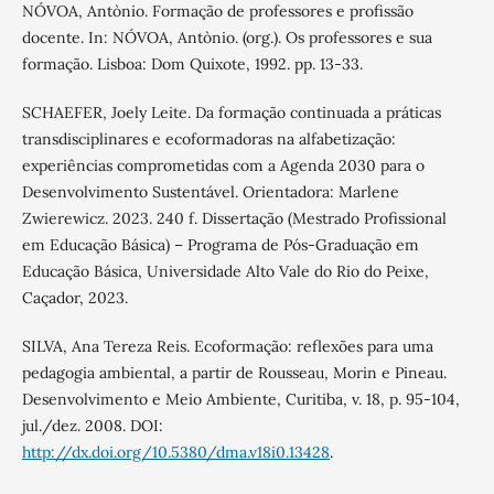
NÓVOA, Antònio. Formação de professores e profissão
docente. In: NÓVOA, Antònio. (org.). Os professores e sua
formação. Lisboa: Dom Quixote, 1992. pp. 13-33.
SCHAEFER, Joely Leite. Da formação continuada a práticas
transdisciplinares e ecoformadoras na alfabetização:
experiências comprometidas com a Agenda 2030 para o
Desenvolvimento Sustentável. Orientadora: Marlene
Zwierewicz. 2023. 240 f. Dissertação (Mestrado Profissional
em Educação Básica) – Programa de Pós-Graduação em
Educação Básica, Universidade Alto Vale do Rio do Peixe,
Caçador, 2023.
SILVA, Ana Tereza Reis. Ecoformação: reflexões para uma
pedagogia ambiental, a partir de Rousseau, Morin e Pineau.
Desenvolvimento e Meio Ambiente, Curitiba, v. 18, p. 95-104,
jul./dez. 2008. DOI:
http://dx.doi.org/10.5380/dma.v18i0.13428
.