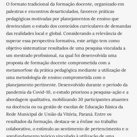
O formato tradicional da formação docente, organizado em
palestras e encontros desarticulados, favorece práticas
pedagógicas motivadas por planejamentos de ensino que
desvinculam o estudo dos conteúdos curriculares de demandas
das realidades local e global. Considerando a relevância de
superar essa perspectiva formativa, este artigo tem como
objetivo sistematizar resultados de uma pesquisa vinculada a
um mestrado profissional, na qual foi desenvolvida uma
proposta de formação docente comprometida com a
metamorfose da prática pedagógica mediante a utilização de
uma metodologia de ensino comprometida com o
planejamento pertinente. Desenvolvido durante o período da
pandemia da Covid-10, o estudo priorizou a pesquisa-ação e a
abordagem qualitativa, mobilizando 30 participantes atuantes
na docência ou na gestão de escolas de Educação Básica da
Rede Municipal de União da Vitória, Paraná. Entre os
resultados da formação, destaca-se a ênfase no trabalho
colaborativo, o estímulo ao sentimento de pertencimento e o
aprofundamento teórico vinculado à utilização de uma