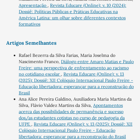
Apresentação
,
Revista Educare (Online): v. 10 (2024):
Dossiê: Políticas Públicas e Práticas Educativas na
América Latina: um olhar sobre diferentes contextos
formativos
Artigos Semelhantes
Rafael Bezerra da Silva Farias, Maria Joselma do
Nascimento Franco,
Diálogo entre Amaro Matias e Paulo
Freire: uma perspectiva de enfrentamento ao racismo
no cotidiano escolar
,
Revista Educare (Online): v. 13
(2025): Dossiê: XII Colóquio Internacional Paulo Freire -
Educação libertadora: esperançar para a reconstrução do
Brasil
Ana Alice Pereira Galdino, Auxiliadora Maria Martins da
Silva, Flávio Valdez Martins da Silva,
Apontamentos
acerca das possibilidades de permanência e sucesso
dos/as estudantes cotistas no curso de pedagogia da
UFPE
,
Revista Educare (Online): v. 13 (2025): Dossiê: XII
Colóquio Internacional Paulo Freire - Educação
libertadora: esperançar para a reconstrução do Brasil