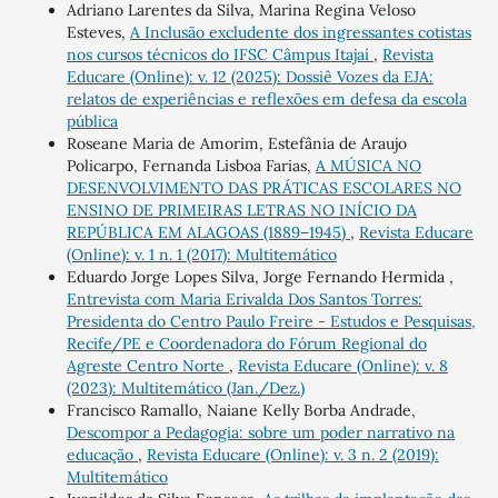
Adriano Larentes da Silva, Marina Regina Veloso
Esteves,
A Inclusão excludente dos ingressantes cotistas
nos cursos técnicos do IFSC Câmpus Itajaí
,
Revista
Educare (Online): v. 12 (2025): Dossiê Vozes da EJA:
relatos de experiências e reflexões em defesa da escola
pública
Roseane Maria de Amorim, Estefânia de Araujo
Policarpo, Fernanda Lisboa Farias,
A MÚSICA NO
DESENVOLVIMENTO DAS PRÁTICAS ESCOLARES NO
ENSINO DE PRIMEIRAS LETRAS NO INÍCIO DA
REPÚBLICA EM ALAGOAS (1889–1945)
,
Revista Educare
(Online): v. 1 n. 1 (2017): Multitemático
Eduardo Jorge Lopes Silva, Jorge Fernando Hermida ,
Entrevista com Maria Erivalda Dos Santos Torres:
Presidenta do Centro Paulo Freire - Estudos e Pesquisas,
Recife/PE e Coordenadora do Fórum Regional do
Agreste Centro Norte
,
Revista Educare (Online): v. 8
(2023): Multitemático (Jan./Dez.)
Francisco Ramallo, Naiane Kelly Borba Andrade,
Descompor a Pedagogia: sobre um poder narrativo na
educação
,
Revista Educare (Online): v. 3 n. 2 (2019):
Multitemático