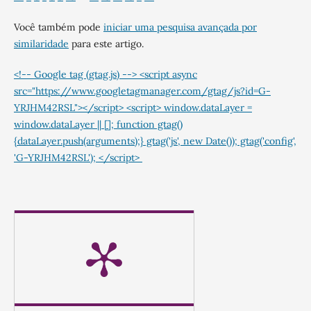
Você também pode
iniciar uma pesquisa avançada por
similaridade
para este artigo.
<!-- Google tag (gtag.js) --> <script async
src="https://www.googletagmanager.com/gtag/js?id=G-
YRJHM42RSL"></script> <script> window.dataLayer =
window.dataLayer || []; function gtag()
{dataLayer.push(arguments);} gtag('js', new Date()); gtag('config',
'G-YRJHM42RSL'); </script>