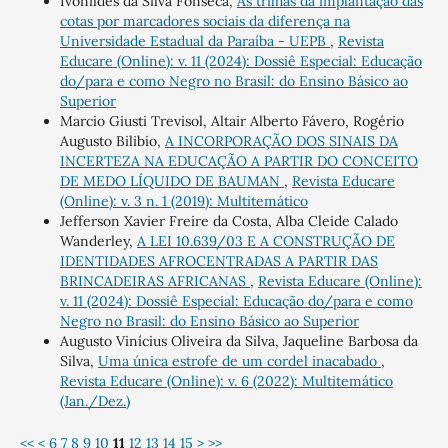
Ivonildes da Silva Fonseca,
As trilhas da implantação das
cotas por marcadores sociais da diferença na
Universidade Estadual da Paraíba - UEPB
,
Revista
Educare (Online): v. 11 (2024): Dossiê Especial: Educação
do/para e como Negro no Brasil: do Ensino Básico ao
Superior
Marcio Giusti Trevisol, Altair Alberto Fávero, Rogério
Augusto Bilibio,
A INCORPORAÇÃO DOS SINAIS DA
INCERTEZA NA EDUCAÇÃO A PARTIR DO CONCEITO
DE MEDO LÍQUIDO DE BAUMAN
,
Revista Educare
(Online): v. 3 n. 1 (2019): Multitemático
Jefferson Xavier Freire da Costa, Alba Cleide Calado
Wanderley,
A LEI 10.639/03 E A CONSTRUÇÃO DE
IDENTIDADES AFROCENTRADAS A PARTIR DAS
BRINCADEIRAS AFRICANAS
,
Revista Educare (Online):
v. 11 (2024): Dossiê Especial: Educação do/para e como
Negro no Brasil: do Ensino Básico ao Superior
Augusto Vinícius Oliveira da Silva, Jaqueline Barbosa da
Silva,
Uma única estrofe de um cordel inacabado
,
Revista Educare (Online): v. 6 (2022): Multitemático
(Jan./Dez.)
<<
<
6
7
8
9
10
11
12
13
14
15
>
>>