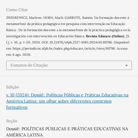
Como Citar
ZWIEREWICZ, Marlene; HORN, Marli; GARROTE, Ramón. Da formação docente à
metamorfose da prática pedagógica em pesquisa com intervenção na Educação
Básica : De la formación docente a la metamorfosis de la práctica pedagógica en la
investigación con intervención en Educación Básica.
Revista Educare (Online)
,
[S.
l.]
, v. 10, p. 1–20, 2024. DOI: 10.22478/ufpb.2527-1083.2024v10.69796. Disponível
em: https://periodicos.ufpb.br/index.php/educare/article/view/69796. Acesso
em: 6 ago. 2026.
Fomatos de Citação
Edição
v. 10 (2024): Dossiê: Políticas Públicas e Práticas Educativas na
América Latina: um olhar sobre diferentes contextos
formativos
Seção
Dossiê: POLÍTICAS PÚBLICAS E PRÁTICAS EDUCATIVAS NA
AMÉRICA LATINA