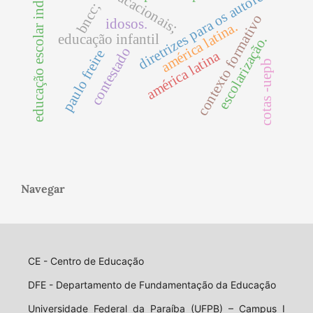
educação escolar indígena
diretrizes para os autores
bncc;
contexto formativo
idosos.
américa latina.
educação infantil
escolarização.
contestado
paulo freire
américa latina
cotas -uepb
Navegar
CE - Centro de Educação
DFE - Departamento de Fundamentação da Educação
Universidade Federal da Paraíba (UFPB) – Campus I