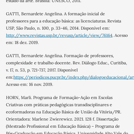
estado da arte. Brasília: UNESCO, 2011.
GATTI, Bernardete Angelina. A formação inicial de
professores para a educação básica: as licenciaturas. Revista
USP, São Paulo, n. 100, p. 33-46, 2014. Disponível em:
http://www.revistas.usp.br/revusp/article/view/76164
. Acesso
em: 18 dez. 2019.
GATTI, Bernardete Angelina. Formação de professores,
complexidade e trabalho docente. Rev. Diálogo Educ., Curitiba,
v. 17, n. 53, p. 721-737, 2017. Disponível
em:
https://periodicos.pucpr.br/index.php/dialogoeducacional/a
Acesso em: 16 nov. 2019.
HORN, Marli. Programa de Formação-Ação em Escolas
Criativas com práticas pedagógicas transdisciplinares e
ecoformadoras na Educação Básica de União da Vitória/PR.
Orientadora: Marlene Zwierewicz. 2021. 128 f. Dissertação
(Mestrado Profissional em Educação Básica) – Programa de
Pós-Graduação em Educação Básica, Universidade Alto Vale do