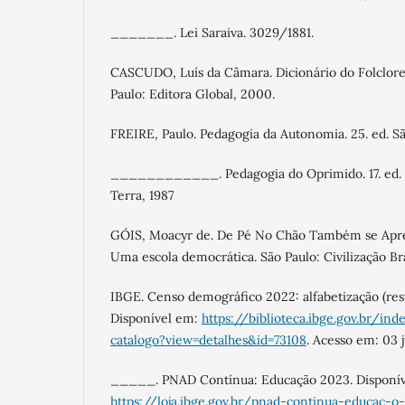
_______. Lei Saraiva. 3029/1881.
CASCUDO, Luís da Câmara. Dicionário do Folclore B
Paulo: Editora Global, 2000.
FREIRE, Paulo. Pedagogia da Autonomia. 25. ed. São
____________. Pedagogia do Oprimido. 17. ed. R
Terra, 1987
GÓIS, Moacyr de. De Pé No Chão Também se Apren
Uma escola democrática. São Paulo: Civilização Bra
IBGE. Censo demográfico 2022: alfabetização (resu
Disponível em:
https://biblioteca.ibge.gov.br/ind
catalogo?view=detalhes&id=73108
. Acesso em: 03 
_____. PNAD Contínua: Educação 2023. Disponív
https://loja.ibge.gov.br/pnad-continua-educac-o