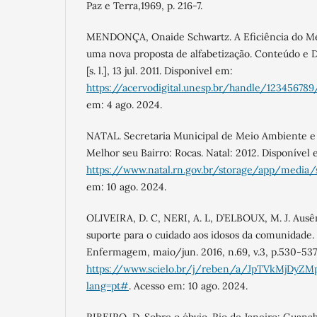
Paz e Terra,1969, p. 216-7.
MENDONÇA, Onaide Schwartz. A Eficiência do Mét
uma nova proposta de alfabetização. Conteúdo e Di
[s. l.], 13 jul. 2011. Disponível em:
https://acervodigital.unesp.br/handle/12345678
em: 4 ago. 2024.
NATAL. Secretaria Municipal de Meio Ambiente 
Melhor seu Bairro: Rocas. Natal: 2012. Disponível 
https://www.natal.rn.gov.br/storage/app/media
em: 10 ago. 2024.
OLIVEIRA, D. C, NERI, A. L, D’ELBOUX, M. J. Ausê
suporte para o cuidado aos idosos da comunidade. 
Enfermagem, maio/jun. 2016, n.69, v.3, p.530-537
https://www.scielo.br/j/reben/a/JpTVkMjDyZ
lang=pt#
. Acesso em: 10 ago. 2024.