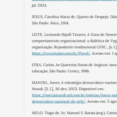
jul. 2024.
JESUS, Carolina Maria de. Quarto de Despejo: Diári
São Paulo: Ática, 2014.
LEITE, Leonardo Ripoll Tavares. A Zona de Desen
comportamento organizacional: a dialética de Vy
organização. Repositorio Institucional UFSC., [s. l.
https://encurtador.com.br/PwesU
. Acesso em: 1 a
LYRA, Carlos. As Quarenta Horas de Angicos: uma 
educação. São Paulo: Cortez, 1996.
MANOEL, Jones. A estratégia democrático-naciona
Mundi. [S. l.], 30 dez. 2023. Disponível em:
https://operamundi.uol.com.br/opiniao/jones-ma
democratico-nacional-do-pcb/
. Acesso em: 5 ago
MELO, Tiago de. In: Manuel S. Barata (org.). Canto