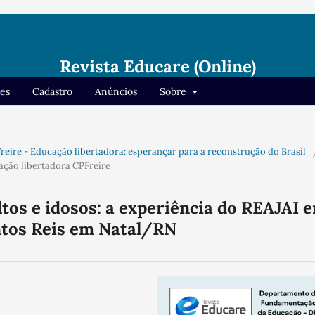
Revista Educare (Online)
res
Cadastro
Anúncios
Sobre
o Freire - Educação libertadora: esperançar para a reconstrução do Brasil
cação libertadora CPFreire
ltos e idosos: a experiência do REAJAI 
ntos Reis em Natal/RN