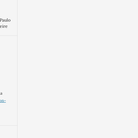
 Paulo
eire
ma
on-