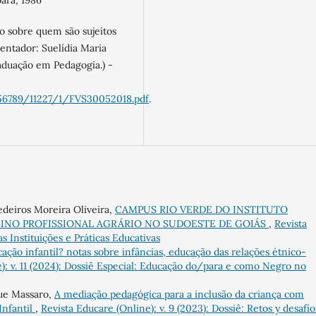
ara, 1986
o sobre quem são sujeitos
rientador: Suelídia Maria
raduação em Pedagogia.) -
3456789/11227/1/FVS30052018.pdf
.
deiros Moreira Oliveira,
CAMPUS RIO VERDE DO INSTITUTO
SINO PROFISSIONAL AGRÁRIO NO SUDOESTE DE GOIÁS
,
Revista
das Instituições e Práticas Educativas
ação infantil? notas sobre infâncias, educação das relações étnico-
): v. 11 (2024): Dossiê Especial: Educação do/para e como Negro no
que Massaro,
A mediação pedagógica para a inclusão da criança com
Infantil
,
Revista Educare (Online): v. 9 (2023): Dossiê: Retos y desafío