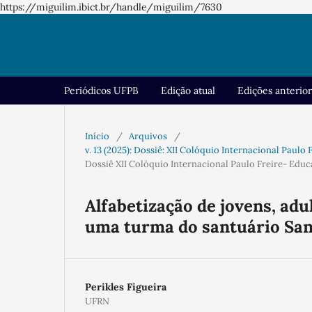
https://miguilim.ibict.br/handle/miguilim/7630
Periódicos UFPB
Edição atual
Edições anterio
Início
/
Arquivos
/
v. 13 (2025): Dossiê: XII Colóquio Internacional Paul
Dossiê XII Colóquio Internacional Paulo Freire- Edu
Alfabetização de jovens, adu
uma turma do santuário Sa
Perikles Figueira
UFRN