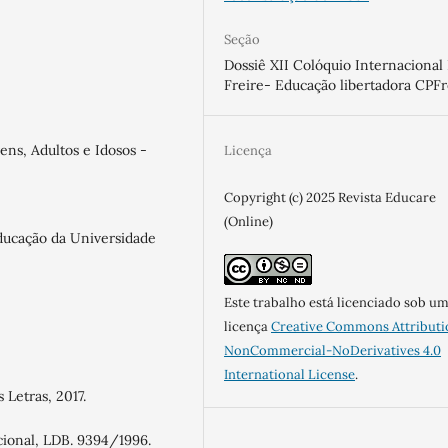
Seção
Dossiê XII Colóquio Internacional
Freire- Educação libertadora CPFr
ens, Adultos e Idosos -
Licença
Copyright (c) 2025 Revista Educare
(Online)
ducação da Universidade
Este trabalho está licenciado sob u
licença
Creative Commons Attributi
NonCommercial-NoDerivatives 4.0
International License
.
 Letras, 2017.
cional, LDB. 9394/1996.