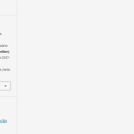
a.
uário
nline)
,
b.2527-
e/artic
ação