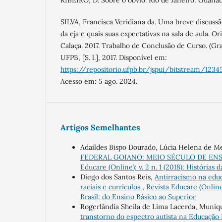
RIBEIRO, D. Sobre o óbvio. Rio de Janeiro: Guanab
SILVA, Francisca Veridiana da. Uma breve discussã
da eja e quais suas expectativas na sala de aula. O
Calaça. 2017. Trabalho de Conclusão de Curso. (G
UFPB, [S. l.], 2017. Disponível em:
https://repositorio.ufpb.br/jspui/bitstream/12
Acesso em: 5 ago. 2024.
Artigos Semelhantes
Adaildes Bispo Dourado, Lúcia Helena de Me
FEDERAL GOIANO: MEIO SÉCULO DE EN
Educare (Online): v. 2 n. 1 (2018): Histórias 
Diego dos Santos Reis,
Antirracismo na educ
raciais e currículos
,
Revista Educare (Online
Brasil: do Ensino Básico ao Superior
Rogerlândia Sheila de Lima Lacerda, Muni
transtorno do espectro autista na Educação 