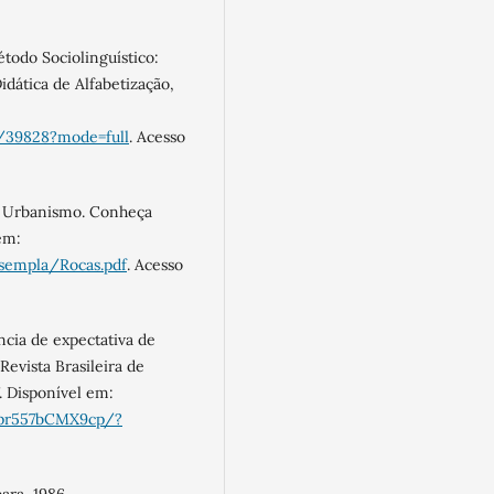
odo Sociolinguístico:
dática de Alfabetização,
9/39828?mode=full
. Acesso
e Urbanismo. Conheça
em:
/sempla/Rocas.pdf
. Acesso
ncia de expectativa de
Revista Brasileira de
. Disponível em:
Mpr557bCMX9cp/?