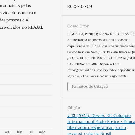
produzidas pelas
2025-05-09
trazida demonstra a
das pessoas e à
Como Citar
 envolvidos no REAJAI.
FIGUEIRA, Perikles; DIANA DE FREITAS, Rit
Alfabetização de jovens, adultos e idosos: a
experiência do REAJAI em uma turma do sant
Santos Reis em Natal/RN.
Revista Educare (O
[S. l.]
, v. 13, p. 1–20, 2025. DOI: 10.22478/ufp
1083.2025v13.73786. Disponível em:
https://periodicos.ufpb.br/index.php/educar
le/view/73786. Acesso em: 6 ago. 2026.
Fomatos de Citação
Edição
v. 13 (2025): Dossiê: XII Colóquio
Internacional Paulo Freire - Educ
libertadora: esperançar para a
reconstrução do Brasil