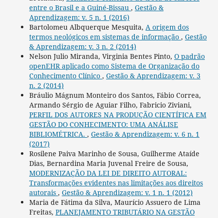
entre o Brasil e a Guiné-Bissau
,
Gestão &
Aprendizagem: v. 5 n. 1 (2016)
Bartolomeu Albquerque Mesquita,
A origem dos
termos neológicos em sistemas de informação
,
Gestão
& Aprendizagem: v. 3 n. 2 (2014)
Nelson Julio Miranda, Virginia Bentes Pinto,
O padrão
openEHR aplicado como Sistema de Organização do
Conhecimento Clínico
,
Gestão & Aprendizagem: v. 3
n. 2 (2014)
Bráulio Mágnum Monteiro dos Santos, Fábio Correa,
Armando Sérgio de Aguiar Filho, Fabricio Ziviani,
PERFIL DOS AUTORES NA PRODUÇÃO CIENTÍFICA EM
GESTÃO DO CONHECIMENTO: UMA ANÁLISE
BIBLIOMÉTRICA.
,
Gestão & Aprendizagem: v. 6 n. 1
(2017)
Rosilene Paiva Marinho de Sousa, Guilherme Ataíde
Dias, Bernardina Maria Juvenal Freire de Sousa,
MODERNIZAÇÃO DA LEI DE DIREITO AUTORAL:
Transformações evidentes nas limitações aos direitos
autorais
,
Gestão & Aprendizagem: v. 1 n. 1 (2012)
Maria de Fátima da Silva, Maurício Assuero de Lima
Freitas,
PLANEJAMENTO TRIBUTÁRIO NA GESTÃO