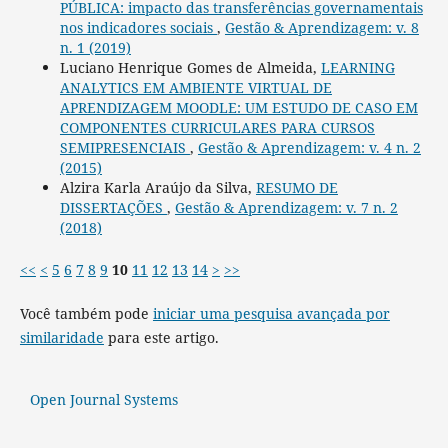
PÚBLICA: impacto das transferências governamentais
nos indicadores sociais
,
Gestão & Aprendizagem: v. 8
n. 1 (2019)
Luciano Henrique Gomes de Almeida,
LEARNING
ANALYTICS EM AMBIENTE VIRTUAL DE
APRENDIZAGEM MOODLE: UM ESTUDO DE CASO EM
COMPONENTES CURRICULARES PARA CURSOS
SEMIPRESENCIAIS
,
Gestão & Aprendizagem: v. 4 n. 2
(2015)
Alzira Karla Araújo da Silva,
RESUMO DE
DISSERTAÇÕES
,
Gestão & Aprendizagem: v. 7 n. 2
(2018)
<<
<
5
6
7
8
9
10
11
12
13
14
>
>>
Você também pode
iniciar uma pesquisa avançada por
similaridade
para este artigo.
Open Journal Systems