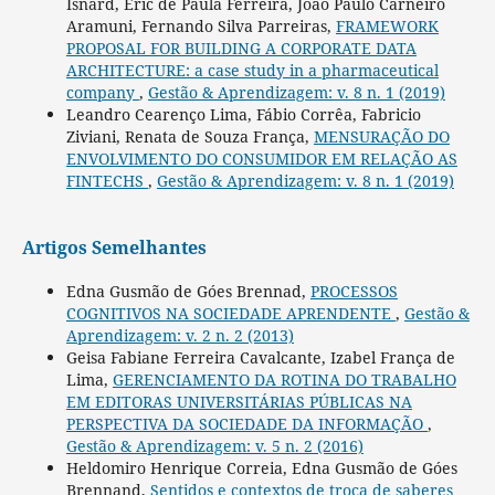
Isnard, Eric de Paula Ferreira, João Paulo Carneiro
Aramuni, Fernando Silva Parreiras,
FRAMEWORK
PROPOSAL FOR BUILDING A CORPORATE DATA
ARCHITECTURE: a case study in a pharmaceutical
company
,
Gestão & Aprendizagem: v. 8 n. 1 (2019)
Leandro Cearenço Lima, Fábio Corrêa, Fabricio
Ziviani, Renata de Souza França,
MENSURAÇÃO DO
ENVOLVIMENTO DO CONSUMIDOR EM RELAÇÃO AS
FINTECHS
,
Gestão & Aprendizagem: v. 8 n. 1 (2019)
Artigos Semelhantes
Edna Gusmão de Góes Brennad,
PROCESSOS
COGNITIVOS NA SOCIEDADE APRENDENTE
,
Gestão &
Aprendizagem: v. 2 n. 2 (2013)
Geisa Fabiane Ferreira Cavalcante, Izabel França de
Lima,
GERENCIAMENTO DA ROTINA DO TRABALHO
EM EDITORAS UNIVERSITÁRIAS PÚBLICAS NA
PERSPECTIVA DA SOCIEDADE DA INFORMAÇÃO
,
Gestão & Aprendizagem: v. 5 n. 2 (2016)
Heldomiro Henrique Correia, Edna Gusmão de Góes
Brennand,
Sentidos e contextos de troca de saberes