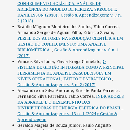
CONHECIMENTO HOLÍSTICA: ANÁLISE DE
ADERÊNCIA DO MODELO DE PEREIRA, SKROBOT E
DANIELSSON (2010)
,
Gestão & Aprendizagem: v. 7 n.
2 (2018)
Bráulio Mágnum Monteiro dos Santos, Fábio Correa,
Armando Sérgio de Aguiar Filho, Fabricio Ziviani,
PERFIL DOS AUTORES NA PRODUÇÃO CIENTÍFICA EM
GESTÃO DO CONHECIMENTO: UMA ANÁLISE
BIBLIOMÉTRICA.
,
Gestão & Aprendizagem: v. 6 n. 1
(2017)
Vinícius Silva Lima, Flávia Braga Chinelato,
O
SISTEMA DE GESTÃO INTEGRADA COMO A PRINCIPAL
FERRAMENTA DE ANÁLISE PARA DECISÕES EM
NÍVEIS OPERACIONAL, TÁTICO E ESTRATÉGICO
,
Gestão & Aprendizagem: v. 6 n. 2 (2017)
Alexandre da Silva Andrade, Eric de Paula Ferreira,
Fernando Silva Parreiras, Fabio Corrêa,
INDICADORES
DA ABRADEE E O DESEMPENHO DAS
DISTRIBUIDORAS DE ENERGIA ELÉTRICA DO BRASIL
,
Gestão & Aprendizagem: v. 13 n. 1 (2024): Gestão &
Aprendizagem
Geraldo Magela de Souza Junior, Paulo Augusto