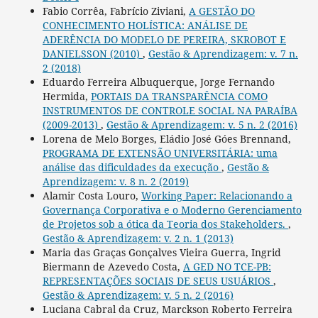
Fabio Corrêa, Fabrício Ziviani,
A GESTÃO DO
CONHECIMENTO HOLÍSTICA: ANÁLISE DE
ADERÊNCIA DO MODELO DE PEREIRA, SKROBOT E
DANIELSSON (2010)
,
Gestão & Aprendizagem: v. 7 n.
2 (2018)
Eduardo Ferreira Albuquerque, Jorge Fernando
Hermida,
PORTAIS DA TRANSPARÊNCIA COMO
INSTRUMENTOS DE CONTROLE SOCIAL NA PARAÍBA
(2009-2013)
,
Gestão & Aprendizagem: v. 5 n. 2 (2016)
Lorena de Melo Borges, Eládio José Góes Brennand,
PROGRAMA DE EXTENSÃO UNIVERSITÁRIA: uma
análise das dificuldades da execução
,
Gestão &
Aprendizagem: v. 8 n. 2 (2019)
Alamir Costa Louro,
Working Paper: Relacionando a
Governança Corporativa e o Moderno Gerenciamento
de Projetos sob a ótica da Teoria dos Stakeholders.
,
Gestão & Aprendizagem: v. 2 n. 1 (2013)
Maria das Graças Gonçalves Vieira Guerra, Ingrid
Biermann de Azevedo Costa,
A GED NO TCE-PB:
REPRESENTAÇÕES SOCIAIS DE SEUS USUÁRIOS
,
Gestão & Aprendizagem: v. 5 n. 2 (2016)
Luciana Cabral da Cruz, Marckson Roberto Ferreira