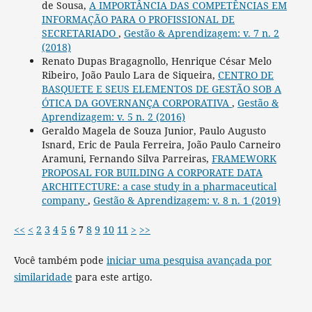
de Sousa,
A IMPORTÂNCIA DAS COMPETÊNCIAS EM
INFORMAÇÃO PARA O PROFISSIONAL DE
SECRETARIADO
,
Gestão & Aprendizagem: v. 7 n. 2
(2018)
Renato Dupas Bragagnollo, Henrique César Melo
Ribeiro, João Paulo Lara de Siqueira,
CENTRO DE
BASQUETE E SEUS ELEMENTOS DE GESTÃO SOB A
ÓTICA DA GOVERNANÇA CORPORATIVA
,
Gestão &
Aprendizagem: v. 5 n. 2 (2016)
Geraldo Magela de Souza Junior, Paulo Augusto
Isnard, Eric de Paula Ferreira, João Paulo Carneiro
Aramuni, Fernando Silva Parreiras,
FRAMEWORK
PROPOSAL FOR BUILDING A CORPORATE DATA
ARCHITECTURE: a case study in a pharmaceutical
company
,
Gestão & Aprendizagem: v. 8 n. 1 (2019)
<<
<
2
3
4
5
6
7
8
9
10
11
>
>>
Você também pode
iniciar uma pesquisa avançada por
similaridade
para este artigo.