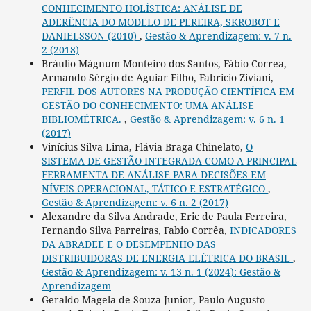
CONHECIMENTO HOLÍSTICA: ANÁLISE DE
ADERÊNCIA DO MODELO DE PEREIRA, SKROBOT E
DANIELSSON (2010)
,
Gestão & Aprendizagem: v. 7 n.
2 (2018)
Bráulio Mágnum Monteiro dos Santos, Fábio Correa,
Armando Sérgio de Aguiar Filho, Fabricio Ziviani,
PERFIL DOS AUTORES NA PRODUÇÃO CIENTÍFICA EM
GESTÃO DO CONHECIMENTO: UMA ANÁLISE
BIBLIOMÉTRICA.
,
Gestão & Aprendizagem: v. 6 n. 1
(2017)
Vinícius Silva Lima, Flávia Braga Chinelato,
O
SISTEMA DE GESTÃO INTEGRADA COMO A PRINCIPAL
FERRAMENTA DE ANÁLISE PARA DECISÕES EM
NÍVEIS OPERACIONAL, TÁTICO E ESTRATÉGICO
,
Gestão & Aprendizagem: v. 6 n. 2 (2017)
Alexandre da Silva Andrade, Eric de Paula Ferreira,
Fernando Silva Parreiras, Fabio Corrêa,
INDICADORES
DA ABRADEE E O DESEMPENHO DAS
DISTRIBUIDORAS DE ENERGIA ELÉTRICA DO BRASIL
,
Gestão & Aprendizagem: v. 13 n. 1 (2024): Gestão &
Aprendizagem
Geraldo Magela de Souza Junior, Paulo Augusto