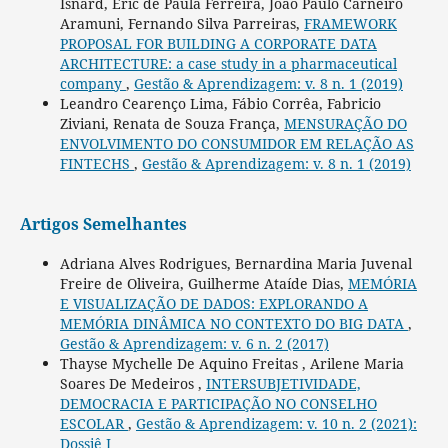
Isnard, Eric de Paula Ferreira, João Paulo Carneiro
Aramuni, Fernando Silva Parreiras,
FRAMEWORK
PROPOSAL FOR BUILDING A CORPORATE DATA
ARCHITECTURE: a case study in a pharmaceutical
company
,
Gestão & Aprendizagem: v. 8 n. 1 (2019)
Leandro Cearenço Lima, Fábio Corrêa, Fabricio
Ziviani, Renata de Souza França,
MENSURAÇÃO DO
ENVOLVIMENTO DO CONSUMIDOR EM RELAÇÃO AS
FINTECHS
,
Gestão & Aprendizagem: v. 8 n. 1 (2019)
Artigos Semelhantes
Adriana Alves Rodrigues, Bernardina Maria Juvenal
Freire de Oliveira, Guilherme Ataíde Dias,
MEMÓRIA
E VISUALIZAÇÃO DE DADOS: EXPLORANDO A
MEMÓRIA DINÂMICA NO CONTEXTO DO BIG DATA
,
Gestão & Aprendizagem: v. 6 n. 2 (2017)
Thayse Mychelle De Aquino Freitas , Arilene Maria
Soares De Medeiros ,
INTERSUBJETIVIDADE,
DEMOCRACIA E PARTICIPAÇÃO NO CONSELHO
ESCOLAR
,
Gestão & Aprendizagem: v. 10 n. 2 (2021):
Dossiê I