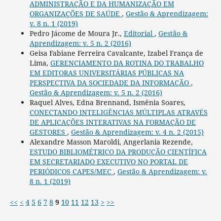
ADMINISTRAÇÃO E DA HUMANIZAÇÃO EM
ORGANIZAÇÕES DE SAÚDE
,
Gestão & Aprendizagem:
v. 8 n. 1 (2019)
Pedro Jácome de Moura Jr.,
Editorial
,
Gestão &
Aprendizagem: v. 5 n. 2 (2016)
Geisa Fabiane Ferreira Cavalcante, Izabel França de
Lima,
GERENCIAMENTO DA ROTINA DO TRABALHO
EM EDITORAS UNIVERSITÁRIAS PÚBLICAS NA
PERSPECTIVA DA SOCIEDADE DA INFORMAÇÃO
,
Gestão & Aprendizagem: v. 5 n. 2 (2016)
Raquel Alves, Edna Brennand, Ismênia Soares,
CONECTANDO INTELIGÊNCIAS MÚLTIPLAS ATRAVÉS
DE APLICAÇÕES INTERATIVAS NA FORMAÇÃO DE
GESTORES
,
Gestão & Aprendizagem: v. 4 n. 2 (2015)
Alexandre Masson Maroldi, Angerlania Rezende,
ESTUDO BIBLIOMÉTRICO DA PRODUÇÃO CIENTÍFICA
EM SECRETARIADO EXECUTIVO NO PORTAL DE
PERIÓDICOS CAPES/MEC
,
Gestão & Aprendizagem: v.
8 n. 1 (2019)
<<
<
4
5
6
7
8
9
10
11
12
13
>
>>