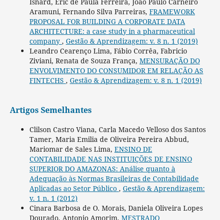
Isnard, Eric de Paula Ferreira, João Paulo Carneiro
Aramuni, Fernando Silva Parreiras,
FRAMEWORK
PROPOSAL FOR BUILDING A CORPORATE DATA
ARCHITECTURE: a case study in a pharmaceutical
company
,
Gestão & Aprendizagem: v. 8 n. 1 (2019)
Leandro Cearenço Lima, Fábio Corrêa, Fabricio
Ziviani, Renata de Souza França,
MENSURAÇÃO DO
ENVOLVIMENTO DO CONSUMIDOR EM RELAÇÃO AS
FINTECHS
,
Gestão & Aprendizagem: v. 8 n. 1 (2019)
Artigos Semelhantes
Clilson Castro Viana, Carla Macedo Velloso dos Santos
Tamer, Maria Emilia de Oliveira Pereira Abbud,
Mariomar de Sales Lima,
ENSINO DE
CONTABILIDADE NAS INSTITUIÇÕES DE ENSINO
SUPERIOR DO AMAZONAS: Análise quanto à
Adequação às Normas Brasileiras de Contabilidade
Aplicadas ao Setor Público
,
Gestão & Aprendizagem:
v. 1 n. 1 (2012)
Cinara Barbosa de O. Morais, Daniela Oliveira Lopes
Dourado, Antonio Amorim,
MESTRADO