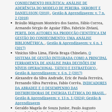
CONHECIMENTO HOLÍSTICA: ANÁLISE DE
ADERÊNCIA DO MODELO DE PEREIRA, SKROBOT E
DANIELSSON (2010)
,
Gestão & Aprendizagem: v. 7 n.
2 (2018)
Bráulio Mágnum Monteiro dos Santos, Fábio Correa,
Armando Sérgio de Aguiar Filho, Fabricio Ziviani,
PERFIL DOS AUTORES NA PRODUÇÃO CIENTÍFICA EM
GESTÃO DO CONHECIMENTO: UMA ANÁLISE
BIBLIOMÉTRICA.
,
Gestão & Aprendizagem: v. 6 n. 1
(2017)
Vinícius Silva Lima, Flávia Braga Chinelato,
O
SISTEMA DE GESTÃO INTEGRADA COMO A PRINCIPAL
FERRAMENTA DE ANÁLISE PARA DECISÕES EM
NÍVEIS OPERACIONAL, TÁTICO E ESTRATÉGICO
,
Gestão & Aprendizagem: v. 6 n. 2 (2017)
Alexandre da Silva Andrade, Eric de Paula Ferreira,
Fernando Silva Parreiras, Fabio Corrêa,
INDICADORES
DA ABRADEE E O DESEMPENHO DAS
DISTRIBUIDORAS DE ENERGIA ELÉTRICA DO BRASIL
,
Gestão & Aprendizagem: v. 13 n. 1 (2024): Gestão &
Aprendizagem
Geraldo Magela de Souza Junior, Paulo Augusto