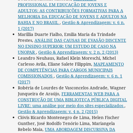
PROFISSIONAL EM EDUCAÇÃO DE JOVENS E
ADULTOS: AS CONTRIBUIÇÕES FORMATIVAS PARA A
MELHORIA DA EDUCAÇÃO DE JOVENS E ADULTOS NA
BAHIA E NO BRASIL
,
Gestão & Aprendizagem: v. 6 n.
1 (2017)
Marillia Duarte Fialho, Emilia Maria da Trindade
Prestes,
ANÁLISE DAS CAUSAS DE EVASÃO DISCENTE
NO ENSINO SUPERIOR: UM ESTUDO DE CASO NA
UNOPAR
,
Gestão & Aprendizagem: v. 2 n. 2 (2013)
Leandro Neuhaus, Rafael Klein Moreschi, Michel
Carlesso Avila, Eliane Salete Filippim,
MAPEAMENTO
DE COMPETÊNCIAS PARA CARGOS MUNICIPAIS
COMISSIONADOS
,
Gestão & Aprendizagem: v. 6 n. 1
(2017)
Robéria de Lourdes de Vasconcelos Andrade, Wagner
Junqueira de Araújo,
FERRAMENTAS WEB PARA A
CONSTRUÇÃO DE UMA BIBLIOTECA PÚBLICA DIGITAL
LIVRE: uma análise por meio dos sites especializados
,
Gestão & Aprendizagem: v. 4 n. 2 (2015)
Clóvis Ricardo Montenegro de Lima, Helen Fischer
Gunther, José Rodolfo Tenório Lima, Mariangela
Rebelo Maia,
UMA ABORDAGEM DISCURSIVA DA