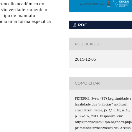
o conceito acadêmico do
o são verdadeiramente o
r tipo de mandato
como uma forma específica
PDF
PUBLICADO
2011-12-05
COMO CITAR
PETERKE, Sven. (PT) Legitimidade e
legalidade das “milícias” no Brasil
atual.
Prim Facie
,
[S. l.]
, v. 10, n. 18,
p. 86–107, 2011. Disponível em:
https://periodicos.ufpb.br/index.php
primafacie/article/view/9708. Acesso