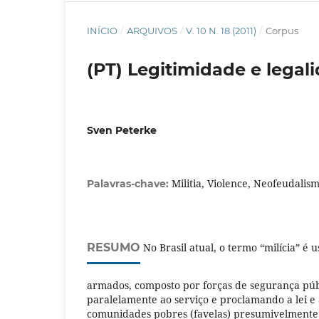
INÍCIO
/
ARQUIVOS
/
V. 10 N. 18 (2011)
/
Corpus
(PT) Legitimidade e legali
Sven Peterke
Militia, Violence, Neofeudalis
Palavras-chave:
RESUMO
No Brasil atual, o termo “milícia” é
armados, composto por forças de segurança púb
paralelamente ao serviço e proclamando a lei 
comunidades pobres (favelas) presumivelment