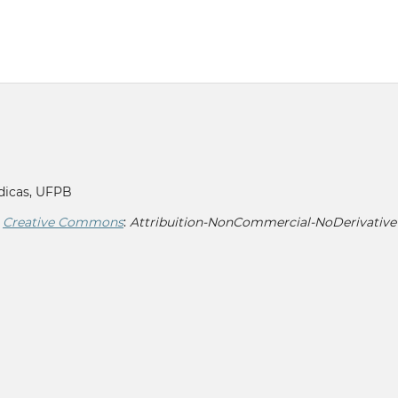
dicas, UFPB
r
Creative Commons
:
Attribuition-NonCommercial-NoDerivative 