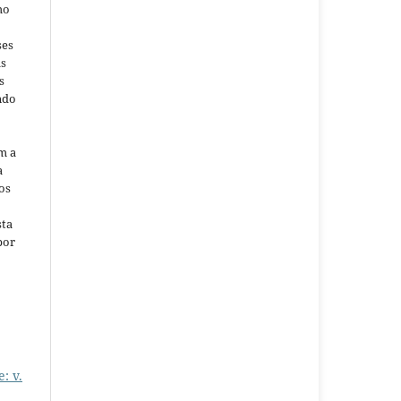
ho
ses
as
s
ndo
m a
a
os
sta
por
: v.