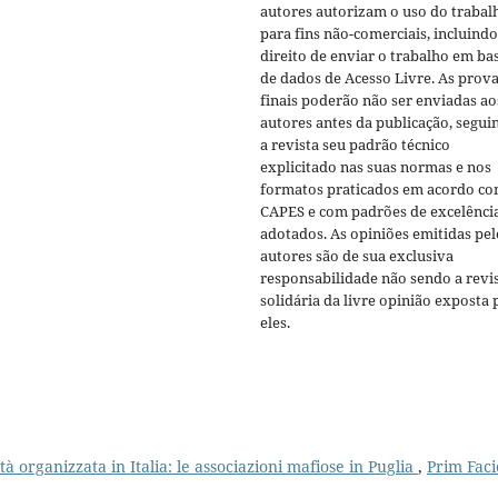
autores autorizam o uso do trabal
para fins não-comerciais, incluindo
direito de enviar o trabalho em ba
de dados de Acesso Livre. As prov
finais poderão não ser enviadas ao
autores antes da publicação, segui
a revista seu padrão técnico
explicitado nas suas normas e nos
formatos praticados em acordo co
CAPES e com padrões de excelênci
adotados. As opiniões emitidas pel
autores são de sua exclusiva
responsabilidade não sendo a revi
solidária da livre opinião exposta 
eles.
tà organizzata in Italia: le associazioni mafiose in Puglia
,
Prim Facie