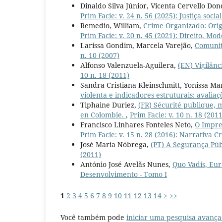
Dinaldo Silva Júnior, Vicenta Cervello Don
Prim Facie: v. 24 n. 56 (2025): Justiça soc
Remedio, William,
Crime Organizado: Orig
Prim Facie: v. 20 n. 45 (2021): Direito, 
Larissa Gondim, Marcela Varejão,
Comunit
n. 10 (2007)
Alfonso Valenzuela-Aguilera,
(EN) Vigilânc
10 n. 18 (2011)
Sandra Cristiana Kleinschmitt, Yonissa M
violenta e indicadores estruturais: avali
Tiphaine Duriez,
(FR) Sécurité publique, m
en Colombie.
,
Prim Facie: v. 10 n. 18 (2011
Francisco Linhares Fonteles Neto,
O Impre
Prim Facie: v. 15 n. 28 (2016): Narrativa C
José Maria Nóbrega,
(PT) A Segurança Púb
(2011)
António José Avelãs Nunes,
Quo Vadis, Eu
Desenvolvimento - Tomo I
1
2
3
4
5
6
7
8
9
10
11
12
13
14
>
>>
Você também pode
iniciar uma pesquisa avança