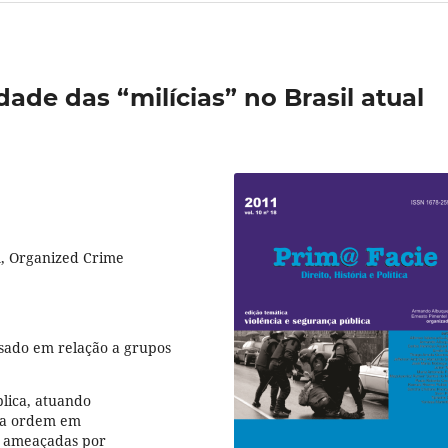
dade das “milícias” no Brasil atual
m, Organized Crime
 usado em relação a grupos
lica, atuando
e a ordem em
e ameaçadas por