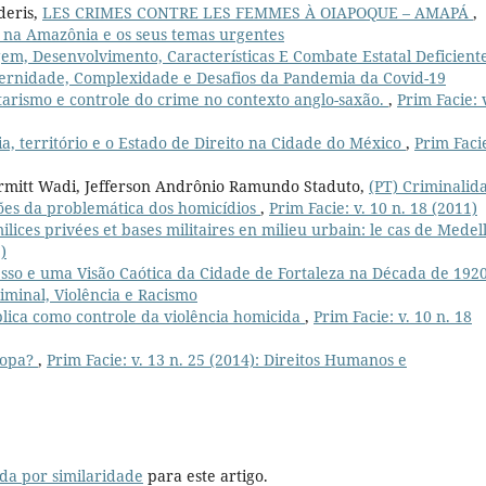
deris,
LES CRIMES CONTRE LES FEMMES À OIAPOQUE – AMAPÁ
,
ial na Amazônia e os seus temas urgentes
em, Desenvolvimento, Características E Combate Estatal Deficient
Modernidade, Complexidade e Desafios da Pandemia da Covid-19
arismo e controle do crime no contexto anglo-saxão.
,
Prim Facie: 
ia, território e o Estado de Direito na Cidade do México
,
Prim Facie
armitt Wadi, Jefferson Andrônio Ramundo Staduto,
(PT) Criminalid
ações da problemática dos homicídios
,
Prim Facie: v. 10 n. 18 (2011)
ilices privées et bases militaires en milieu urbain: le cas de Medel
)
sso e uma Visão Caótica da Cidade de Fortaleza na Década de 192
riminal, Violência e Racismo
lica como controle da violência homicida
,
Prim Facie: v. 10 n. 18
ropa?
,
Prim Facie: v. 13 n. 25 (2014): Direitos Humanos e
da por similaridade
para este artigo.