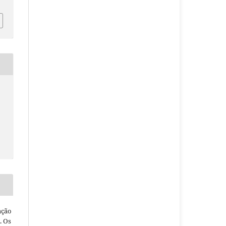
ação
. Os