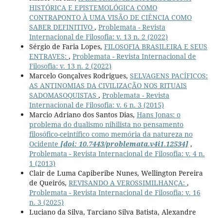
HISTÓRICA E EPISTEMOLÓGICA COMO
CONTRAPONTO À UMA VISÃO DE CIÊNCIA COMO
SABER DEFINITIVO
,
Problemata - Revista
Internacional de Filosofia: v. 13 n. 2 (2022)
Sérgio de Faria Lopes,
FILOSOFIA BRASILEIRA E SEUS
ENTRAVES:
,
Problemata - Revista Internacional de
Filosofia: v. 13 n. 2 (2022)
Marcelo Gonçalves Rodrigues,
SELVAGENS PACÍFICOS:
AS ANTINOMIAS DA CIVILIZAÇÃO NOS RITUAIS
SADOMASOQUISTAS
,
Problemata - Revista
Internacional de Filosofia: v. 6 n. 3 (2015)
Marcio Adriano dos Santos Dias,
Hans Jonas: o
problema do dualismo nihilista no pensamento
filosófico-ceintífico como memória da natureza no
Ocidente
[doi: 10.7443/problemata.v4i1.12534]
,
Problemata - Revista Internacional de Filosofia: v. 4 n.
1 (2013)
Clair de Luma Capiberibe Nunes, Wellington Pereira
de Queirós,
REVISANDO A VEROSSIMILHANÇA:
,
Problemata - Revista Internacional de Filosofia: v. 16
n. 3 (2025)
Luciano da Silva, Tarciano Silva Batista, Alexandre