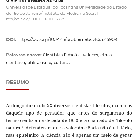
Vinícius Carvalho da Silva
Universidade Estadual do Tocantins Universidade do Estado
do Rio de Janeiro/Instituto de Medicina Social
http://orcid.org/0000-0002-1061-2727
DOI:
https://doi.org/10.7443/problemata.v10i5.45909
Cientistas filósofos, valores, ethos
Palavras-chave:
científico, utilitarismo, cultura.
RESUMO
Ao longo do século XX diversos cientistas filósofos, exemplos
daquele tipo de pensador que antes do surgimento do
termo cientista na década de 1830 era chamado de “filósofo
natural”, defenderam que o valor da ciência não é utilitário,
mas epistêmico. A ciência não é apenas um meio de gerar