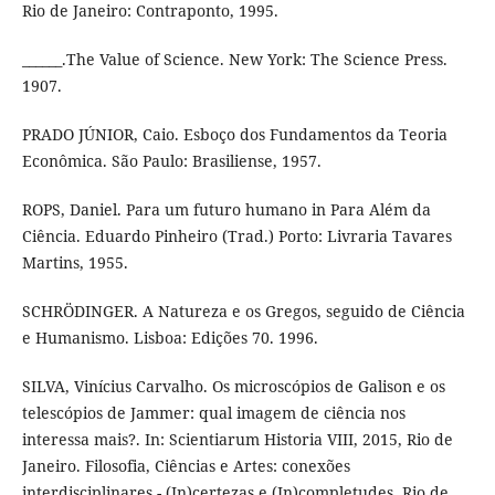
Rio de Janeiro: Contraponto, 1995.
______.The Value of Science. New York: The Science Press.
1907.
PRADO JÚNIOR, Caio. Esboço dos Fundamentos da Teoria
Econômica. São Paulo: Brasiliense, 1957.
ROPS, Daniel. Para um futuro humano in Para Além da
Ciência. Eduardo Pinheiro (Trad.) Porto: Livraria Tavares
Martins, 1955.
SCHRÖDINGER. A Natureza e os Gregos, seguido de Ciência
e Humanismo. Lisboa: Edições 70. 1996.
SILVA, Vinícius Carvalho. Os microscópios de Galison e os
telescópios de Jammer: qual imagem de ciência nos
interessa mais?. In: Scientiarum Historia VIII, 2015, Rio de
Janeiro. Filosofia, Ciências e Artes: conexões
interdisciplinares - (In)certezas e (In)completudes. Rio de