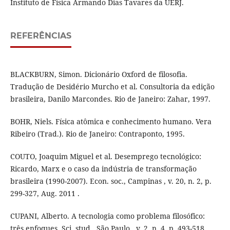
Instituto de Física Armando Dias Tavares da UERJ.
REFERÊNCIAS
BLACKBURN, Simon. Dicionário Oxford de filosofia.
Tradução de Desidério Murcho et al. Consultoria da edição
brasileira, Danilo Marcondes. Rio de Janeiro: Zahar, 1997.
BOHR, Niels. Física atômica e conhecimento humano. Vera
Ribeiro (Trad.). Rio de Janeiro: Contraponto, 1995.
COUTO, Joaquim Miguel et al. Desemprego tecnológico:
Ricardo, Marx e o caso da indústria de transformação
brasileira (1990-2007). Econ. soc., Campinas , v. 20, n. 2, p.
299-327, Aug. 2011 .
CUPANI, Alberto. A tecnologia como problema filosófico:
três enfoques. Sci. stud., São Paulo , v. 2, n. 4, p. 493-518,