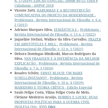
n. 3 (2019): EDIÇÃO ESPECIAL: Dossiê do GT Ética e
Cidadania - ANPOF 2018
Vicente Zatti,
HABERMAS E A RECONSTRUÇÃO
COMUNICATIVA DO PROJETO DA MODERNIDADE
,
Problemata - Revista Internacional de Filosofia: v. 6 n.
2 (2015)
Adriano Marques Silva,
SEMÂNTICA-I:
,
Problemata -
Revista Internacional de Filosofia: v. 13 n. 2 (2022)
Jaqueline Stefani, Wallace da Silva Carvalho,
PRAZER
EM ARISTÓTELES E MILL
,
Problemata - Revista
Internacional de Filosofia: v. 12 n. 1 (2021)
Debora Domingas Minikoski, Marcos Rodrigues da
Silva,
VAN FRAASSEN E A INFERÊNCIA DA MELHOR
EXPLICAÇÃO
,
Problemata - Revista Internacional de
Filosofia: v. 7 n. 1 (2016)
Rosalvo Schütz,
ERNST BLOCH: UM MARX
SCHELLINGUIANO?
,
Problemata - Revista
Internacional de Filosofia: v. 10 n. 4 (2019):
MARXISMO E TEORIA CRÍTICA - Edição Especial
Saulo Felipe Costa, Vilma Felipe Costa de Melo,
Cletiane Medeiros Araújo,
HOBBES E LOCKE: DUAS
PROPOSTAS POLÍTICAS PARA A GUERRA CIVIL
INGLESA (Séc. XVII)
[doi: