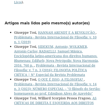
Livre
).
Artigos mais lidos pelo mesmo(s) autor(es)
Giuseppe Tosi,
HANNAH ARENDT E A REVOLUÇÃO
,
Problemata - Revista Internacional de Filosofia: v. 10
n. 1 (2019)
Giuseppe Tosi,
SIDEKUM, Antonio; WOLKMER,
Antonio Carlos; RADAELLI, Samuel Mânica.
Enciclopédia latino-americana dos direitos humanos.
Blumenau: Edifurb; Nova Petrópolis: Nova Harmonia,
2016. 760 p.
,
Problemata - Revista Internacional de
Filosofia: v. 7 n. 3 (2016): FILOSOFIA POLÍTICA
CRÍTICA | N° Especial da Revista Problemata
Giuseppe Tosi,
O QUE É ISSO, A FILOSOFIA?
,
Problemata - Revista Internacional de Filosofia: v. 14
n. 3 (2023): NÚMERO ESPECIAL – "O filósofo do Sertão:
homenagem ao prof. Edmilson Alves de Azevêdo"
Giuseppe Tosi, Williard Scorpion Pessoa Fragoso,
AS
CRÍTICAS DE DIREITA E ESQUERDA AOS DIREITOS