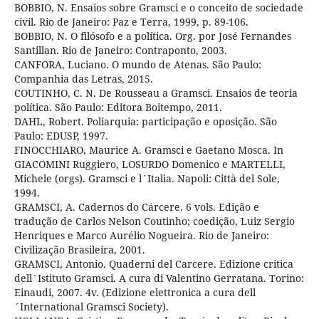
BOBBIO, N. Ensaios sobre Gramsci e o conceito de sociedade
civil. Rio de Janeiro: Paz e Terra, 1999, p. 89-106.
BOBBIO, N. O filósofo e a política. Org. por José Fernandes
Santillan. Rio de Janeiro: Contraponto, 2003.
CANFORA, Luciano. O mundo de Atenas. São Paulo:
Companhia das Letras, 2015.
COUTINHO, C. N. De Rousseau a Gramsci. Ensaios de teoria
política. São Paulo: Editora Boitempo, 2011.
DAHL, Robert. Poliarquia: participação e oposição. São
Paulo: EDUSP, 1997.
FINOCCHIARO, Maurice A. Gramsci e Gaetano Mosca. In
GIACOMINI Ruggiero, LOSURDO Domenico e MARTELLI,
Michele (orgs). Gramsci e l´Italia. Napoli: Città del Sole,
1994.
GRAMSCI, A. Cadernos do Cárcere. 6 vols. Edição e
tradução de Carlos Nelson Coutinho; coedição, Luiz Sergio
Henriques e Marco Aurélio Nogueira. Rio de Janeiro:
Civilização Brasileira, 2001.
GRAMSCI, Antonio. Quaderni del Carcere. Edizione critica
dell´Istituto Gramsci. A cura di Valentino Gerratana. Torino:
Einaudi, 2007. 4v. (Edizione elettronica a cura dell
´International Gramsci Society).