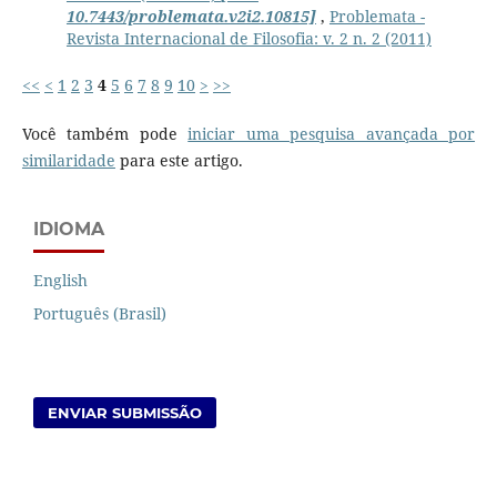
10.7443/problemata.v2i2.10815]
,
Problemata -
Revista Internacional de Filosofia: v. 2 n. 2 (2011)
<<
<
1
2
3
4
5
6
7
8
9
10
>
>>
Você também pode
iniciar uma pesquisa avançada por
similaridade
para este artigo.
IDIOMA
English
Português (Brasil)
ENVIAR SUBMISSÃO