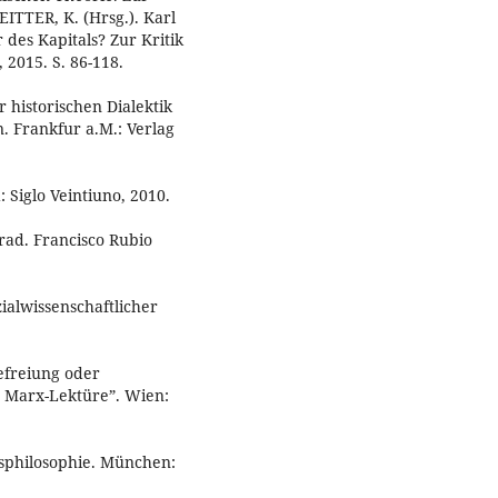
ITTER, K. (Hrsg.). Karl
des Kapitals? Zur Kritik
2015. S. 86-118.
 historischen Dialektik
. Frankfur a.M.: Verlag
 Siglo Veintiuno, 2010.
rad. Francisco Rubio
ialwissenschaftlicher
efreiung oder
n Marx-Lektüre”. Wien:
tsphilosophie. München: