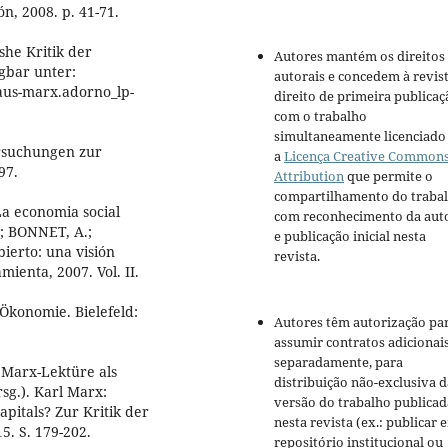
n, 2008. p. 41-71.
he Kritik der
Autores mantém os direitos
ügbar unter:
autorais e concedem à revis
aus-marx.adorno_lp-
direito de primeira publicaç
com o trabalho
simultaneamente licenciado
rsuchungen zur
a
Licença Creative Common
97.
Attribution
que permite o
compartilhamento do traba
 La economia social
com reconhecimento da aut
; BONNET, A.;
e publicação inicial nesta
ierto: una visión
revista.
ienta, 2007. Vol. II.
Ökonomie. Bielefeld:
Autores têm autorização pa
assumir contratos adicionai
separadamente, para
 Marx-Lektüre als
distribuição não-exclusiva d
sg.). Karl Marx:
versão do trabalho publicad
pitals? Zur Kritik der
nesta revista (ex.: publicar 
. S. 179-202.
repositório institucional ou