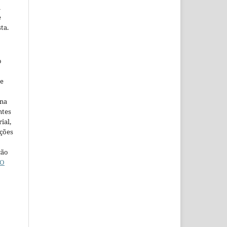
m
e
ta.
o
ne
ina
ntes
ial,
ações
ção
O