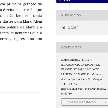
ela primeira geração da
go é refutar a tese de que
tica, não leva em conta
PUBLICADO
de classes para Marx. Além
mia política de Marx é o
16-12-2019
rtanto, sustentamos que a
ermas, representou um
COMO CITAR
Mario Schäbel. (2019). A
IMPORTÂNCIA DA ESCOLA DE
FRANKFURT PARA UMA NOVA
LEITURA DE MARX.
Problemata -
Revista Internacional De Filosofia
,
10
(4), 62–76.
https://doi.org/10.7443/problemata.v1
i4.49710
Fomatos de Citação