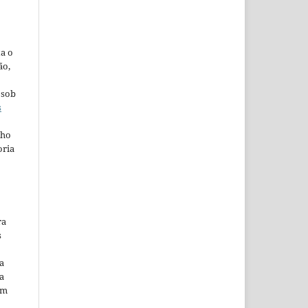
ta o
ão,
 sob
s
lho
oria
ra
s
a
a
em