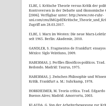
ELBE, I. Kritische Theorie versus Kritik der pol
Kontroversen in der Debatte und ökonomische G
[2006]. Verfügbar unter: http://www.rote-ruhr-
uni.com/cms/IMG/pdf/Kritische_Theorie_und_Kri
Zugriff am 28.03.2017.
ELBE, I. Marx im Westen: Die neue Marx-Lektür
seit 1965. Berlin: Akademie, 2010.
GANDLER, S. Fragmentos de Frankfurt: ensayos s
México: Siglo Veintiuno, 2009.
HABERMAS, J. Perfiles filosóficos-políticos. Tra
Redondo. Madrid: Taurus, 1975.
HABERMAS, J. Zwischen Philosophie und Wissen
Kritik. Frankfurt a. M.: Suhrkamp, 1978.
HORKHEIMER, M. Teoría critica. Trad. Edgardo A
Buenos Aires; Madrid: Amorrortu, 2003.
KLAUDA, G. Von der Arbeiterbewegung zur Krit