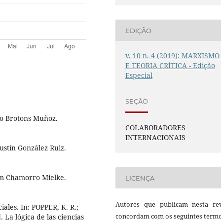
EDIÇÃO
v. 10 n. 4 (2019): MARXISMO
E TEORIA CRÍTICA - Edição
Especial
SEÇÃO
do Brotons Muñoz.
COLABORADORES
INTERNACIONAIS
ustín González Ruiz.
im Chamorro Mielke.
LICENÇA
Autores que publicam nesta rev
iales. In: POPPER, K. R.;
concordam com os seguintes termo
a lógica de las ciencias