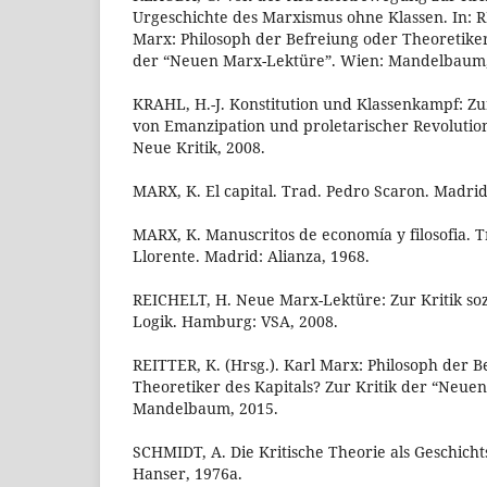
Urgeschichte des Marxismus ohne Klassen. In: RE
Marx: Philosoph der Befreiung oder Theoretiker 
der “Neuen Marx-Lektüre”. Wien: Mandelbaum, 
KRAHL, H.-J. Konstitution und Klassenkampf: Zur
von Emanzipation und proletarischer Revolution
Neue Kritik, 2008.
MARX, K. El capital. Trad. Pedro Scaron. Madrid:
MARX, K. Manuscritos de economía y filosofia. T
Llorente. Madrid: Alianza, 1968.
REICHELT, H. Neue Marx-Lektüre: Zur Kritik soz
Logik. Hamburg: VSA, 2008.
REITTER, K. (Hrsg.). Karl Marx: Philosoph der B
Theoretiker des Kapitals? Zur Kritik der “Neue
Mandelbaum, 2015.
SCHMIDT, A. Die Kritische Theorie als Geschich
Hanser, 1976a.