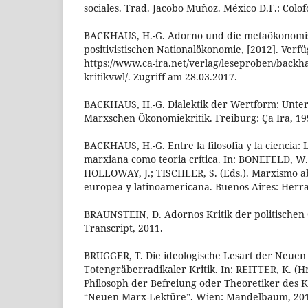
sociales. Trad. Jacobo Muñoz. México D.F.: Colofó
BACKHAUS, H.-G. Adorno und die metaökonomis
positivistischen Nationalökonomie, [2012]. Verf
https://www.ca-ira.net/verlag/leseproben/backh
kritikvwl/. Zugriff am 28.03.2017.
BACKHAUS, H.-G. Dialektik der Wertform: Unte
Marxschen Ökonomiekritik. Freiburg: Ça Ira, 19
BACKHAUS, H.-G. Entre la filosofía y la ciencia:
marxiana como teoria crítica. In: BONEFELD, W.
HOLLOWAY, J.; TISCHLER, S. (Eds.). Marxismo ab
europea y latinoamericana. Buenos Aires: Herram
BRAUNSTEIN, D. Adornos Kritik der politischen 
Transcript, 2011.
BRUGGER, T. Die ideologische Lesart der Neuen
Totengräberradikaler Kritik. In: REITTER, K. (Hr
Philosoph der Befreiung oder Theoretiker des Ka
“Neuen Marx-Lektüre”. Wien: Mandelbaum, 2015