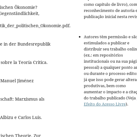
como capítulo de livro), co
itischen Ökonomie?
reconhecimento de autoria 
egenständlichkeit,
publicação inicial nesta revis
tik_der_politischen_Okonomie.pdf.
Autores têm permissão e sã
estimulados a publicar e
e in der Bundesrepublik
distribuir seu trabalho onli
(ex.: em repositórios
institucionais ou na sua pág
obre la Teoría Critica.
pessoal) a qualquer ponto a
ou durante o processo editor
já que isso pode gerar alter
d. Manuel Jiménez
produtivas, bem como
aumentar o impacto e a cita
do trabalho publicado (Veja
schaft: Marxismus als
Efeito do Acesso Livre
).
lbizu e Carlos Luis.
ischen Theorie. Zur