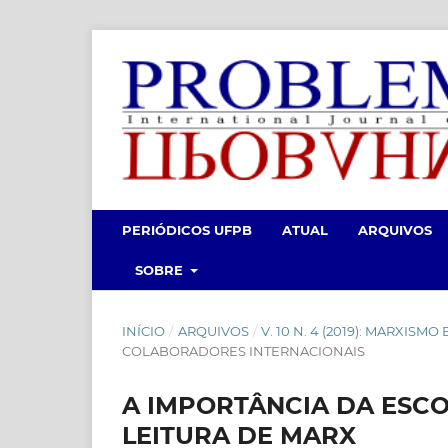
PERIÓDICOS UFPB
ATUAL
ARQUIVOS
SOBRE
INÍCIO
/
ARQUIVOS
/
V. 10 N. 4 (2019): MARXISMO
COLABORADORES INTERNACIONAIS
A IMPORTÂNCIA DA ESC
LEITURA DE MARX