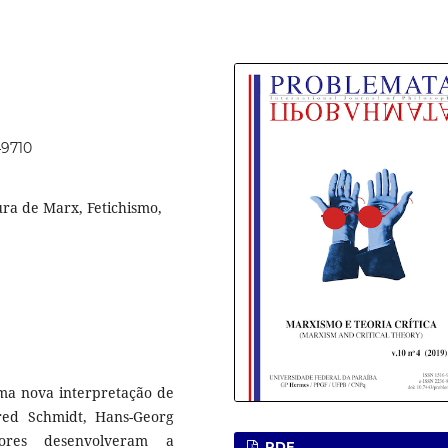
49710
ura de Marx, Fetichismo,
uma nova interpretação de
red Schmidt, Hans-Georg
ores desenvolveram a
PDF