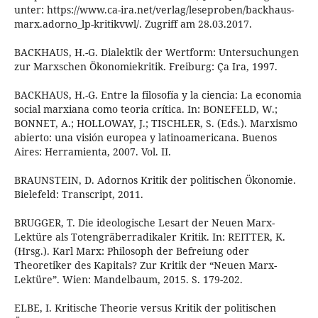
unter: https://www.ca-ira.net/verlag/leseproben/backhaus-
marx.adorno_lp-kritikvwl/. Zugriff am 28.03.2017.
BACKHAUS, H.-G. Dialektik der Wertform: Untersuchungen
zur Marxschen Ökonomiekritik. Freiburg: Ça Ira, 1997.
BACKHAUS, H.-G. Entre la filosofía y la ciencia: La economia
social marxiana como teoria crítica. In: BONEFELD, W.;
BONNET, A.; HOLLOWAY, J.; TISCHLER, S. (Eds.). Marxismo
abierto: una visión europea y latinoamericana. Buenos
Aires: Herramienta, 2007. Vol. II.
BRAUNSTEIN, D. Adornos Kritik der politischen Ökonomie.
Bielefeld: Transcript, 2011.
BRUGGER, T. Die ideologische Lesart der Neuen Marx-
Lektüre als Totengräberradikaler Kritik. In: REITTER, K.
(Hrsg.). Karl Marx: Philosoph der Befreiung oder
Theoretiker des Kapitals? Zur Kritik der “Neuen Marx-
Lektüre”. Wien: Mandelbaum, 2015. S. 179-202.
ELBE, I. Kritische Theorie versus Kritik der politischen