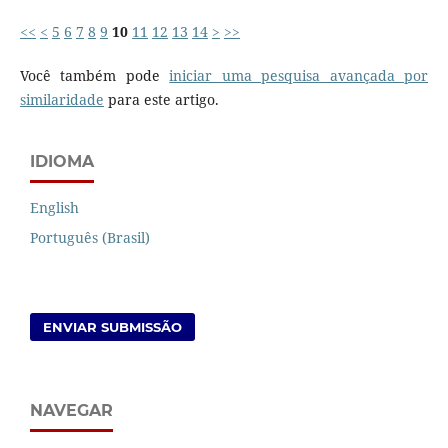
<<
<
5
6
7
8
9
10
11
12
13
14
>
>>
Você também pode
iniciar uma pesquisa avançada por
similaridade
para este artigo.
IDIOMA
English
Português (Brasil)
ENVIAR SUBMISSÃO
NAVEGAR