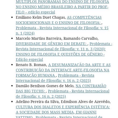
MÚLTIPLOS PANORAMAS DO ENSINO DE FILOSOFIA
NO ENSINO MÉDIO BRASILEIRO A PARTIR DO PROF-
FILO – edição especial
Emiliano Kelm Duet Chagas,
AS COMPETÊNCIAS
SOCIOEMOCIONAIS E O ENSINO DE FILOSOFIA:
,
Problemata - Revista Internacional de Filosofia: v. 15
n. 1 (2024)
Marcelo Martins Barreira, Ramando Carvalho,
DIVERSIDADE DE GÊNERO EM DEBATE:
,
Problemata -
Revista Internacional de Filosofia: v. 11 n. 3 (2020):
ENSINO DE FILOSOFIA E QUESTÕES DE GÊNERO -
Edição especial
Renato B. Roman,
A DESUMANIZAÇÂO DA ARTE E AS
CONTRIBUIÇÃO DA INTERFACE ARTE-FILOSOFIA NA
FORMAÇÃO HUMANA
,
Problemata - Revista
Internacional de Filosofia: v. 16 n. 2 (2025)
Damião Benilson Gomes de Melo,
NA CONTRAMÃO
DAS BIG TECHS:
,
Problemata - Revista Internacional
de Filosofia: v. 16 n. 2 (2025)
Adelino Pereira da Silva, Edmilson Alves de Azevêdo,
CULTURA DOS DIALETOS E EXPERIÊNCIA ESTÉTICA:
A SOCIEDADE DOS MASS MEDIA, EM GIANNI
VATTIMO
,
Problemata - Revista Internacional de