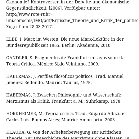
Ökonomie? Kontroversen in der Debatte und ökonomische
Gegenständlichkeit, [2006]. Verfügbar unter:
http://www.rote-ruhr-
uni.com/cms/IMG/pdf/Kritische_Theorie_und_Kritik_der_politi
Zugriff am 28.03.2017.
ELBE, I. Marx im Westen: Die neue Marx-Lektüre in der
Bundesrepublik seit 1965. Berlin: Akademie, 2010.
GANDLER, S. Fragmentos de Frankfurt: ensayos sobre la
Teoría Critica. México: Siglo Veintiuno, 2009.
HABERMAS, J. Perfiles filosóficos-políticos. Trad. Manuel
Jiménez Redondo. Madrid: Taurus, 1975.
HABERMAS, J. Zwischen Philosophie und Wissenschaft:
Marxismus als Kritik. Frankfurt a. M.: Suhrkamp, 1978.
HORKHEIMER, M. Teoría critica. Trad. Edgardo Albizu e
Carlos Luis. Buenos Aires; Madrid: Amorrortu, 2003.
KLAUDA, G. Von der Arbeiterbewegung zur Kritischen
Theorie. Zur Urgeschichte des Marxismus ohne Klassen. In: