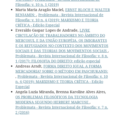
Filosofia: v. 10 n. 1 (2019)
Marta Maria Aragão Maciel,
ERNST BLOCH E WALTER
BENJAMIN:
,
Problemata - Revista Internacional de
Filosofia: v. 10 n. 4 (2019): MARXISMO E TEORIA
CRÍTICA - Edição Especial
Everaldo Gaspar Lopes de Andrade,
LIVRE
CIRCULAÇÃO DE TRABALHADORES NO ÂMBITO DO
MERCOSUL E DA UNIÃO EUROPÉIA. OS IMIGRANTES
E OS REFUGIADOS NO CONTEXTO DOS MOVIMENTOS
SOCIAIS E DAS TEORIAS DOS MOVIMENTOS SOCIAIS
,
Problemata - Revista Internacional de Filosofia: v. 8 n.
1 (2017): FILOSOFIA DO DIREITO: edição especial
Andreas Arndt,
FORMA DIREITO IGUAL A FORMA
MERCADORIA? SOBRE O MÉTODO EM PASCHUKANIS:
,
Problemata - Revista Internacional de Filosofia: v. 10
n. 4 (2019): MARXISMO E TEORIA CRÍTICA - Edição
Especial
Angela Luzia Miranda, Brenna Karoline Alves Aires,
OS PROBLEMAS FILOSÓFICOS DA TECNOLOGIA
MODERNA SEGUNDO HERBERT MARCUSE
,
Problemata - Revista Internacional de Filosofia: v. 7 n.
2 (2016)