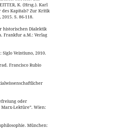
ITTER, K. (Hrsg.). Karl
des Kapitals? Zur Kritik
2015. S. 86-118.
 historischen Dialektik
. Frankfur a.M.: Verlag
 Siglo Veintiuno, 2010.
rad. Francisco Rubio
ialwissenschaftlicher
efreiung oder
n Marx-Lektüre”. Wien:
tsphilosophie. München: