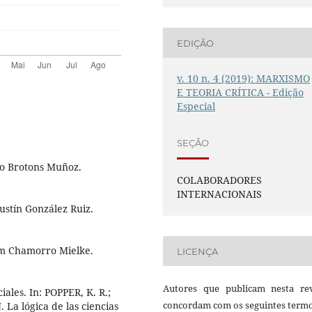
EDIÇÃO
v. 10 n. 4 (2019): MARXISMO
E TEORIA CRÍTICA - Edição
Especial
SEÇÃO
do Brotons Muñoz.
COLABORADORES
INTERNACIONAIS
ustín González Ruiz.
im Chamorro Mielke.
LICENÇA
Autores que publicam nesta rev
iales. In: POPPER, K. R.;
concordam com os seguintes termo
a lógica de las ciencias