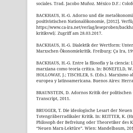
sociales. Trad. Jacobo Muñoz. México D.F.: Colofó
BACKHAUS, H.-G. Adorno und die metaökonomis
positivistischen Nationalökonomie, [2012]. Verf
https://www.ca-ira.net/verlag/leseproben/backh
kritikvwl/. Zugriff am 28.03.2017.
BACKHAUS, H.-G. Dialektik der Wertform: Unte
Marxschen Ökonomiekritik. Freiburg: Ça Ira, 19
BACKHAUS, H.-G. Entre la filosofía y la ciencia:
marxiana como teoria crítica. In: BONEFELD, W.
HOLLOWAY, J.; TISCHLER, S. (Eds.). Marxismo ab
europea y latinoamericana. Buenos Aires: Herram
BRAUNSTEIN, D. Adornos Kritik der politischen 
Transcript, 2011.
BRUGGER, T. Die ideologische Lesart der Neuen
Totengräberradikaler Kritik. In: REITTER, K. (Hr
Philosoph der Befreiung oder Theoretiker des Ka
“Neuen Marx-Lektüre”. Wien: Mandelbaum, 2015