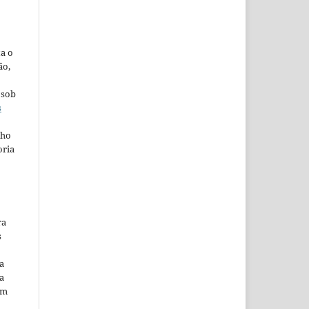
ta o
ão,
 sob
s
lho
oria
ra
s
a
a
em