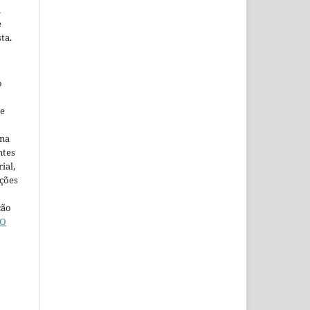
m
e
ta.
o
ne
ina
ntes
ial,
ações
ção
O