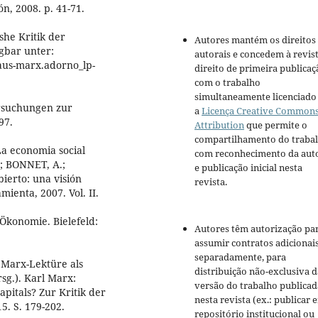
n, 2008. p. 41-71.
he Kritik der
Autores mantém os direitos
ügbar unter:
autorais e concedem à revis
aus-marx.adorno_lp-
direito de primeira publicaç
com o trabalho
simultaneamente licenciado
rsuchungen zur
a
Licença Creative Common
97.
Attribution
que permite o
compartilhamento do traba
 La economia social
com reconhecimento da aut
; BONNET, A.;
e publicação inicial nesta
ierto: una visión
revista.
ienta, 2007. Vol. II.
Ökonomie. Bielefeld:
Autores têm autorização pa
assumir contratos adicionai
separadamente, para
 Marx-Lektüre als
distribuição não-exclusiva d
sg.). Karl Marx:
versão do trabalho publicad
pitals? Zur Kritik der
nesta revista (ex.: publicar 
. S. 179-202.
repositório institucional ou