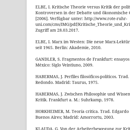
ELBE, I. Kritische Theorie versus Kritik der pol
Kontroversen in der Debatte und ökonomische G
[2006]. Verfügbar unter: http://www.rote-ruhr-
uni.com/cms/IMG/pdf/Kritische_Theorie_und_Kri
Zugriff am 28.03.2017.
ELBE, I. Marx im Westen: Die neue Marx-Lektür
seit 1965. Berlin: Akademie, 2010.
GANDLER, S. Fragmentos de Frankfurt: ensayos s
México: Siglo Veintiuno, 2009.
HABERMAS, J. Perfiles filosóficos-políticos. Tra
Redondo. Madrid: Taurus, 1975.
HABERMAS, J. Zwischen Philosophie und Wissen
Kritik. Frankfurt a. M.: Suhrkamp, 1978.
HORKHEIMER, M. Teoría critica. Trad. Edgardo A
Buenos Aires; Madrid: Amorrortu, 2003.
KLAUDA, G. Von der Arbeiterbewegung zur Krit