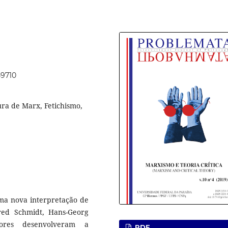
49710
ura de Marx, Fetichismo,
uma nova interpretação de
red Schmidt, Hans-Georg
ores desenvolveram a
PDF