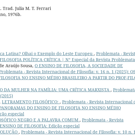
Trad. Julia M. T. Ferrari
uno, 1976b.
ica Latina? Olhai o Exemplo do Leste Europeu
,
Problemata - Revis
6): FILOSOFIA POLÍTICA CRÍTICA | N° Especial da Revista Problemata
 de Araújo Sousa,
O ENSINO DE FILOSOFIA, A SOCIEDADE DE
Problemata - Revista Internacional de Filosofia: v. 16 n. 1 (2025): O
LOSOFIA NO ENSINO MÉDIO BRASILEIRO A PARTIR DO PROF-FIL
O DA MULHER NA FAMÍLIA: UMA CRÍTICA MARXISTA
,
Problemata
 (2015)
,
LETRAMENTO FILOSÓFICO:
,
Problemata - Revista Internacional 
IPLOS PANORAMAS DO ENSINO DE FILOSOFIA NO ENSINO MÉDIO
ão especial
OSÓFICO NEGRO E A PALAVRA COMUM
,
Problemata - Revista
8): ENSINO DE FILOSOFIA: Edição especial
VOLUÇÃO
,
Problemata - Revista Internacional de Filosofia: v. 10 n. 