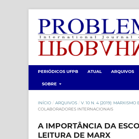
PERIÓDICOS UFPB
ATUAL
ARQUIVOS
SOBRE
INÍCIO
/
ARQUIVOS
/
V. 10 N. 4 (2019): MARXISMO
COLABORADORES INTERNACIONAIS
A IMPORTÂNCIA DA ESC
LEITURA DE MARX