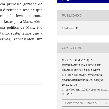
ela primeira geração da
go é refutar a tese de que
tica, não leva em conta
PUBLICADO
de classes para Marx. Além
mia política de Marx é o
16-12-2019
rtanto, sustentamos que a
ermas, representou um
COMO CITAR
Mario Schäbel. (2019). A
IMPORTÂNCIA DA ESCOLA DE
FRANKFURT PARA UMA NOVA
LEITURA DE MARX.
Problemata -
Revista Internacional De Filosofia
,
10
(4), 62–76.
https://doi.org/10.7443/problemata.v1
i4.49710
Fomatos de Citação