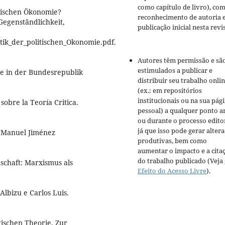
como capítulo de livro), co
itischen Ökonomie?
reconhecimento de autoria 
egenständlichkeit,
publicação inicial nesta revis
tik_der_politischen_Okonomie.pdf.
Autores têm permissão e sã
estimulados a publicar e
e in der Bundesrepublik
distribuir seu trabalho onli
(ex.: em repositórios
institucionais ou na sua pág
obre la Teoría Critica.
pessoal) a qualquer ponto a
ou durante o processo editor
já que isso pode gerar alter
d. Manuel Jiménez
produtivas, bem como
aumentar o impacto e a cita
do trabalho publicado (Veja
schaft: Marxismus als
Efeito do Acesso Livre
).
lbizu e Carlos Luis.
ischen Theorie. Zur