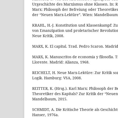
Urgeschichte des Marxismus ohne Klassen. In: RE
Marx: Philosoph der Befreiung oder Theoretiker 
der “Neuen Marx-Lektüre”. Wien: Mandelbaum, 
KRAHL, H.-J. Konstitution und Klassenkampf: Zur
von Emanzipation und proletarischer Revolution
Neue Kritik, 2008.
MARX, K. El capital. Trad. Pedro Scaron. Madrid:
MARX, K. Manuscritos de economía y filosofia. T
Llorente. Madrid: Alianza, 1968.
REICHELT, H. Neue Marx-Lektüre: Zur Kritik soz
Logik. Hamburg: VSA, 2008.
REITTER, K. (Hrsg.). Karl Marx: Philosoph der B
Theoretiker des Kapitals? Zur Kritik der “Neue
Mandelbaum, 2015.
SCHMIDT, A. Die Kritische Theorie als Geschich
Hanser, 1976a.