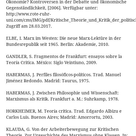
Ökonomie? Kontroversen in der Debatte und ökonomische
Gegenständlichkeit, [2006]. Verfügbar unter:
http://www.rote-ruhr-
uni.com/cms/IMG/pdf/Kritische_Theorie_und_Kritik_der_politi
Zugriff am 28.03.2017.
ELBE, I. Marx im Westen: Die neue Marx-Lektüre in der
Bundesrepublik seit 1965. Berlin: Akademie, 2010.
GANDLER, S. Fragmentos de Frankfurt: ensayos sobre la
Teoría Critica. México: Siglo Veintiuno, 2009.
HABERMAS, J. Perfiles filosóficos-políticos. Trad. Manuel
Jiménez Redondo. Madrid: Taurus, 1975.
HABERMAS, J. Zwischen Philosophie und Wissenschaft:
Marxismus als Kritik. Frankfurt a. M.: Suhrkamp, 1978.
HORKHEIMER, M. Teoría critica. Trad. Edgardo Albizu e
Carlos Luis. Buenos Aires; Madrid: Amorrortu, 2003.
KLAUDA, G. Von der Arbeiterbewegung zur Kritischen
Theorie. Zur Urgeschichte des Marxismus ohne Klassen. In: