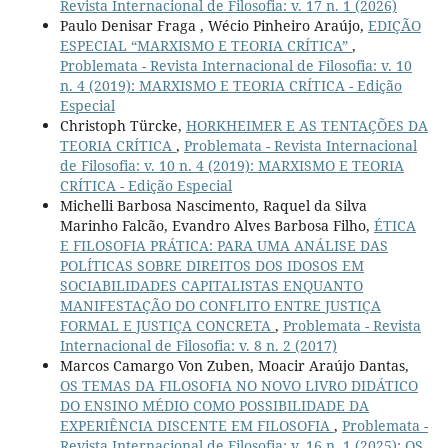
Revista Internacional de Filosofia: v. 17 n. 1 (2026)
Paulo Denisar Fraga , Wécio Pinheiro Araújo,
EDIÇÃO
ESPECIAL “MARXISMO E TEORIA CRÍTICA”
,
Problemata - Revista Internacional de Filosofia: v. 10
n. 4 (2019): MARXISMO E TEORIA CRÍTICA - Edição
Especial
Christoph Türcke,
HORKHEIMER E AS TENTAÇÕES DA
TEORIA CRÍTICA
,
Problemata - Revista Internacional
de Filosofia: v. 10 n. 4 (2019): MARXISMO E TEORIA
CRÍTICA - Edição Especial
Michelli Barbosa Nascimento, Raquel da Silva
Marinho Falcão, Evandro Alves Barbosa Filho,
ÉTICA
E FILOSOFIA PRÁTICA: PARA UMA ANÁLISE DAS
POLÍTICAS SOBRE DIREITOS DOS IDOSOS EM
SOCIABILIDADES CAPITALISTAS ENQUANTO
MANIFESTAÇÃO DO CONFLITO ENTRE JUSTIÇA
FORMAL E JUSTIÇA CONCRETA
,
Problemata - Revista
Internacional de Filosofia: v. 8 n. 2 (2017)
Marcos Camargo Von Zuben, Moacir Araújo Dantas,
OS TEMAS DA FILOSOFIA NO NOVO LIVRO DIDÁTICO
DO ENSINO MÉDIO COMO POSSIBILIDADE DA
EXPERIÊNCIA DISCENTE EM FILOSOFIA
,
Problemata -
Revista Internacional de Filosofia: v. 16 n. 1 (2025): OS