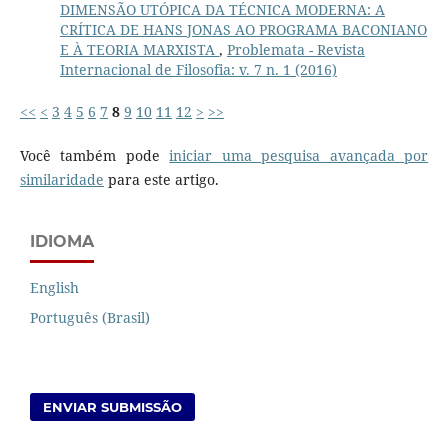
DIMENSÃO UTÓPICA DA TÉCNICA MODERNA: A
CRÍTICA DE HANS JONAS AO PROGRAMA BACONIANO
E À TEORIA MARXISTA
,
Problemata - Revista
Internacional de Filosofia: v. 7 n. 1 (2016)
<<
<
3
4
5
6
7
8
9
10
11
12
>
>>
Você também pode
iniciar uma pesquisa avançada por
similaridade
para este artigo.
IDIOMA
English
Português (Brasil)
ENVIAR SUBMISSÃO