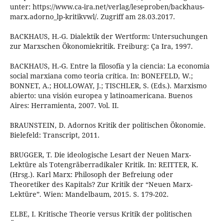
unter: https://www.ca-ira.net/verlag/leseproben/backhaus-
marx.adorno_lp-kritikvwl/. Zugriff am 28.03.2017.
BACKHAUS, H.-G. Dialektik der Wertform: Untersuchungen
zur Marxschen Ökonomiekritik. Freiburg: Ça Ira, 1997.
BACKHAUS, H.-G. Entre la filosofía y la ciencia: La economia
social marxiana como teoria crítica. In: BONEFELD, W.;
BONNET, A.; HOLLOWAY, J.; TISCHLER, S. (Eds.). Marxismo
abierto: una visión europea y latinoamericana. Buenos
Aires: Herramienta, 2007. Vol. II.
BRAUNSTEIN, D. Adornos Kritik der politischen Ökonomie.
Bielefeld: Transcript, 2011.
BRUGGER, T. Die ideologische Lesart der Neuen Marx-
Lektüre als Totengräberradikaler Kritik. In: REITTER, K.
(Hrsg.). Karl Marx: Philosoph der Befreiung oder
Theoretiker des Kapitals? Zur Kritik der “Neuen Marx-
Lektüre”. Wien: Mandelbaum, 2015. S. 179-202.
ELBE, I. Kritische Theorie versus Kritik der politischen