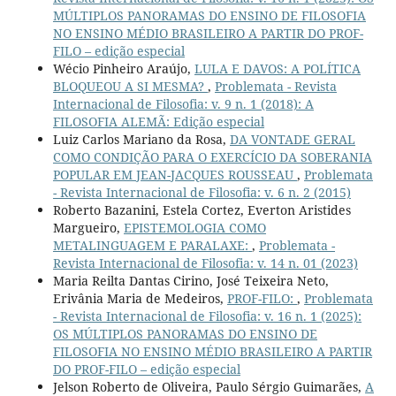
MÚLTIPLOS PANORAMAS DO ENSINO DE FILOSOFIA
NO ENSINO MÉDIO BRASILEIRO A PARTIR DO PROF-
FILO – edição especial
Wécio Pinheiro Araújo,
LULA E DAVOS: A POLÍTICA
BLOQUEOU A SI MESMA?
,
Problemata - Revista
Internacional de Filosofia: v. 9 n. 1 (2018): A
FILOSOFIA ALEMÃ: Edição especial
Luiz Carlos Mariano da Rosa,
DA VONTADE GERAL
COMO CONDIÇÃO PARA O EXERCÍCIO DA SOBERANIA
POPULAR EM JEAN-JACQUES ROUSSEAU
,
Problemata
- Revista Internacional de Filosofia: v. 6 n. 2 (2015)
Roberto Bazanini, Estela Cortez, Everton Aristides
Margueiro,
EPISTEMOLOGIA COMO
METALINGUAGEM E PARALAXE:
,
Problemata -
Revista Internacional de Filosofia: v. 14 n. 01 (2023)
Maria Reilta Dantas Cirino, José Teixeira Neto,
Erivânia Maria de Medeiros,
PROF-FILO:
,
Problemata
- Revista Internacional de Filosofia: v. 16 n. 1 (2025):
OS MÚLTIPLOS PANORAMAS DO ENSINO DE
FILOSOFIA NO ENSINO MÉDIO BRASILEIRO A PARTIR
DO PROF-FILO – edição especial
Jelson Roberto de Oliveira, Paulo Sérgio Guimarães,
A