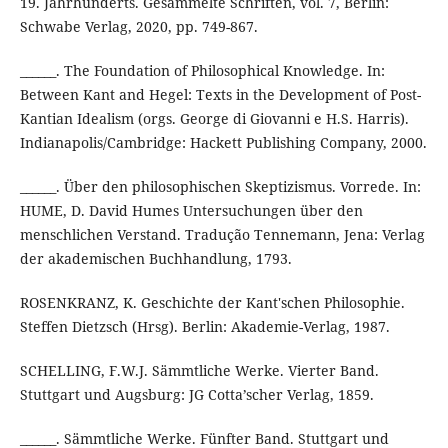
19. Jahrhunderts. Gesammelte Schriften, vol. 7, Berlin:
Schwabe Verlag, 2020, pp. 749-867.
______. The Foundation of Philosophical Knowledge. In:
Between Kant and Hegel: Texts in the Development of Post-
Kantian Idealism (orgs. George di Giovanni e H.S. Harris).
Indianapolis/Cambridge: Hackett Publishing Company, 2000.
______. Über den philosophischen Skeptizismus. Vorrede. In:
HUME, D. David Humes Untersuchungen über den
menschlichen Verstand. Tradução Tennemann, Jena: Verlag
der akademischen Buchhandlung, 1793.
ROSENKRANZ, K. Geschichte der Kant'schen Philosophie.
Steffen Dietzsch (Hrsg). Berlin: Akademie-Verlag, 1987.
SCHELLING, F.W.J. Sämmtliche Werke. Vierter Band.
Stuttgart und Augsburg: JG Cotta’scher Verlag, 1859.
______. Sämmtliche Werke. Fünfter Band. Stuttgart und