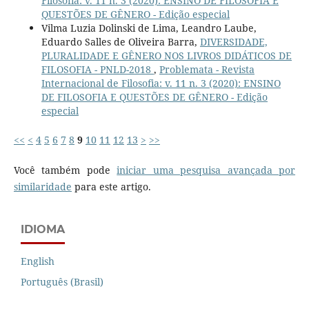
Filosofia: v. 11 n. 3 (2020): ENSINO DE FILOSOFIA E
QUESTÕES DE GÊNERO - Edição especial
Vilma Luzia Dolinski de Lima, Leandro Laube,
Eduardo Salles de Oliveira Barra,
DIVERSIDADE,
PLURALIDADE E GÊNERO NOS LIVROS DIDÁTICOS DE
FILOSOFIA - PNLD-2018
,
Problemata - Revista
Internacional de Filosofia: v. 11 n. 3 (2020): ENSINO
DE FILOSOFIA E QUESTÕES DE GÊNERO - Edição
especial
<<
<
4
5
6
7
8
9
10
11
12
13
>
>>
Você também pode
iniciar uma pesquisa avançada por
similaridade
para este artigo.
IDIOMA
English
Português (Brasil)