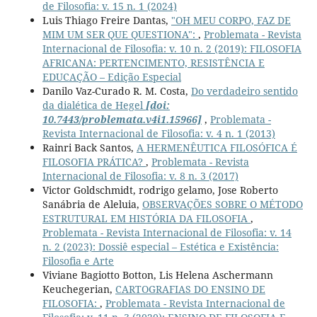
de Filosofia: v. 15 n. 1 (2024)
Luis Thiago Freire Dantas,
"OH MEU CORPO, FAZ DE
MIM UM SER QUE QUESTIONA":
,
Problemata - Revista
Internacional de Filosofia: v. 10 n. 2 (2019): FILOSOFIA
AFRICANA: PERTENCIMENTO, RESISTÊNCIA E
EDUCAÇÃO – Edição Especial
Danilo Vaz-Curado R. M. Costa,
Do verdadeiro sentido
da dialética de Hegel
[doi:
10.7443/problemata.v4i1.15966]
,
Problemata -
Revista Internacional de Filosofia: v. 4 n. 1 (2013)
Rainri Back Santos,
A HERMENÊUTICA FILOSÓFICA É
FILOSOFIA PRÁTICA?
,
Problemata - Revista
Internacional de Filosofia: v. 8 n. 3 (2017)
Victor Goldschmidt, rodrigo gelamo, Jose Roberto
Sanábria de Aleluia,
OBSERVAÇÕES SOBRE O MÉTODO
ESTRUTURAL EM HISTÓRIA DA FILOSOFIA
,
Problemata - Revista Internacional de Filosofia: v. 14
n. 2 (2023): Dossiê especial – Estética e Existência:
Filosofia e Arte
Viviane Bagiotto Botton, Lis Helena Aschermann
Keuchegerian,
CARTOGRAFIAS DO ENSINO DE
FILOSOFIA:
,
Problemata - Revista Internacional de