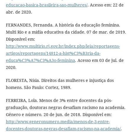
educacao-basica-brasileira-sao-mulheres/
. Acesso em: 22 de
abr. de 2020.
FERNANDES, Fernanda. A história da educação feminina.
Multi Rio e a mídia educativa da cidade. 07 de mar. de 2019.
Disponível em:
http://www.multirio.rj.gov.br/index.php/leia/reportagens-
artigos/reportagens/14812-a-hist%C3%B3ria-da-
educa%C3%A7%C3%A3o-feminina
. Acesso em 03 de jul. de
2020.
FLORESTA, Nísia. Direitos das mulheres e injustiça dos
homens. São Paulo: Cortez, 1989.
FERREIRA, Lola. Menos de 3% entre docentes da pós-
graduação, doutoras negras desafiam racismo na academia.
Gênero e número. 20 de jun. de 2018. Disponível em:
http://www.generonumero.media/menos-de-3-entre-
docentes-doutoras-negras-desafiam-racismo-na-academia/
.