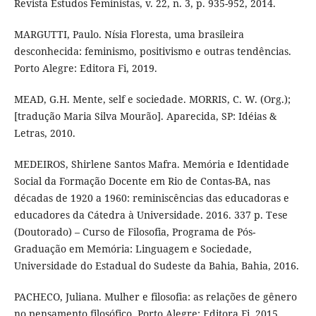
Revista Estudos Feministas, v. 22, n. 3, p. 935-952, 2014.
MARGUTTI, Paulo. Nísia Floresta, uma brasileira
desconhecida: feminismo, positivismo e outras tendências.
Porto Alegre: Editora Fi, 2019.
MEAD, G.H. Mente, self e sociedade. MORRIS, C. W. (Org.);
[tradução Maria Silva Mourão]. Aparecida, SP: Idéias &
Letras, 2010.
MEDEIROS, Shirlene Santos Mafra. Memória e Identidade
Social da Formação Docente em Rio de Contas-BA, nas
décadas de 1920 a 1960: reminiscências das educadoras e
educadores da Cátedra à Universidade. 2016. 337 p. Tese
(Doutorado) – Curso de Filosofia, Programa de Pós-
Graduação em Memória: Linguagem e Sociedade,
Universidade do Estadual do Sudeste da Bahia, Bahia, 2016.
PACHECO, Juliana. Mulher e filosofia: as relações de gênero
no pensamento filosófico. Porto Alegre: Editora Fi, 2015.