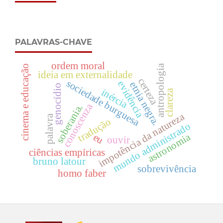
PALAVRAS-CHAVE
ordem moral
antropologia
cinema e educação
ideia em externalidade
certeza
sociedade burguesa
evidência
etnia negra.
genocídio
inércia
clareza
conoscenza
soberania.
impotência da natureza
palavra
tradução
mundo administrado
astronomia
eu
ouvir
ciências empíricas
bruno latour
sobrevivência
homo faber