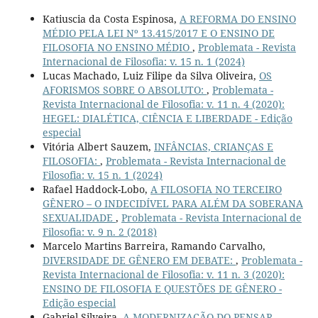
Katiuscia da Costa Espinosa,
A REFORMA DO ENSINO
MÉDIO PELA LEI Nº 13.415/2017 E O ENSINO DE
FILOSOFIA NO ENSINO MÉDIO
,
Problemata - Revista
Internacional de Filosofia: v. 15 n. 1 (2024)
Lucas Machado, Luiz Filipe da Silva Oliveira,
OS
AFORISMOS SOBRE O ABSOLUTO:
,
Problemata -
Revista Internacional de Filosofia: v. 11 n. 4 (2020):
HEGEL: DIALÉTICA, CIÊNCIA E LIBERDADE - Edição
especial
Vitória Albert Sauzem,
INFÂNCIAS, CRIANÇAS E
FILOSOFIA:
,
Problemata - Revista Internacional de
Filosofia: v. 15 n. 1 (2024)
Rafael Haddock-Lobo,
A FILOSOFIA NO TERCEIRO
GÊNERO – O INDECIDÍVEL PARA ALÉM DA SOBERANA
SEXUALIDADE
,
Problemata - Revista Internacional de
Filosofia: v. 9 n. 2 (2018)
Marcelo Martins Barreira, Ramando Carvalho,
DIVERSIDADE DE GÊNERO EM DEBATE:
,
Problemata -
Revista Internacional de Filosofia: v. 11 n. 3 (2020):
ENSINO DE FILOSOFIA E QUESTÕES DE GÊNERO -
Edição especial
Gabriel Silveira,
A MODERNIZAÇÃO DO PENSAR