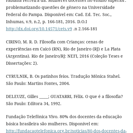
Fabiana Ferreira da. Mulheres docentes no ensino superior:
problematizando questões de gênero na Universidade
Federal do Pampa. Disponível em: Cad. Ed. Tec. Soc.,
Inhumas, v.9, n.2, p. 166-181, 2016. D.O.I
http://dx.doi.org/10.14571/cets.v9
.n 2.166-181
CIRINO, M. R. D. Filosofia com Crianças: cenas de
experiências em Caicó (RN), Rio de Janeiro (RJ) e La Plata
(Argentina). Rio de Janeiro/RJ: NEFI, 2016 (Coleção Teses e
Dissertações: 2).
CYRULNIK, B. Os patinhos feios. Tradução Mônica Stahel.
São Paulo: Martins Fontes, 2004.
DELEUZE, Gilles _____; GUATARRI, Félix. O que é a filosofia?
São Paulo: Editora 34, 1992.
Fundação Telefônica Vivo. 80% dos docentes da educação
básica brasileira são mulheres. Disponível em:
http://fundacaotelefonica.org.br/noticias/80-dos-docentes-da-