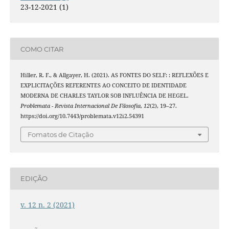
23-12-2021 (1)
COMO CITAR
Hiller, R. F., & Allgayer, H. (2021). AS FONTES DO SELF: : REFLEXÕES E
EXPLICITAÇÕES REFERENTES AO CONCEITO DE IDENTIDADE
MODERNA DE CHARLES TAYLOR SOB INFLUÊNCIA DE HEGEL.
Problemata - Revista Internacional De Filosofia
,
12
(2), 19–27.
https://doi.org/10.7443/problemata.v12i2.54391
Fomatos de Citação
EDIÇÃO
v. 12 n. 2 (2021)