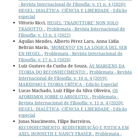
- Revista Internacional de Filosofia: v. 11 n. 4 (2020):
HEGEL: DIALÉTICA, CIÊNCIA E LIBERDADE - Edição
especial
Vittorio Ricci,
HEGEL ‘TRADUTTORE’ NON SOLO
TRADOTTO:
,
Problemata - Revista Internacional de
Filosofia: v. 13 n. 1 (2022)
Áquilas Mendes, Alberto Pérez Lara, Anna Lidia
Beltrán Marín,
‘MOMENTO’ EN LA LÓGICA DEL SER
EN HEGEL
,
Problemata - Revista Internacional de
Filosofia: v. 17 n. 1 (2026)
Luiz Gustavo da Cunha de Souza,
ÀS MARGENS DA
TEORIA DO RECONHECIMENTO:
,
Problemata - Revista
Internacional de Filosofia: v. 10 n. 4 (2019):
MARXISMO E TEORIA CRÍTICA - Edição Especial
Lucas Machado, Luiz Filipe da Silva Oliveira,
OS
AFORISMOS SOBRE O ABSOLUTO:
,
Problemata -
Revista Internacional de Filosofia: v. 11 n. 4 (2020):
HEGEL: DIALÉTICA, CIÊNCIA E LIBERDADE - Edição
especial
Jonas Nascimento, Filipe Barreiros,
RECONHECIMENTO, REDISTRIBUIÇÃO E JUSTIÇA EM
AXEL HONNETH E NANCY FRASER
,
Problemata -