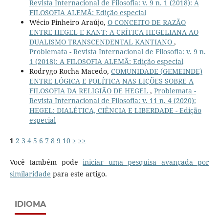
Revista Internacional de Filosofia: v. 9 n. 1 (2018): A
FILOSOFIA ALEMÃ: Edição especial
Wécio Pinheiro Araújo,
O CONCEITO DE RAZÃO
ENTRE HEGEL E KANT: A CRÍTICA HEGELIANA AO
DUALISMO TRANSCENDENTAL KANTIANO
,
Problemata - Revista Internacional de Filosofia: v. 9 n.
1 (2018): A FILOSOFIA ALEMÃ: Edição especial
Rodrygo Rocha Macedo,
COMUNIDADE (GEMEINDE)
ENTRE LÓGICA E POLÍTICA NAS LIÇÕES SOBRE A
FILOSOFIA DA RELIGIÃO DE HEGEL
,
Problemata -
Revista Internacional de Filosofia: v. 11 n. 4 (2020):
HEGEL: DIALÉTICA, CIÊNCIA E LIBERDADE - Edição
especial
1
2
3
4
5
6
7
8
9
10
>
>>
Você também pode
iniciar uma pesquisa avançada por
similaridade
para este artigo.
IDIOMA