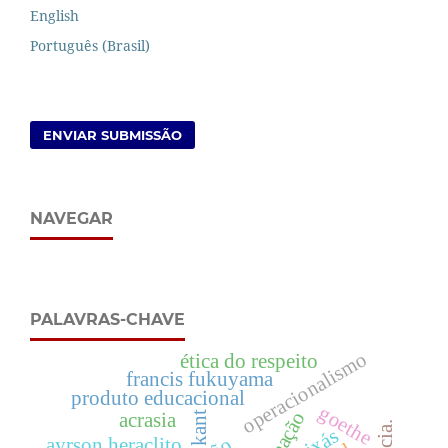
English
Português (Brasil)
ENVIAR SUBMISSÃO
NAVEGAR
PALAVRAS-CHAVE
operacionalismo
ética do respeito
francis fukuyama
produto educacional
goethe
formação
kant
acrasia
orixás
ayrson heraclito