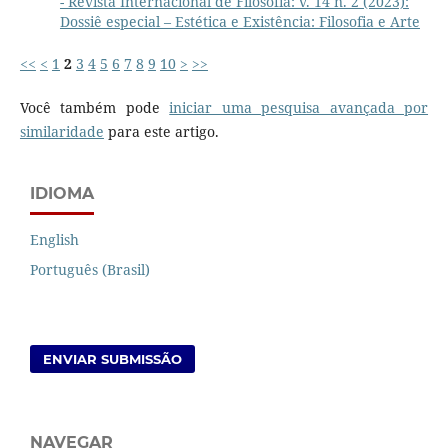
- Revista Internacional de Filosofia: v. 14 n. 2 (2023):
Dossiê especial – Estética e Existência: Filosofia e Arte
<<
<
1
2
3
4
5
6
7
8
9
10
>
>>
Você também pode
iniciar uma pesquisa avançada por
similaridade
para este artigo.
IDIOMA
English
Português (Brasil)
ENVIAR SUBMISSÃO
NAVEGAR