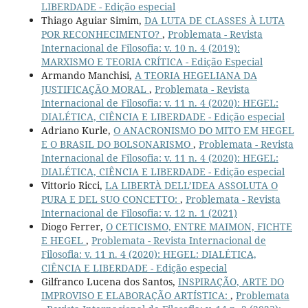
LIBERDADE - Edição especial
Thiago Aguiar Simim,
DA LUTA DE CLASSES À LUTA
POR RECONHECIMENTO?
,
Problemata - Revista
Internacional de Filosofia: v. 10 n. 4 (2019):
MARXISMO E TEORIA CRÍTICA - Edição Especial
Armando Manchisi,
A TEORIA HEGELIANA DA
JUSTIFICAÇÃO MORAL
,
Problemata - Revista
Internacional de Filosofia: v. 11 n. 4 (2020): HEGEL:
DIALÉTICA, CIÊNCIA E LIBERDADE - Edição especial
Adriano Kurle,
O ANACRONISMO DO MITO EM HEGEL
E O BRASIL DO BOLSONARISMO
,
Problemata - Revista
Internacional de Filosofia: v. 11 n. 4 (2020): HEGEL:
DIALÉTICA, CIÊNCIA E LIBERDADE - Edição especial
Vittorio Ricci,
LA LIBERTÀ DELL’IDEA ASSOLUTA O
PURA E DEL SUO CONCETTO:
,
Problemata - Revista
Internacional de Filosofia: v. 12 n. 1 (2021)
Diogo Ferrer,
O CETICISMO, ENTRE MAIMON, FICHTE
E HEGEL
,
Problemata - Revista Internacional de
Filosofia: v. 11 n. 4 (2020): HEGEL: DIALÉTICA,
CIÊNCIA E LIBERDADE - Edição especial
Gilfranco Lucena dos Santos,
INSPIRAÇÃO, ARTE DO
IMPROVISO E ELABORAÇÃO ARTÍSTICA:
,
Problemata