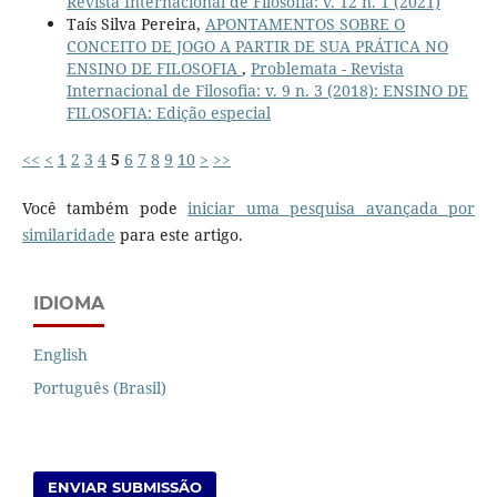
Revista Internacional de Filosofia: v. 12 n. 1 (2021)
Taís Silva Pereira,
APONTAMENTOS SOBRE O
CONCEITO DE JOGO A PARTIR DE SUA PRÁTICA NO
ENSINO DE FILOSOFIA
,
Problemata - Revista
Internacional de Filosofia: v. 9 n. 3 (2018): ENSINO DE
FILOSOFIA: Edição especial
<<
<
1
2
3
4
5
6
7
8
9
10
>
>>
Você também pode
iniciar uma pesquisa avançada por
similaridade
para este artigo.
IDIOMA
English
Português (Brasil)
ENVIAR SUBMISSÃO