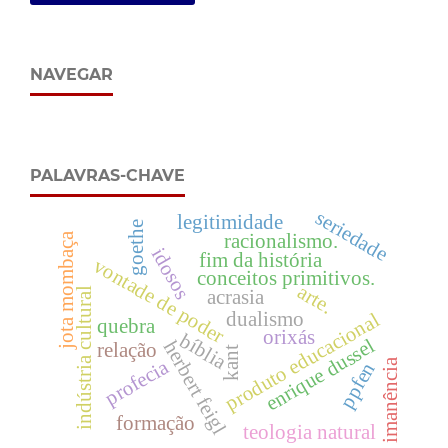
NAVEGAR
PALAVRAS-CHAVE
seriedade
legitimidade
goethe
jota mombaça
racionalismo.
idosos
fim da história
vontade de poder
conceitos primitivos.
arte.
indústria cultural
acrasia
dualismo
produto educacional
quebra
orixás
bíblia
enrique dussel
herbert feigl
relação
kant
profecia
imanência
ppfen
formação
teologia natural