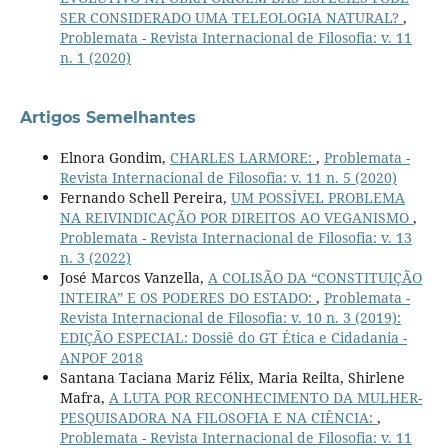
SER CONSIDERADO UMA TELEOLOGIA NATURAL?
,
Problemata - Revista Internacional de Filosofia: v. 11
n. 1 (2020)
Artigos Semelhantes
Elnora Gondim,
CHARLES LARMORE:
,
Problemata -
Revista Internacional de Filosofia: v. 11 n. 5 (2020)
Fernando Schell Pereira,
UM POSSÍVEL PROBLEMA
NA REIVINDICAÇÃO POR DIREITOS AO VEGANISMO
,
Problemata - Revista Internacional de Filosofia: v. 13
n. 3 (2022)
José Marcos Vanzella,
A COLISÃO DA “CONSTITUIÇÃO
INTEIRA” E OS PODERES DO ESTADO:
,
Problemata -
Revista Internacional de Filosofia: v. 10 n. 3 (2019):
EDIÇÃO ESPECIAL: Dossiê do GT Ética e Cidadania -
ANPOF 2018
Santana Taciana Mariz Félix, Maria Reilta, Shirlene
Mafra,
A LUTA POR RECONHECIMENTO DA MULHER-
PESQUISADORA NA FILOSOFIA E NA CIÊNCIA:
,
Problemata - Revista Internacional de Filosofia: v. 11