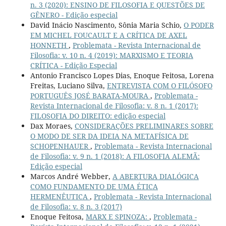
n. 3 (2020): ENSINO DE FILOSOFIA E QUESTÕES DE
GÊNERO - Edição especial
David Inácio Nascimento, Sônia Maria Schio,
O PODER
EM MICHEL FOUCAULT E A CRÍTICA DE AXEL
HONNETH
,
Problemata - Revista Internacional de
Filosofia: v. 10 n. 4 (2019): MARXISMO E TEORIA
CRÍTICA - Edição Especial
Antonio Francisco Lopes Dias, Enoque Feitosa, Lorena
Freitas, Luciano Silva,
ENTREVISTA COM O FILÓSOFO
PORTUGUÊS JOSÉ BARATA-MOURA
,
Problemata -
Revista Internacional de Filosofia: v. 8 n. 1 (2017):
FILOSOFIA DO DIREITO: edição especial
Dax Moraes,
CONSIDERAÇÕES PRELIMINARES SOBRE
O MODO DE SER DA IDEIA NA METAFÍSICA DE
SCHOPENHAUER
,
Problemata - Revista Internacional
de Filosofia: v. 9 n. 1 (2018): A FILOSOFIA ALEMÃ:
Edição especial
Marcos André Webber,
A ABERTURA DIALÓGICA
COMO FUNDAMENTO DE UMA ÉTICA
HERMENÊUTICA
,
Problemata - Revista Internacional
de Filosofia: v. 8 n. 3 (2017)
Enoque Feitosa,
MARX E SPINOZA:
,
Problemata -