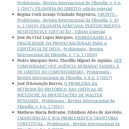
Problemata - Revista Internacional de Filosofia: v. 8 n.
1 (2017): FILOSOFIA DO DIREITO: edição especial
Regina Coeli Araújo Trindade Negreiros,
UBUNTU:
,
Problemata - Revista Internacional de Filosofia: v. 10
n. 2 (2019): FILOSOFIA AFRICANA: PERTENCIMENTO,
RESISTÊNCIA E EDUCAÇÃO – Edição Especial
Jose da Cruz Lopes Marques,
KIERKEGAARD E A
FRAGILIDADE DA PROVAS RACIONAIS PARA A
EXISTÊNCIA DE DEUS
,
Problemata - Revista
Internacional de Filosofia: v. 7 n. 1 (2016)
Pedro Marques Neto, Theófilo Miguel de Aquino,
QUE
COMUNIDADE? QUE AGÊNCIA HUMANA? SANDEL E
OS LIMITES DO COMUNITARISMO
,
Problemata -
Revista Internacional de Filosofia: v. 8 n. 3 (2017)
José D'Assunção Barros,
O PROBLEMA DA
RETRODIÇÃO HISTÓRICA: DAS CRÍTICAS DE
NIETZSCHE ÀS INQUIETAÇÕES DE WALTER
BENJAMIN
,
Problemata - Revista Internacional de
Filosofia: v. 6 n. 2 (2015)
Matheus Maria Beltrame, Edmilson Alves de Azevêdo,
EMANCIPAÇÃO E SUA PROBLEMÁTICA TRAJETÓRIA
CONCEITUAL
,
Problemata - Revista Internacional de