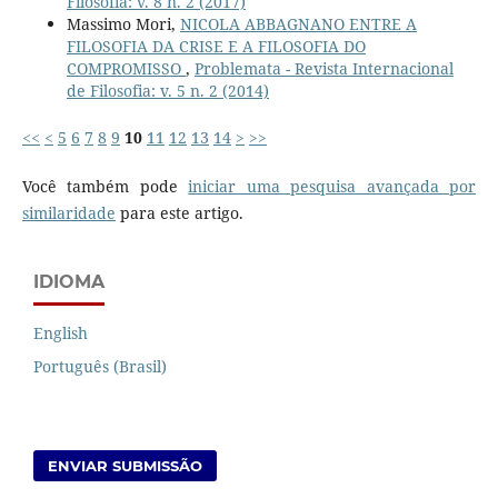
Filosofia: v. 8 n. 2 (2017)
Massimo Mori,
NICOLA ABBAGNANO ENTRE A
FILOSOFIA DA CRISE E A FILOSOFIA DO
COMPROMISSO
,
Problemata - Revista Internacional
de Filosofia: v. 5 n. 2 (2014)
<<
<
5
6
7
8
9
10
11
12
13
14
>
>>
Você também pode
iniciar uma pesquisa avançada por
similaridade
para este artigo.
IDIOMA
English
Português (Brasil)
ENVIAR SUBMISSÃO