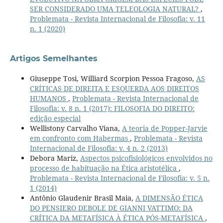
SER CONSIDERADO UMA TELEOLOGIA NATURAL?
,
Problemata - Revista Internacional de Filosofia: v. 11
n. 1 (2020)
Artigos Semelhantes
Giuseppe Tosi, Williard Scorpion Pessoa Fragoso,
AS
CRÍTICAS DE DIREITA E ESQUERDA AOS DIREITOS
HUMANOS
,
Problemata - Revista Internacional de
Filosofia: v. 8 n. 1 (2017): FILOSOFIA DO DIREITO:
edição especial
Wellistony Carvalho Viana,
A teoria de Popper-Jarvie
em confronto com Habermas
,
Problemata - Revista
Internacional de Filosofia: v. 4 n. 2 (2013)
Debora Mariz,
Aspectos psicofisiológicos envolvidos no
processo de habituação na Ética aristotélica
,
Problemata - Revista Internacional de Filosofia: v. 5 n.
1 (2014)
Antônio Glaudenir Brasil Maia,
A DIMENSÃO ÉTICA
DO PENSIERO DEBOLE DE GIANNI VATTIMO: DA
CRÍTICA DA METAFÍSICA À ÉTICA PÓS-METAFÍSICA
,