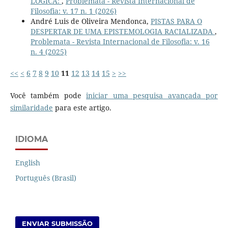
LÓGICA:
,
Problemata - Revista Internacional de
Filosofia: v. 17 n. 1 (2026)
André Luis de Oliveira Mendonca,
PISTAS PARA O
DESPERTAR DE UMA EPISTEMOLOGIA RACIALIZADA
,
Problemata - Revista Internacional de Filosofia: v. 16
n. 4 (2025)
<<
<
6
7
8
9
10
11
12
13
14
15
>
>>
Você também pode
iniciar uma pesquisa avançada por
similaridade
para este artigo.
IDIOMA
English
Português (Brasil)
ENVIAR SUBMISSÃO