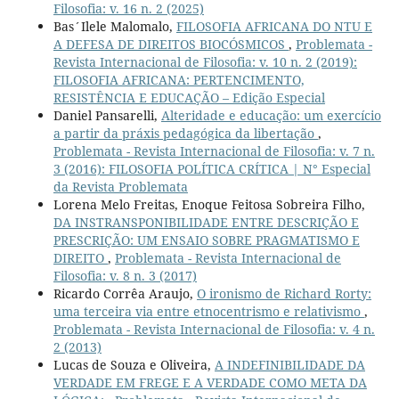
Filosofia: v. 16 n. 2 (2025)
Bas´Ilele Malomalo,
FILOSOFIA AFRICANA DO NTU E
A DEFESA DE DIREITOS BIOCÓSMICOS
,
Problemata -
Revista Internacional de Filosofia: v. 10 n. 2 (2019):
FILOSOFIA AFRICANA: PERTENCIMENTO,
RESISTÊNCIA E EDUCAÇÃO – Edição Especial
Daniel Pansarelli,
Alteridade e educação: um exercício
a partir da práxis pedagógica da libertação
,
Problemata - Revista Internacional de Filosofia: v. 7 n.
3 (2016): FILOSOFIA POLÍTICA CRÍTICA | N° Especial
da Revista Problemata
Lorena Melo Freitas, Enoque Feitosa Sobreira Filho,
DA INSTRANSPONIBILIDADE ENTRE DESCRIÇÃO E
PRESCRIÇÃO: UM ENSAIO SOBRE PRAGMATISMO E
DIREITO
,
Problemata - Revista Internacional de
Filosofia: v. 8 n. 3 (2017)
Ricardo Corrêa Araujo,
O ironismo de Richard Rorty:
uma terceira via entre etnocentrismo e relativismo
,
Problemata - Revista Internacional de Filosofia: v. 4 n.
2 (2013)
Lucas de Souza e Oliveira,
A INDEFINIBILIDADE DA
VERDADE EM FREGE E A VERDADE COMO META DA