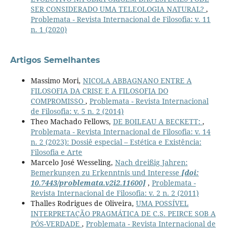
SER CONSIDERADO UMA TELEOLOGIA NATURAL?
,
Problemata - Revista Internacional de Filosofia: v. 11
n. 1 (2020)
Artigos Semelhantes
Massimo Mori,
NICOLA ABBAGNANO ENTRE A
FILOSOFIA DA CRISE E A FILOSOFIA DO
COMPROMISSO
,
Problemata - Revista Internacional
de Filosofia: v. 5 n. 2 (2014)
Theo Machado Fellows,
DE BOILEAU A BECKETT:
,
Problemata - Revista Internacional de Filosofia: v. 14
n. 2 (2023): Dossiê especial – Estética e Existência:
Filosofia e Arte
Marcelo José Wesseling,
Nach dreißig Jahren:
Bemerkungen zu Erkenntnis und Interesse
[doi:
10.7443/problemata.v2i2.11600]
,
Problemata -
Revista Internacional de Filosofia: v. 2 n. 2 (2011)
Thalles Rodrigues de Oliveira,
UMA POSSÍVEL
INTERPRETAÇÃO PRAGMÁTICA DE C.S. PEIRCE SOB A
PÓS-VERDADE
,
Problemata - Revista Internacional de