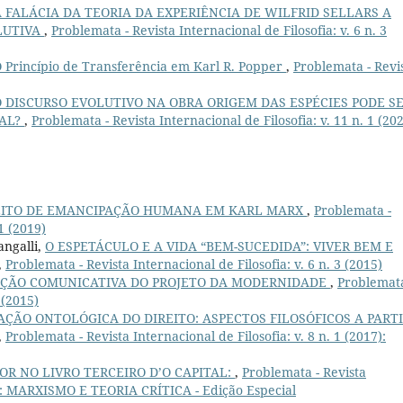
A FALÁCIA DA TEORIA DA EXPERIÊNCIA DE WILFRID SELLARS A
LUTIVA
,
Problemata - Revista Internacional de Filosofia: v. 6 n. 3
 Princípio de Transferência em Karl R. Popper
,
Problemata - Revi
O DISCURSO EVOLUTIVO NA OBRA ORIGEM DAS ESPÉCIES PODE S
RAL?
,
Problemata - Revista Internacional de Filosofia: v. 11 n. 1 (20
EITO DE EMANCIPAÇÃO HUMANA EM KARL MARX
,
Problemata -
 1 (2019)
angalli,
O ESPETÁCULO E A VIDA “BEM-SUCEDIDA”: VIVER BEM E
,
Problemata - Revista Internacional de Filosofia: v. 6 n. 3 (2015)
ÇÃO COMUNICATIVA DO PROJETO DA MODERNIDADE
,
Problemata
 (2015)
ÇÃO ONTOLÓGICA DO DIREITO: ASPECTOS FILOSÓFICOS A PART
,
Problemata - Revista Internacional de Filosofia: v. 8 n. 1 (2017):
LOR NO LIVRO TERCEIRO D’O CAPITAL:
,
Problemata - Revista
019): MARXISMO E TEORIA CRÍTICA - Edição Especial