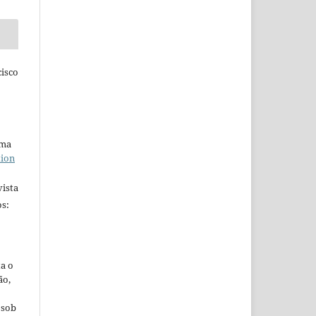
isco
uma
tion
ista
s:
ta o
ão,
 sob