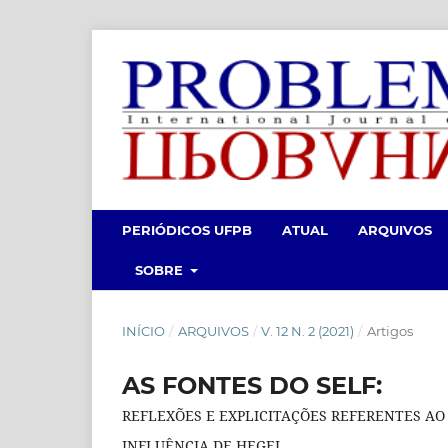
PERIÓDICOS UFPB
ATUAL
ARQUIVOS
SOBRE
INÍCIO
/
ARQUIVOS
/
V. 12 N. 2 (2021)
/
Artigos
AS FONTES DO SELF:
REFLEXÕES E EXPLICITAÇÕES REFERENTES A
INFLUÊNCIA DE HEGEL