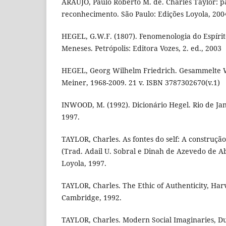
ARAUJO, Paulo Roberto M. de. Charles Taylor: p
reconhecimento. São Paulo: Edições Loyola, 200
HEGEL, G.W.F. (1807). Fenomenologia do Espíri
Meneses. Petrópolis: Editora Vozes, 2. ed., 2003
HEGEL, Georg Wilhelm Friedrich. Gesammelte 
Meiner, 1968-2009. 21 v. ISBN 3787302670(v.1)
INWOOD, M. (1992). Dicionário Hegel. Rio de Jan
1997.
TAYLOR, Charles. As fontes do self: A construç
(Trad. Adail U. Sobral e Dinah de Azevedo de Ab
Loyola, 1997.
TAYLOR, Charles. The Ethic of Authenticity, Har
Cambridge, 1992.
TAYLOR, Charles. Modern Social Imaginaries, Du