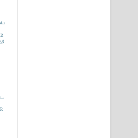
sta
ER
20)
 -
IR