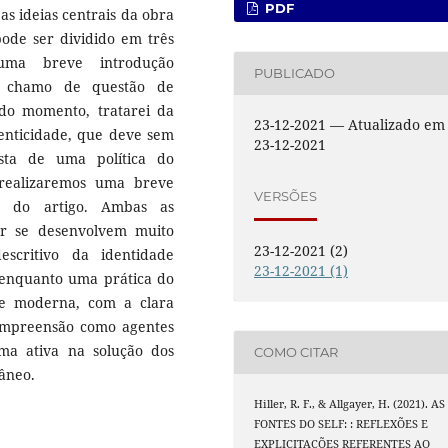
PDF
 as ideias centrais da obra
pode ser dividido em três
 uma breve introdução
PUBLICADO
e chamo de questão de
do momento, tratarei da
23-12-2021 — Atualizado em
tenticidade, que deve sem
23-12-2021
ta de uma política do
realizaremos uma breve
VERSÕES
go do artigo. Ambas as
or se desenvolvem muito
23-12-2021 (2)
critivo da identidade
23-12-2021 (1)
e enquanto uma prática do
de moderna, com a clara
compreensão como agentes
ma ativa na solução dos
COMO CITAR
âneo.
Hiller, R. F., & Allgayer, H. (2021). AS
FONTES DO SELF: : REFLEXÕES E
EXPLICITAÇÕES REFERENTES AO