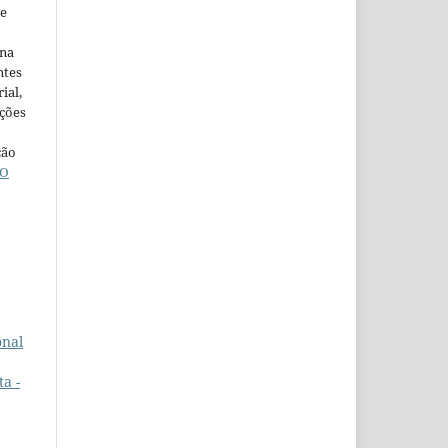
ne
ina
ntes
ial,
ações
ção
O
onal
a -