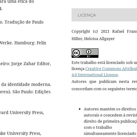
ara uma ética do
4.
LICENÇA
to. Tradução de Paulo
Copyright (c) 2021 Rafael Franc
Hiller, Heloisa Allgayer
Werke. Hamburg: Felix
Este trabalho está licenciado sob 
eiro: Jorge Zahar Editor,
licença
Creative Commons Attribu
4.0 International License
.
Autores que publicam nesta rev
ão da identidade moderna.
concordam com os seguintes termo
reu). São Paulo: Edições
Autores mantém os direitos
vard University Press,
autorais e concedem à revis
direito de primeira publicaç
com o trabalho
ke University Press,
simultaneamente licenciado