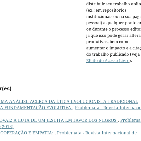
distribuir seu trabalho onli
(ex.: em repositórios
institucionais ou na sua pág
pessoal) a qualquer ponto a
ou durante o processo editor
já que isso pode gerar alter
produtivas, bem como
aumentar o impacto e a cita
do trabalho publicado (Veja
Efeito do Acesso Livre
).
r(es)
UMA ANÁLISE ACERCA DA ÉTICA EVOLUCIONISTA TRADICIONAL
RE A FUNDAMENTAÇÃO EVOLUTIVA
,
Problemata - Revista Internaci
VAL: A LUTA DE UM JESUÍTA EM FAVOR DOS NEGROS
,
Problemat
 (2015)
COOPERAÇÃO E EMPATIA:
,
Problemata - Revista Internacional de