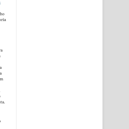
s
lho
oria
ra
s
a
a
em
m
e
ta.
o