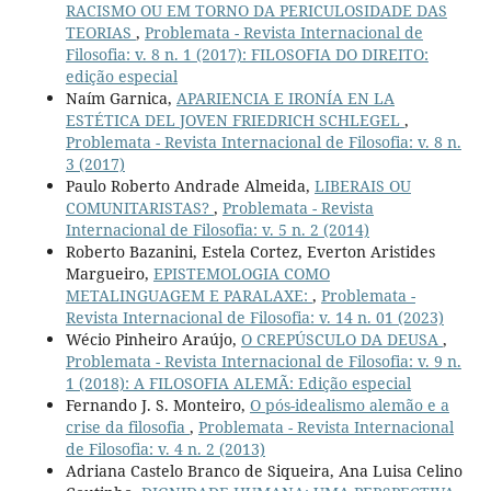
RACISMO OU EM TORNO DA PERICULOSIDADE DAS
TEORIAS
,
Problemata - Revista Internacional de
Filosofia: v. 8 n. 1 (2017): FILOSOFIA DO DIREITO:
edição especial
Naím Garnica,
APARIENCIA E IRONÍA EN LA
ESTÉTICA DEL JOVEN FRIEDRICH SCHLEGEL
,
Problemata - Revista Internacional de Filosofia: v. 8 n.
3 (2017)
Paulo Roberto Andrade Almeida,
LIBERAIS OU
COMUNITARISTAS?
,
Problemata - Revista
Internacional de Filosofia: v. 5 n. 2 (2014)
Roberto Bazanini, Estela Cortez, Everton Aristides
Margueiro,
EPISTEMOLOGIA COMO
METALINGUAGEM E PARALAXE:
,
Problemata -
Revista Internacional de Filosofia: v. 14 n. 01 (2023)
Wécio Pinheiro Araújo,
O CREPÚSCULO DA DEUSA
,
Problemata - Revista Internacional de Filosofia: v. 9 n.
1 (2018): A FILOSOFIA ALEMÃ: Edição especial
Fernando J. S. Monteiro,
O pós-idealismo alemão e a
crise da filosofia
,
Problemata - Revista Internacional
de Filosofia: v. 4 n. 2 (2013)
Adriana Castelo Branco de Siqueira, Ana Luisa Celino