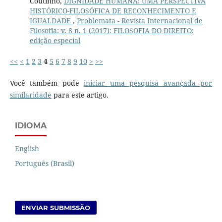
Coutinho,
DIGNIDADE HUMANA: UMA PERSPECTIVA
HISTÓRICO-FILOSÓFICA DE RECONHECIMENTO E
IGUALDADE
,
Problemata - Revista Internacional de
Filosofia: v. 8 n. 1 (2017): FILOSOFIA DO DIREITO:
edição especial
<<
<
1
2
3
4
5
6
7
8
9
10
>
>>
Você também pode
iniciar uma pesquisa avançada por
similaridade
para este artigo.
IDIOMA
English
Português (Brasil)
ENVIAR SUBMISSÃO