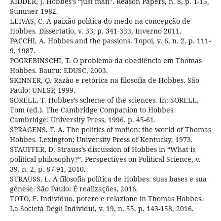
KIDDER, J. Hobbes’s “just man”. Reason Papers, n. 8, p. 1-15,
Summer 1982.
LEIVAS, C. A paixão política do medo na concepção de
Hobbes. Dissertatio, v. 33, p. 341-353, Inverno 2011.
PACCHI, A. Hobbes and the passions. Topoi, v. 6, n. 2, p. 111-
9, 1987.
POGREBINSCHI, T. O problema da obediência em Thomas
Hobbes. Bauru: EDUSC, 2003.
SKINNER, Q. Razão e retórica na filosofia de Hobbes. São
Paulo: UNESP, 1999.
SORELL, T. Hobbes’s scheme of the sciences. In: SORELL,
Tom (ed.). The Cambridge Companion to Hobbes.
Cambridge: University Press, 1996. p. 45-61.
SPRAGENS, T. A. The politics of motion: the world of Thomas
Hobbes. Lexington: University Press of Kentucky, 1973.
STAUFFER, D. Strauss’s discussion of Hobbes in “What is
political philosophy?”. Perspectives on Political Science, v.
39, n. 2, p. 87-91, 2010.
STRAUSS, L. A filosofia política de Hobbes: suas bases e sua
gênese. São Paulo: É realizações, 2016.
TOTO, F. Individuo, potere e relazione in Thomas Hobbes.
La Società Degli Individui, v. 19, n. 55, p. 143-158, 2016.