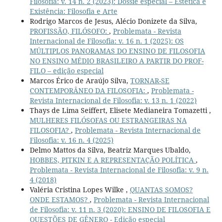
Filosofia: v. 14 n. 2 (2023): Dossiê especial – Estética e
Existência: Filosofia e Arte
Rodrigo Marcos de Jesus, Alécio Donizete da Silva,
PROFISSÃO, FILÓSOFO:
,
Problemata - Revista
Internacional de Filosofia: v. 16 n. 1 (2025): OS
MÚLTIPLOS PANORAMAS DO ENSINO DE FILOSOFIA
NO ENSINO MÉDIO BRASILEIRO A PARTIR DO PROF-
FILO – edição especial
Marcos Érico de Araújo Silva,
TORNAR-SE
CONTEMPORÂNEO DA FILOSOFIA:
,
Problemata -
Revista Internacional de Filosofia: v. 13 n. 1 (2022)
Thays de Lima Seiffert, Elisete Medianeira Tomazetti ,
MULHERES FILÓSOFAS OU ESTRANGEIRAS NA
FILOSOFIA?
,
Problemata - Revista Internacional de
Filosofia: v. 16 n. 4 (2025)
Delmo Mattos da Silva, Beatriz Marques Ubaldo,
HOBBES, PITKIN E A REPRESENTAÇÃO POLÍTICA
,
Problemata - Revista Internacional de Filosofia: v. 9 n.
4 (2018)
Valéria Cristina Lopes Wilke ,
QUANTAS SOMOS?
ONDE ESTAMOS?
,
Problemata - Revista Internacional
de Filosofia: v. 11 n. 3 (2020): ENSINO DE FILOSOFIA E
QUESTÕES DE GÊNERO - Edição especial