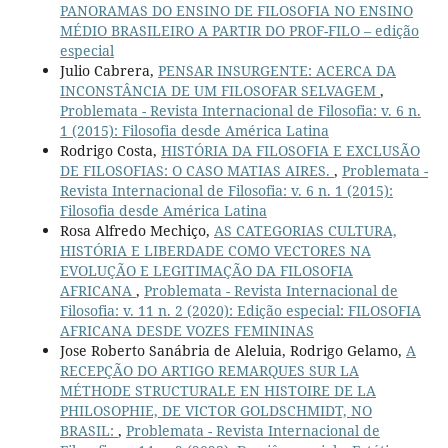
PANORAMAS DO ENSINO DE FILOSOFIA NO ENSINO
MÉDIO BRASILEIRO A PARTIR DO PROF-FILO – edição
especial
Julio Cabrera,
PENSAR INSURGENTE: ACERCA DA
INCONSTÂNCIA DE UM FILOSOFAR SELVAGEM
,
Problemata - Revista Internacional de Filosofia: v. 6 n.
1 (2015): Filosofia desde América Latina
Rodrigo Costa,
HISTÓRIA DA FILOSOFIA E EXCLUSÃO
DE FILOSOFIAS: O CASO MATIAS AIRES.
,
Problemata -
Revista Internacional de Filosofia: v. 6 n. 1 (2015):
Filosofia desde América Latina
Rosa Alfredo Mechiço,
AS CATEGORIAS CULTURA,
HISTÓRIA E LIBERDADE COMO VECTORES NA
EVOLUÇÃO E LEGITIMAÇÃO DA FILOSOFIA
AFRICANA
,
Problemata - Revista Internacional de
Filosofia: v. 11 n. 2 (2020): Edição especial: FILOSOFIA
AFRICANA DESDE VOZES FEMININAS
Jose Roberto Sanábria de Aleluia, Rodrigo Gelamo,
A
RECEPÇÃO DO ARTIGO REMARQUES SUR LA
MÉTHODE STRUCTURALE EN HISTOIRE DE LA
PHILOSOPHIE, DE VICTOR GOLDSCHMIDT, NO
BRASIL:
,
Problemata - Revista Internacional de