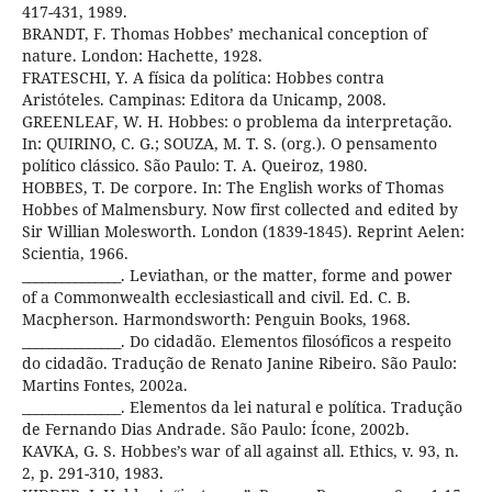
417-431, 1989.
BRANDT, F. Thomas Hobbes’ mechanical conception of
nature. London: Hachette, 1928.
FRATESCHI, Y. A física da política: Hobbes contra
Aristóteles. Campinas: Editora da Unicamp, 2008.
GREENLEAF, W. H. Hobbes: o problema da interpretação.
In: QUIRINO, C. G.; SOUZA, M. T. S. (org.). O pensamento
político clássico. São Paulo: T. A. Queiroz, 1980.
HOBBES, T. De corpore. In: The English works of Thomas
Hobbes of Malmensbury. Now first collected and edited by
Sir Willian Molesworth. London (1839-1845). Reprint Aelen:
Scientia, 1966.
_______________. Leviathan, or the matter, forme and power
of a Commonwealth ecclesiasticall and civil. Ed. C. B.
Macpherson. Harmondsworth: Penguin Books, 1968.
_______________. Do cidadão. Elementos filosóficos a respeito
do cidadão. Tradução de Renato Janine Ribeiro. São Paulo:
Martins Fontes, 2002a.
_______________. Elementos da lei natural e política. Tradução
de Fernando Dias Andrade. São Paulo: Ícone, 2002b.
KAVKA, G. S. Hobbes’s war of all against all. Ethics, v. 93, n.
2, p. 291-310, 1983.