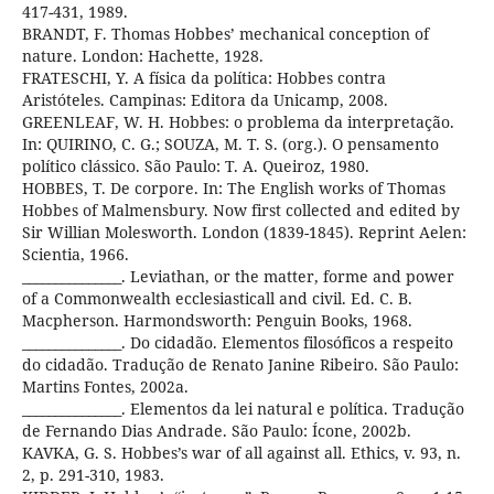
417-431, 1989.
BRANDT, F. Thomas Hobbes’ mechanical conception of
nature. London: Hachette, 1928.
FRATESCHI, Y. A física da política: Hobbes contra
Aristóteles. Campinas: Editora da Unicamp, 2008.
GREENLEAF, W. H. Hobbes: o problema da interpretação.
In: QUIRINO, C. G.; SOUZA, M. T. S. (org.). O pensamento
político clássico. São Paulo: T. A. Queiroz, 1980.
HOBBES, T. De corpore. In: The English works of Thomas
Hobbes of Malmensbury. Now first collected and edited by
Sir Willian Molesworth. London (1839-1845). Reprint Aelen:
Scientia, 1966.
_______________. Leviathan, or the matter, forme and power
of a Commonwealth ecclesiasticall and civil. Ed. C. B.
Macpherson. Harmondsworth: Penguin Books, 1968.
_______________. Do cidadão. Elementos filosóficos a respeito
do cidadão. Tradução de Renato Janine Ribeiro. São Paulo:
Martins Fontes, 2002a.
_______________. Elementos da lei natural e política. Tradução
de Fernando Dias Andrade. São Paulo: Ícone, 2002b.
KAVKA, G. S. Hobbes’s war of all against all. Ethics, v. 93, n.
2, p. 291-310, 1983.