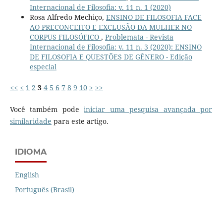
Internacional de Filosofia: v. 11 n. 1 (2020)
Rosa Alfredo Mechiço,
ENSINO DE FILOSOFIA FACE
AO PRECONCEITO E EXCLUSÃO DA MULHER NO
CORPUS FILOSÓFICO
,
Problemata - Revista
Internacional de Filosofia: v. 11 n. 3 (2020): ENSINO
DE FILOSOFIA E QUESTÕES DE GÊNERO - Edição
especial
<<
<
1
2
3
4
5
6
7
8
9
10
>
>>
Você também pode
iniciar uma pesquisa avançada por
similaridade
para este artigo.
IDIOMA
English
Português (Brasil)