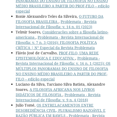
PANORAMAS DO ENSINO DE FILOSOFIA NO ENSINO
MÉDIO BRASILEIRO A PARTIR DO PROF-FILO – edição
especial
Ronie Alexsandro Teles da Silveira,
O FUTURO DA
FILOSOFIA BRASILEIRA
,
Problemata - Revista
Internacional de Filosofia: v. 14 n. 01 (2023)
Telmir Soares,
Considerações sobre a filosofia latino-
americana
,
Problemata - Revista Internacional de
Filosofia: v. 7 n. 3 (2016): FILOSOFIA POLÍTICA
CRÍTICA | N° Especial da Revista Problemata
Flávio José de Carvalho,
PROF-FILO, UMA REDE
EPISTEMOLÓGICA E EDUCATIVA:
,
Problemata -
Revista Internacional de Filosofia: v. 16 n. 1 (2025): OS
MÚLTIPLOS PANORAMAS DO ENSINO DE FILOSOFIA
NO ENSINO MÉDIO BRASILEIRO A PARTIR DO PROF-
FILO – edição especial
Luciano da Silva, Tarciano Silva Batista, Alexandre
Soares,
A FILOSOFIA AFRICANA NOS LIVROS
DIDÁTICOS DE FILOSOFIA
,
Problemata - Revista
Internacional de Filosofia: v. 9 n. 4 (2018)
Julio Tomé,
OS ENTRELAÇAMENTOS ENTRE
DESOBEDIÊNCIA CIVIL, PLURALISMO RAZOÁVEL E
RAZÃO PÚBLICA EM RAWLS
,
Problemata - Revista