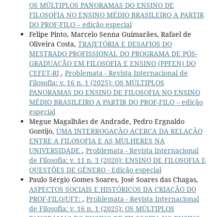
OS MÚLTIPLOS PANORAMAS DO ENSINO DE
FILOSOFIA NO ENSINO MÉDIO BRASILEIRO A PARTIR
DO PROF-FILO – edição especial
Felipe Pinto, Marcelo Senna Guimarães, Rafael de
Oliveira Costa,
TRAJETÓRIA E DESAFIOS DO
MESTRADO PROFISSIONAL DO PROGRAMA DE PÓS-
GRADUAÇÃO EM FILOSOFIA E ENSINO (PPFEN) DO
CEFET-RJ
,
Problemata - Revista Internacional de
Filosofia: v. 16 n. 1 (2025): OS MÚLTIPLOS
PANORAMAS DO ENSINO DE FILOSOFIA NO ENSINO
MÉDIO BRASILEIRO A PARTIR DO PROF-FILO – edição
especial
Megue Magalhães de Andrade, Pedro Ergnaldo
Gontijo,
UMA INTERROGAÇÃO ACERCA DA RELAÇÃO
ENTRE A FILOSOFIA E AS MULHERES NA
UNIVERSIDADE
,
Problemata - Revista Internacional
de Filosofia: v. 11 n. 3 (2020): ENSINO DE FILOSOFIA E
QUESTÕES DE GÊNERO - Edição especial
Paulo Sérgio Gomes Soares, José Soares das Chagas,
ASPECTOS SOCIAIS E HISTÓRICOS DA CRIAÇÃO DO
PROF-FILO/UFT:
,
Problemata - Revista Internacional
de Filosofia: v. 16 n. 1 (2025): OS MÚLTIPLOS