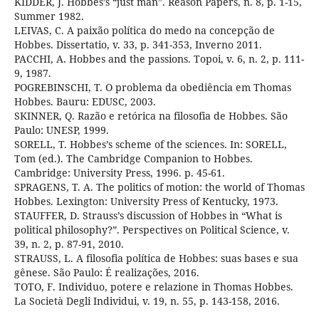
KIDDER, J. Hobbes’s “just man”. Reason Papers, n. 8, p. 1-15,
Summer 1982.
LEIVAS, C. A paixão política do medo na concepção de
Hobbes. Dissertatio, v. 33, p. 341-353, Inverno 2011.
PACCHI, A. Hobbes and the passions. Topoi, v. 6, n. 2, p. 111-
9, 1987.
POGREBINSCHI, T. O problema da obediência em Thomas
Hobbes. Bauru: EDUSC, 2003.
SKINNER, Q. Razão e retórica na filosofia de Hobbes. São
Paulo: UNESP, 1999.
SORELL, T. Hobbes’s scheme of the sciences. In: SORELL,
Tom (ed.). The Cambridge Companion to Hobbes.
Cambridge: University Press, 1996. p. 45-61.
SPRAGENS, T. A. The politics of motion: the world of Thomas
Hobbes. Lexington: University Press of Kentucky, 1973.
STAUFFER, D. Strauss’s discussion of Hobbes in “What is
political philosophy?”. Perspectives on Political Science, v.
39, n. 2, p. 87-91, 2010.
STRAUSS, L. A filosofia política de Hobbes: suas bases e sua
gênese. São Paulo: É realizações, 2016.
TOTO, F. Individuo, potere e relazione in Thomas Hobbes.
La Società Degli Individui, v. 19, n. 55, p. 143-158, 2016.