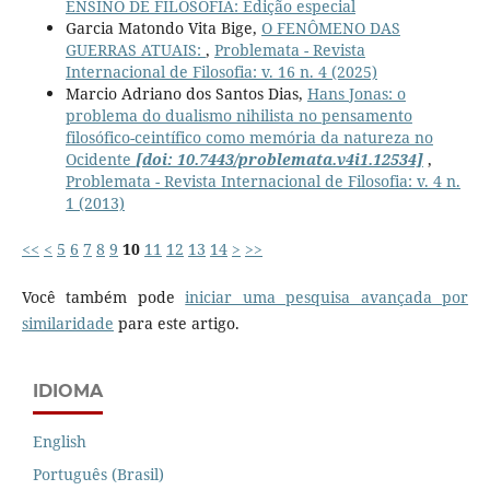
ENSINO DE FILOSOFIA: Edição especial
Garcia Matondo Vita Bige,
O FENÔMENO DAS
GUERRAS ATUAIS:
,
Problemata - Revista
Internacional de Filosofia: v. 16 n. 4 (2025)
Marcio Adriano dos Santos Dias,
Hans Jonas: o
problema do dualismo nihilista no pensamento
filosófico-ceintífico como memória da natureza no
Ocidente
[doi: 10.7443/problemata.v4i1.12534]
,
Problemata - Revista Internacional de Filosofia: v. 4 n.
1 (2013)
<<
<
5
6
7
8
9
10
11
12
13
14
>
>>
Você também pode
iniciar uma pesquisa avançada por
similaridade
para este artigo.
IDIOMA
English
Português (Brasil)