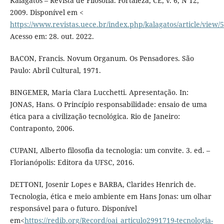
Kalagatos – Revista de Filosofia. Fortaleza, CE, v. 6, N 12,
2009. Disponível em <
https://www.revistas.uece.br/index.php/kalagatos/article/view/
Acesso em: 28. out. 2022.
BACON, Francis. Novum Organum. Os Pensadores. São
Paulo: Abril Cultural, 1971.
BINGEMER, Maria Clara Lucchetti. Apresentação. In:
JONAS, Hans. O Princípio responsabilidade: ensaio de uma
ética para a civilização tecnológica. Rio de Janeiro:
Contraponto, 2006.
CUPANI, Alberto filosofia da tecnologia: um convite. 3. ed. –
Florianópolis: Editora da UFSC, 2016.
DETTONI, Josenir Lopes e BARBA, Clarides Henrich de.
Tecnologia, ética e meio ambiente em Hans Jonas: um olhar
responsável para o futuro. Disponível
em<
https://redib.org/Record/oai_articulo2991719-tecnologia-