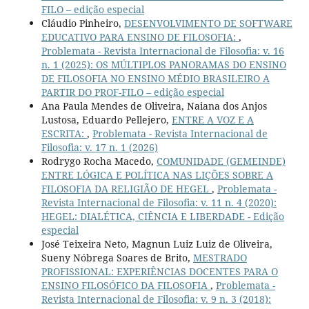
FILO – edição especial
Cláudio Pinheiro,
DESENVOLVIMENTO DE SOFTWARE
EDUCATIVO PARA ENSINO DE FILOSOFIA:
,
Problemata - Revista Internacional de Filosofia: v. 16
n. 1 (2025): OS MÚLTIPLOS PANORAMAS DO ENSINO
DE FILOSOFIA NO ENSINO MÉDIO BRASILEIRO A
PARTIR DO PROF-FILO – edição especial
Ana Paula Mendes de Oliveira, Naiana dos Anjos
Lustosa, Eduardo Pellejero,
ENTRE A VOZ E A
ESCRITA:
,
Problemata - Revista Internacional de
Filosofia: v. 17 n. 1 (2026)
Rodrygo Rocha Macedo,
COMUNIDADE (GEMEINDE)
ENTRE LÓGICA E POLÍTICA NAS LIÇÕES SOBRE A
FILOSOFIA DA RELIGIÃO DE HEGEL
,
Problemata -
Revista Internacional de Filosofia: v. 11 n. 4 (2020):
HEGEL: DIALÉTICA, CIÊNCIA E LIBERDADE - Edição
especial
José Teixeira Neto, Magnun Luiz Luiz de Oliveira,
Sueny Nóbrega Soares de Brito,
MESTRADO
PROFISSIONAL: EXPERIÊNCIAS DOCENTES PARA O
ENSINO FILOSÓFICO DA FILOSOFIA
,
Problemata -
Revista Internacional de Filosofia: v. 9 n. 3 (2018):