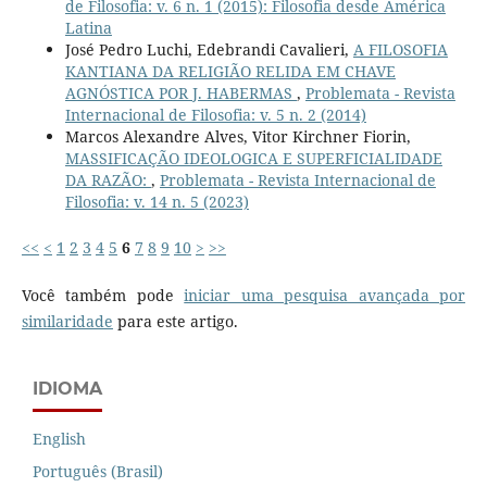
de Filosofia: v. 6 n. 1 (2015): Filosofia desde América
Latina
José Pedro Luchi, Edebrandi Cavalieri,
A FILOSOFIA
KANTIANA DA RELIGIÃO RELIDA EM CHAVE
AGNÓSTICA POR J. HABERMAS
,
Problemata - Revista
Internacional de Filosofia: v. 5 n. 2 (2014)
Marcos Alexandre Alves, Vitor Kirchner Fiorin,
MASSIFICAÇÃO IDEOLOGICA E SUPERFICIALIDADE
DA RAZÃO:
,
Problemata - Revista Internacional de
Filosofia: v. 14 n. 5 (2023)
<<
<
1
2
3
4
5
6
7
8
9
10
>
>>
Você também pode
iniciar uma pesquisa avançada por
similaridade
para este artigo.
IDIOMA
English
Português (Brasil)