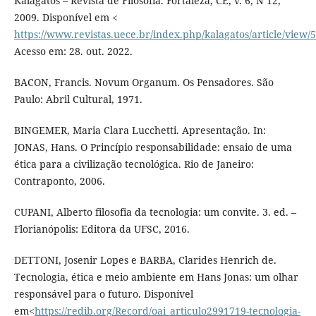
Kalagatos – Revista de Filosofia. Fortaleza, CE, v. 6, N 12,
2009. Disponível em <
https://www.revistas.uece.br/index.php/kalagatos/article/view/
Acesso em: 28. out. 2022.
BACON, Francis. Novum Organum. Os Pensadores. São
Paulo: Abril Cultural, 1971.
BINGEMER, Maria Clara Lucchetti. Apresentação. In:
JONAS, Hans. O Princípio responsabilidade: ensaio de uma
ética para a civilização tecnológica. Rio de Janeiro:
Contraponto, 2006.
CUPANI, Alberto filosofia da tecnologia: um convite. 3. ed. –
Florianópolis: Editora da UFSC, 2016.
DETTONI, Josenir Lopes e BARBA, Clarides Henrich de.
Tecnologia, ética e meio ambiente em Hans Jonas: um olhar
responsável para o futuro. Disponível
em<
https://redib.org/Record/oai_articulo2991719-tecnologia-