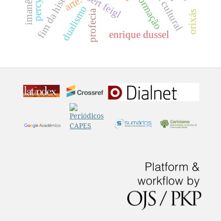
fim da história
imanência
herbert feigl
formação
arte.
dualismo
profecia
orixás
enrique dussel