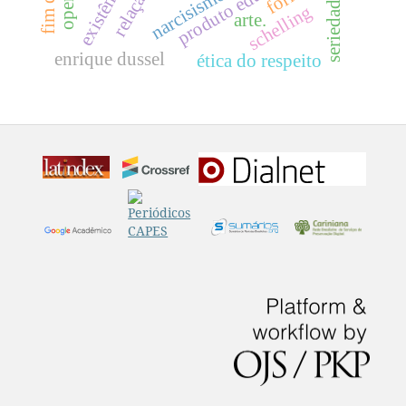
produto educacional
existência.
relação
narcisismo
seriedade
schelling
arte.
enrique dussel
ética do respeito