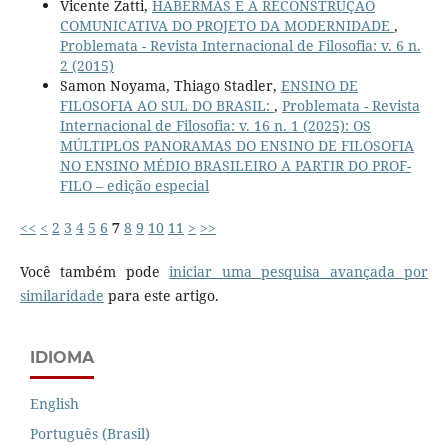
Vicente Zatti,
HABERMAS E A RECONSTRUÇÃO
COMUNICATIVA DO PROJETO DA MODERNIDADE
,
Problemata - Revista Internacional de Filosofia: v. 6 n.
2 (2015)
Samon Noyama, Thiago Stadler,
ENSINO DE
FILOSOFIA AO SUL DO BRASIL:
,
Problemata - Revista
Internacional de Filosofia: v. 16 n. 1 (2025): OS
MÚLTIPLOS PANORAMAS DO ENSINO DE FILOSOFIA
NO ENSINO MÉDIO BRASILEIRO A PARTIR DO PROF-
FILO – edição especial
<<
<
2
3
4
5
6
7
8
9
10
11
>
>>
Você também pode
iniciar uma pesquisa avançada por
similaridade
para este artigo.
IDIOMA
English
Português (Brasil)