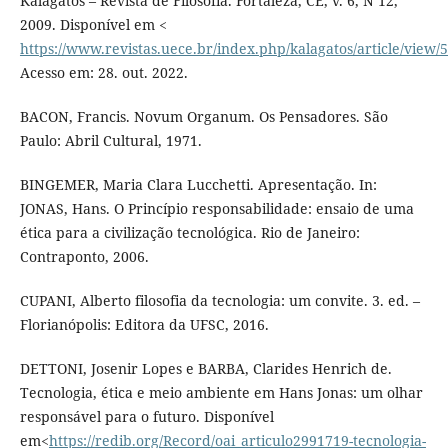
Kalagatos – Revista de Filosofia. Fortaleza, CE, v. 6, N 12,
2009. Disponível em <
https://www.revistas.uece.br/index.php/kalagatos/article/view/
Acesso em: 28. out. 2022.
BACON, Francis. Novum Organum. Os Pensadores. São
Paulo: Abril Cultural, 1971.
BINGEMER, Maria Clara Lucchetti. Apresentação. In:
JONAS, Hans. O Princípio responsabilidade: ensaio de uma
ética para a civilização tecnológica. Rio de Janeiro:
Contraponto, 2006.
CUPANI, Alberto filosofia da tecnologia: um convite. 3. ed. –
Florianópolis: Editora da UFSC, 2016.
DETTONI, Josenir Lopes e BARBA, Clarides Henrich de.
Tecnologia, ética e meio ambiente em Hans Jonas: um olhar
responsável para o futuro. Disponível
em<
https://redib.org/Record/oai_articulo2991719-tecnologia-