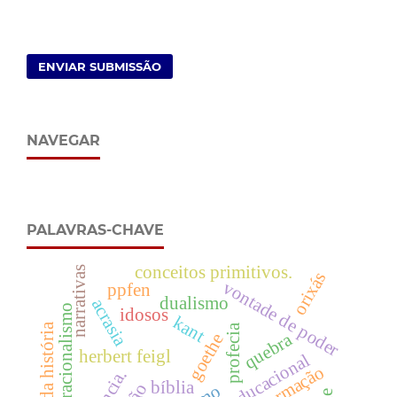
ENVIAR SUBMISSÃO
NAVEGAR
PALAVRAS-CHAVE
conceitos primitivos.
narrativas
orixás
vontade de poder
ppfen
dualismo
acrasia
operacionalismo
idosos
kant
fim da história
profecia
quebra
goethe
herbert feigl
formação
bíblia