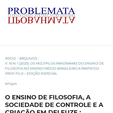
INÍCIO
/
ARQUIVOS
/
V. 16 N. 1 (2025): OS MÚLTIPLOS PANORAMAS DO ENSINO DE
FILOSOFIA NO ENSINO MÉDIO BRASILEIRO A PARTIR DO
PROF-FILO – EDIÇÃO ESPECIAL
/
Artigos
O ENSINO DE FILOSOFIA, A
SOCIEDADE DE CONTROLE E A
CRIAÇÃO EM DELEUZE :