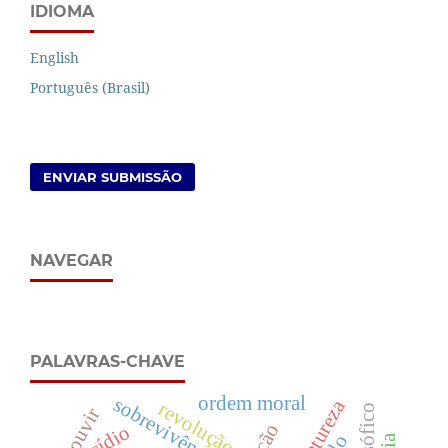
IDIOMA
English
Português (Brasil)
ENVIAR SUBMISSÃO
NAVEGAR
PALAVRAS-CHAVE
ordem moral
sobrevivência
revolução.
ouvir