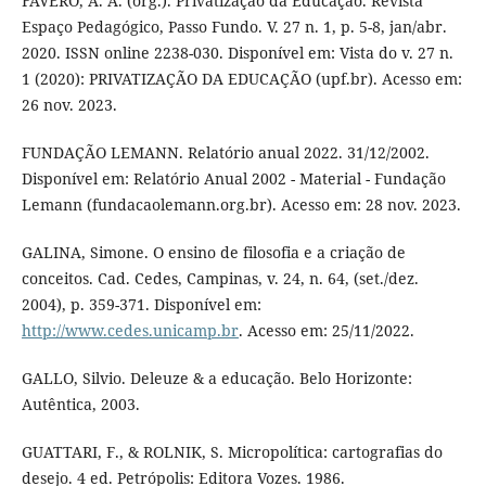
FÁVERO, A. A. (org.). Privatização da Educação. Revista
Espaço Pedagógico, Passo Fundo. V. 27 n. 1, p. 5-8, jan/abr.
2020. ISSN online 2238-030. Disponível em: Vista do v. 27 n.
1 (2020): PRIVATIZAÇÃO DA EDUCAÇÃO (upf.br). Acesso em:
26 nov. 2023.
FUNDAÇÃO LEMANN. Relatório anual 2022. 31/12/2002.
Disponível em: Relatório Anual 2002 - Material - Fundação
Lemann (fundacaolemann.org.br). Acesso em: 28 nov. 2023.
GALINA, Simone. O ensino de filosofia e a criação de
conceitos. Cad. Cedes, Campinas, v. 24, n. 64, (set./dez.
2004), p. 359-371. Disponível em:
http://www.cedes.unicamp.br
. Acesso em: 25/11/2022.
GALLO, Silvio. Deleuze & a educação. Belo Horizonte:
Autêntica, 2003.
GUATTARI, F., & ROLNIK, S. Micropolítica: cartografias do
desejo. 4 ed. Petrópolis: Editora Vozes. 1986.