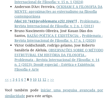
Internacional de Filosofia: v. 15 n. 1 (2024)
Anderson D'Arc Ferreira,
OCKHAM E A FILOSOFIA DA
MENTE: aproximações ao externalismo na filosofia
contemporânea
[doi:10.7443/problemata.v2i1.10447]
,
Problemata -
Revista Internacional de Filosofia: v. 2 n. 1 (2011)
Bruno Nascimento Oliveira, José Kauan Dias dos
Santos,
RAZÃO POÉTICA E EXISTÊNCIA:
,
Problemata -
Revista Internacional de Filosofia: v. 17 n. 1 (2026)
Victor Goldschmidt, rodrigo gelamo, Jose Roberto
Sanábria de Aleluia,
OBSERVAÇÕES SOBRE O MÉTODO
ESTRUTURAL EM HISTÓRIA DA FILOSOFIA
,
Problemata - Revista Internacional de Filosofia: v. 14
n. 2 (2023): Dossiê especial – Estética e Existência:
Filosofia e Arte
<<
<
3
4
5
6
7
8
9
10
11
12
>
>>
Você também pode
iniciar uma pesquisa avançada por
similaridade
para este artigo.