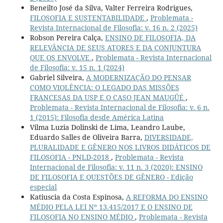
Beneilto José da Silva, Valter Ferreira Rodrigues,
FILOSOFIA E SUSTENTABILIDADE
,
Problemata -
Revista Internacional de Filosofia: v. 16 n. 2 (2025)
Robson Pereira Calça,
ENSINO DE FILOSOFIA, DA
RELEVÂNCIA DE SEUS ATORES E DA CONJUNTURA
QUE OS ENVOLVE
,
Problemata - Revista Internacional
de Filosofia: v. 15 n. 1 (2024)
Gabriel Silveira,
A MODERNIZAÇÃO DO PENSAR
COMO VIOLÊNCIA: O LEGADO DAS MISSÕES
FRANCESAS DA USP E O CASO JEAN MAUGÜÉ
,
Problemata - Revista Internacional de Filosofia: v. 6 n.
1 (2015): Filosofia desde América Latina
Vilma Luzia Dolinski de Lima, Leandro Laube,
Eduardo Salles de Oliveira Barra,
DIVERSIDADE,
PLURALIDADE E GÊNERO NOS LIVROS DIDÁTICOS DE
FILOSOFIA - PNLD-2018
,
Problemata - Revista
Internacional de Filosofia: v. 11 n. 3 (2020): ENSINO
DE FILOSOFIA E QUESTÕES DE GÊNERO - Edição
especial
Katiuscia da Costa Espinosa,
A REFORMA DO ENSINO
MÉDIO PELA LEI Nº 13.415/2017 E O ENSINO DE
FILOSOFIA NO ENSINO MÉDIO
,
Problemata - Revista