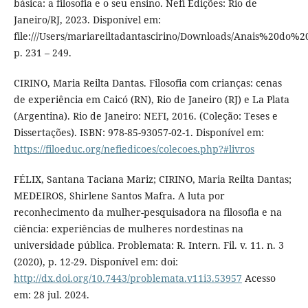
básica: a filosofia e o seu ensino. Nefi Edições: Rio de
Janeiro/RJ, 2023. Disponível em:
file:///Users/mariareiltadantascirino/Downloads/Anais%20
p. 231 – 249.
CIRINO, Maria Reilta Dantas. Filosofia com crianças: cenas
de experiência em Caicó (RN), Rio de Janeiro (RJ) e La Plata
(Argentina). Rio de Janeiro: NEFI, 2016. (Coleção: Teses e
Dissertações). ISBN: 978-85-93057-02-1. Disponível em:
https://filoeduc.org/nefiedicoes/colecoes.php?#livros
FÉLIX, Santana Taciana Mariz; CIRINO, Maria Reilta Dantas;
MEDEIROS, Shirlene Santos Mafra. A luta por
reconhecimento da mulher-pesquisadora na filosofia e na
ciência: experiências de mulheres nordestinas na
universidade pública. Problemata: R. Intern. Fil. v. 11. n. 3
(2020), p. 12-29. Disponível em: doi:
http://dx.doi.org/10.7443/problemata.v11i3.53957
Acesso
em: 28 jul. 2024.