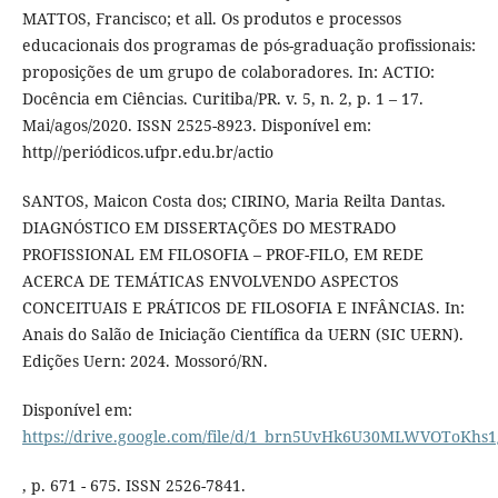
MATTOS, Francisco; et all. Os produtos e processos
educacionais dos programas de pós-graduação profissionais:
proposições de um grupo de colaboradores. In: ACTIO:
Docência em Ciências. Curitiba/PR. v. 5, n. 2, p. 1 – 17.
Mai/agos/2020. ISSN 2525-8923. Disponível em:
http//periódicos.ufpr.edu.br/actio
SANTOS, Maicon Costa dos; CIRINO, Maria Reilta Dantas.
DIAGNÓSTICO EM DISSERTAÇÕES DO MESTRADO
PROFISSIONAL EM FILOSOFIA – PROF-FILO, EM REDE
ACERCA DE TEMÁTICAS ENVOLVENDO ASPECTOS
CONCEITUAIS E PRÁTICOS DE FILOSOFIA E INFÂNCIAS. In:
Anais do Salão de Iniciação Científica da UERN (SIC UERN).
Edições Uern: 2024. Mossoró/RN.
Disponível em:
https://drive.google.com/file/d/1_brn5UvHk6U30MLWVOToKhs
, p. 671 - 675. ISSN 2526-7841.