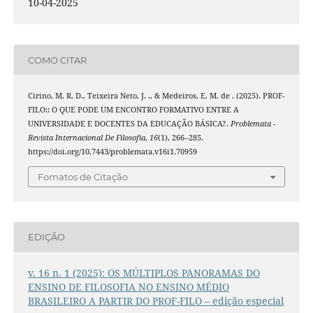
10-04-2025
COMO CITAR
Cirino, M. R. D., Teixeira Neto, J. ., & Medeiros, E. M. de . (2025). PROF-
FILO:: O QUE PODE UM ENCONTRO FORMATIVO ENTRE A
UNIVERSIDADE E DOCENTES DA EDUCAÇÃO BÁSICA?.
Problemata -
Revista Internacional De Filosofia
,
16
(1), 266–285.
https://doi.org/10.7443/problemata.v16i1.70959
Fomatos de Citação
EDIÇÃO
v. 16 n. 1 (2025): OS MÚLTIPLOS PANORAMAS DO
ENSINO DE FILOSOFIA NO ENSINO MÉDIO
BRASILEIRO A PARTIR DO PROF-FILO – edição especial