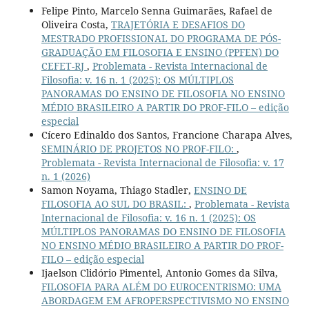
Felipe Pinto, Marcelo Senna Guimarães, Rafael de
Oliveira Costa,
TRAJETÓRIA E DESAFIOS DO
MESTRADO PROFISSIONAL DO PROGRAMA DE PÓS-
GRADUAÇÃO EM FILOSOFIA E ENSINO (PPFEN) DO
CEFET-RJ
,
Problemata - Revista Internacional de
Filosofia: v. 16 n. 1 (2025): OS MÚLTIPLOS
PANORAMAS DO ENSINO DE FILOSOFIA NO ENSINO
MÉDIO BRASILEIRO A PARTIR DO PROF-FILO – edição
especial
Cícero Edinaldo dos Santos, Francione Charapa Alves,
SEMINÁRIO DE PROJETOS NO PROF-FILO:
,
Problemata - Revista Internacional de Filosofia: v. 17
n. 1 (2026)
Samon Noyama, Thiago Stadler,
ENSINO DE
FILOSOFIA AO SUL DO BRASIL:
,
Problemata - Revista
Internacional de Filosofia: v. 16 n. 1 (2025): OS
MÚLTIPLOS PANORAMAS DO ENSINO DE FILOSOFIA
NO ENSINO MÉDIO BRASILEIRO A PARTIR DO PROF-
FILO – edição especial
Ijaelson Clidório Pimentel, Antonio Gomes da Silva,
FILOSOFIA PARA ALÉM DO EUROCENTRISMO: UMA
ABORDAGEM EM AFROPERSPECTIVISMO NO ENSINO