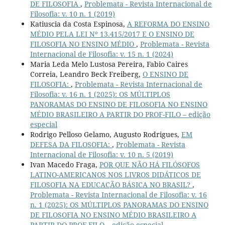
DE FILOSOFIA
,
Problemata - Revista Internacional de
Filosofia: v. 10 n. 1 (2019)
Katiuscia da Costa Espinosa,
A REFORMA DO ENSINO
MÉDIO PELA LEI Nº 13.415/2017 E O ENSINO DE
FILOSOFIA NO ENSINO MÉDIO
,
Problemata - Revista
Internacional de Filosofia: v. 15 n. 1 (2024)
Maria Leda Melo Lustosa Pereira, Fabio Caires
Correia, Leandro Beck Freiberg,
O ENSINO DE
FILOSOFIA:
,
Problemata - Revista Internacional de
Filosofia: v. 16 n. 1 (2025): OS MÚLTIPLOS
PANORAMAS DO ENSINO DE FILOSOFIA NO ENSINO
MÉDIO BRASILEIRO A PARTIR DO PROF-FILO – edição
especial
Rodrigo Pelloso Gelamo, Augusto Rodrigues,
EM
DEFESA DA FILOSOFIA:
,
Problemata - Revista
Internacional de Filosofia: v. 10 n. 5 (2019)
Ivan Macedo Fraga,
POR QUE NÃO HÁ FILÓSOFOS
LATINO-AMERICANOS NOS LIVROS DIDÁTICOS DE
FILOSOFIA NA EDUCAÇÃO BÁSICA NO BRASIL?
,
Problemata - Revista Internacional de Filosofia: v. 16
n. 1 (2025): OS MÚLTIPLOS PANORAMAS DO ENSINO
DE FILOSOFIA NO ENSINO MÉDIO BRASILEIRO A
PARTIR DO PROF-FILO – edição especial