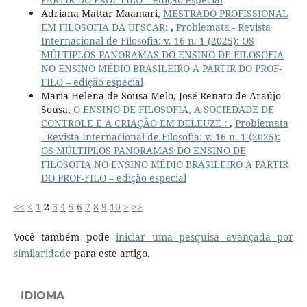
Adriana Mattar Maamari,
MESTRADO PROFISSIONAL
EM FILOSOFIA DA UFSCAR:
,
Problemata - Revista
Internacional de Filosofia: v. 16 n. 1 (2025): OS
MÚLTIPLOS PANORAMAS DO ENSINO DE FILOSOFIA
NO ENSINO MÉDIO BRASILEIRO A PARTIR DO PROF-
FILO – edição especial
Maria Helena de Sousa Melo, José Renato de Araújo
Sousa,
O ENSINO DE FILOSOFIA, A SOCIEDADE DE
CONTROLE E A CRIAÇÃO EM DELEUZE :
,
Problemata
- Revista Internacional de Filosofia: v. 16 n. 1 (2025):
OS MÚLTIPLOS PANORAMAS DO ENSINO DE
FILOSOFIA NO ENSINO MÉDIO BRASILEIRO A PARTIR
DO PROF-FILO – edição especial
<<
<
1
2
3
4
5
6
7
8
9
10
>
>>
Você também pode
iniciar uma pesquisa avançada por
similaridade
para este artigo.
IDIOMA