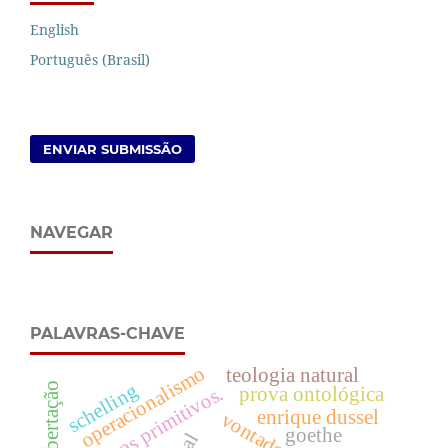
English
Português (Brasil)
ENVIAR SUBMISSÃO
NAVEGAR
PALAVRAS-CHAVE
operacionalismo
teologia natural
schelling
conceitos primitivos.
prova ontológica
enrique dussel
goethe