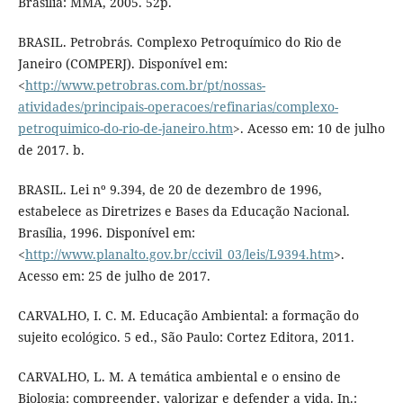
Brasília: MMA, 2005. 52p.
BRASIL. Petrobrás. Complexo Petroquímico do Rio de
Janeiro (COMPERJ). Disponível em:
<
http://www.petrobras.com.br/pt/nossas-
atividades/principais-operacoes/refinarias/complexo-
petroquimico-do-rio-de-janeiro.htm
>. Acesso em: 10 de julho
de 2017. b.
BRASIL. Lei nº 9.394, de 20 de dezembro de 1996,
estabelece as Diretrizes e Bases da Educação Nacional.
Brasília, 1996. Disponível em:
<
http://www.planalto.gov.br/ccivil_03/leis/L9394.htm
>.
Acesso em: 25 de julho de 2017.
CARVALHO, I. C. M. Educação Ambiental: a formação do
sujeito ecológico. 5 ed., São Paulo: Cortez Editora, 2011.
CARVALHO, L. M. A temática ambiental e o ensino de
Biologia: compreender, valorizar e defender a vida. In.: