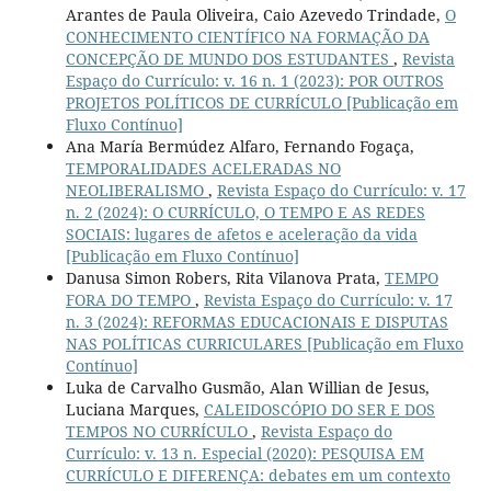
Arantes de Paula Oliveira, Caio Azevedo Trindade,
O
CONHECIMENTO CIENTÍFICO NA FORMAÇÃO DA
CONCEPÇÃO DE MUNDO DOS ESTUDANTES
,
Revista
Espaço do Currículo: v. 16 n. 1 (2023): POR OUTROS
PROJETOS POLÍTICOS DE CURRÍCULO [Publicação em
Fluxo Contínuo]
Ana María Bermúdez Alfaro, Fernando Fogaça,
TEMPORALIDADES ACELERADAS NO
NEOLIBERALISMO
,
Revista Espaço do Currículo: v. 17
n. 2 (2024): O CURRÍCULO, O TEMPO E AS REDES
SOCIAIS: lugares de afetos e aceleração da vida
[Publicação em Fluxo Contínuo]
Danusa Simon Robers, Rita Vilanova Prata,
TEMPO
FORA DO TEMPO
,
Revista Espaço do Currículo: v. 17
n. 3 (2024): REFORMAS EDUCACIONAIS E DISPUTAS
NAS POLÍTICAS CURRICULARES [Publicação em Fluxo
Contínuo]
Luka de Carvalho Gusmão, Alan Willian de Jesus,
Luciana Marques,
CALEIDOSCÓPIO DO SER E DOS
TEMPOS NO CURRÍCULO
,
Revista Espaço do
Currículo: v. 13 n. Especial (2020): PESQUISA EM
CURRÍCULO E DIFERENÇA: debates em um contexto