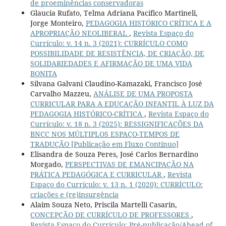
de proeminências conservadoras
Glaucia Rufato, Telma Adriana Pacífico Martineli,
Jorge Monteiro,
PEDAGOGIA HISTÓRICO CRÍTICA E A
APROPRIAÇÃO NEOLIBERAL
,
Revista Espaço do
Currículo: v. 14 n. 3 (2021): CURRÍCULO COMO
POSSIBILIDADE DE RESISTÊNCIA, DE CRIAÇÃO, DE
SOLIDARIEDADES E AFIRMAÇÃO DE UMA VIDA
BONITA
Silvana Galvani Claudino-Kamazaki, Francisco José
Carvalho Mazzeu,
ANÁLISE DE UMA PROPOSTA
CURRICULAR PARA A EDUCAÇÃO INFANTIL À LUZ DA
PEDAGOGIA HISTÓRICO-CRÍTICA
,
Revista Espaço do
Currículo: v. 18 n. 3 (2025): RESSIGNIFICAÇÕES DA
BNCC NOS MÚLTIPLOS ESPAÇO-TEMPOS DE
TRADUÇÃO [Publicação em Fluxo Contínuo]
Elisandra de Souza Peres, José Carlos Bernardino
Morgado,
PERSPECTIVAS DE EMANCIPAÇÃO NA
PRÁTICA PEDAGÓGICA E CURRICULAR
,
Revista
Espaço do Currículo: v. 13 n. 1 (2020): CURRÍCULO:
criações e (re)insurgência
Alaim Souza Neto, Priscila Martelli Casarin,
CONCEPÇÃO DE CURRÍCULO DE PROFESSORES
,
Revista Espaço do Currículo: Pré-publicação/Ahead of