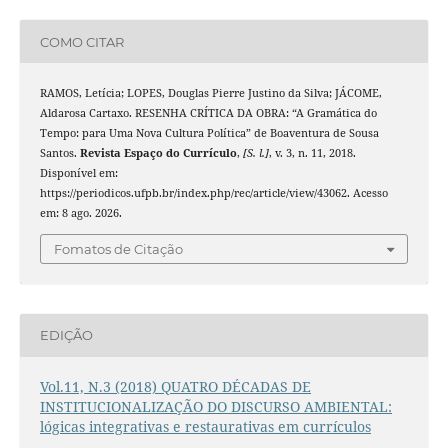
COMO CITAR
RAMOS, Letícia; LOPES, Douglas Pierre Justino da Silva; JÁCOME,
Aldarosa Cartaxo. RESENHA CRÍTICA DA OBRA: “A Gramática do
Tempo: para Uma Nova Cultura Política” de Boaventura de Sousa
Santos.
Revista Espaço do Currículo
,
[S. l.]
, v. 3, n. 11, 2018.
Disponível em:
https://periodicos.ufpb.br/index.php/rec/article/view/43062. Acesso
em: 8 ago. 2026.
Fomatos de Citação
EDIÇÃO
Vol.11, N.3 (2018) QUATRO DÉCADAS DE
INSTITUCIONALIZAÇÃO DO DISCURSO AMBIENTAL:
lógicas integrativas e restaurativas em currículos