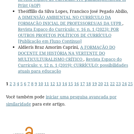
Print (AOP)
Theóffillo da Silva Lopes, Francisco José Pegado Abílio,
A DIMENSÃO AMBIENTAL NO CURRÍCULO DA
FORMAÇÃO INICIAL DE PROFESSORES/AS DA UFPB
,
Revista Espaço do Currículo: v. 16 n. 1 (2023): POR
OUTROS PROJETOS POLÍTICOS DE CURRÍCULO
[Publicação em Fluxo Contínuo]
Aldieris Braz Amorim Caprini,
A FORMAÇÃO DO
DOCENTE EM HISTÓRIA NA VERTENTE DO
MULTICULTURALISMO CRÍTICO
,
Revista Espaço do
Currículo: v. 12 n. 1 (2019): CURRÍCULO: possibilidades
atuais para educação
1
2
3
4
5
6
7
8
9
10
11
12
13
14
15
16
17
18
19
20
21
22
23
24
25
Você também pode
iniciar uma pesquisa avançada por
similaridade
para este artigo.