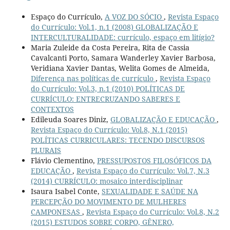
Espaço do Currículo,
A VOZ DO SÓCIO
,
Revista Espaço
do Currículo: Vol.1, n.1 (2008) GLOBALIZAÇÃO E
INTERCULTURALIDADE: currículo, espaço em litígio?
Maria Zuleide da Costa Pereira, Rita de Cassia
Cavalcanti Porto, Samara Wanderley Xavier Barbosa,
Veridiana Xavier Dantas, Welita Gomes de Almeida,
Diferença nas políticas de currículo
,
Revista Espaço
do Currículo: Vol.3, n.1 (2010) POLÍTICAS DE
CURRÍCULO: ENTRECRUZANDO SABERES E
CONTEXTOS
Edileuda Soares Diniz,
GLOBALIZAÇÃO E EDUCAÇÃO
,
Revista Espaço do Currículo: Vol.8, N.1 (2015)
POLÍTICAS CURRICULARES: TECENDO DISCURSOS
PLURAIS
Flávio Clementino,
PRESSUPOSTOS FILOSÓFICOS DA
EDUCAÇÃO
,
Revista Espaço do Currículo: Vol.7, N.3
(2014) CURRÍCULO: mosaico interdisciplinar
Isaura Isabel Conte,
SEXUALIDADE E SAÚDE NA
PERCEPÇÃO DO MOVIMENTO DE MULHERES
CAMPONESAS
,
Revista Espaço do Currículo: Vol.8, N.2
(2015) ESTUDOS SOBRE CORPO, GÊNERO,