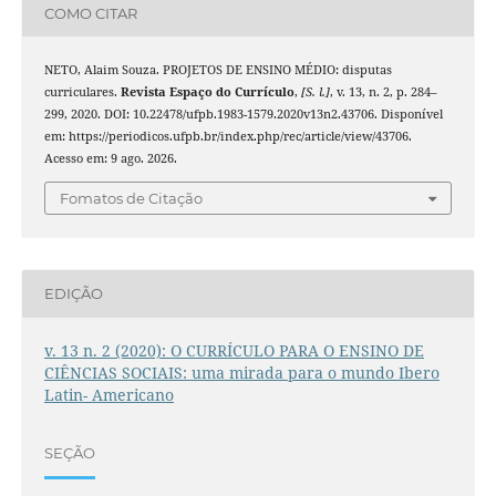
COMO CITAR
NETO, Alaim Souza. PROJETOS DE ENSINO MÉDIO: disputas
curriculares.
Revista Espaço do Currículo
,
[S. l.]
, v. 13, n. 2, p. 284–
299, 2020. DOI: 10.22478/ufpb.1983-1579.2020v13n2.43706. Disponível
em: https://periodicos.ufpb.br/index.php/rec/article/view/43706.
Acesso em: 9 ago. 2026.
Fomatos de Citação
EDIÇÃO
v. 13 n. 2 (2020): O CURRÍCULO PARA O ENSINO DE
CIÊNCIAS SOCIAIS: uma mirada para o mundo Ibero
Latin- Americano
SEÇÃO