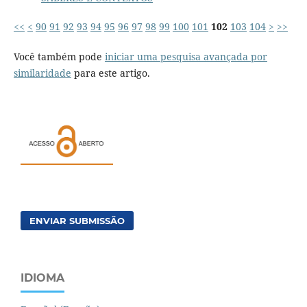
<<
<
90
91
92
93
94
95
96
97
98
99
100
101
102
103
104
>
>>
Você também pode
iniciar uma pesquisa avançada por
similaridade
para este artigo.
ENVIAR SUBMISSÃO
IDIOMA