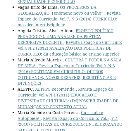
SEXUALIDADE E CURRÍCULO
Vagna Brito de Lima,
OS PROCESSOS DA
GLOBALIZAÇÃO: Fenômeno novo ou velho?
,
Revista
Espaço do Currículo: Vol.7, N.3 (2014) CURRÍCULO:
mosaico interdisciplinar
Angela Cristina Alves Albino,
PROJETO POLÍTICO
PEDAGÓGICO: UMA ANÁLISE DA PRÁTICA
DISCURSIVA DOCENTE
,
Revista Espaço do Currículo:
Vol.4 N.2 (2012) AVALIAÇÃO DAS POLÍTICAS DE
CURRÍCULO; da educação básica ao ensino superior
Maria Alfredo Moreira,
CULTURA E PODER NA SALA
DE AULA
,
Revista Espaço do Currículo: Vol.9, N.3
(2016) POLÍTICAS EM CURRÍCULO: OUTROS
COTIDIANOS, NOVOS DESAFIOS, RESISTÊNCIAS E
INVENÇÕES
AEPPPC,
AEPPPC Recomenda
,
Revista Espaço do
Currículo: Vol.4 N.1 (2011) EDUCAÇÃO E
DIVERSIDADE CULTURAL: (IM)POSSIBILIDADES DE
MUDANÇAS NO CONTEXTO ATUAL
Maria Zuleide da Costa Pereira,
Currículo e
Autópoiése
,
Revista Espaço do Currículo: Vol.3, n.1
(2010) POLÍTICAS DE CURRÍCULO: ENTRECRUZANDO
SABERES E CONTEXTOS