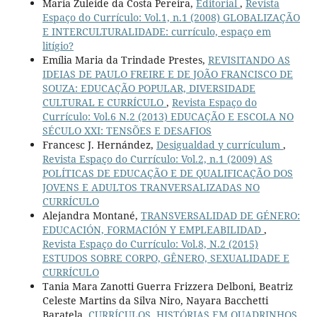
Maria Zuleide da Costa Pereira,
Editorial
,
Revista
Espaço do Currículo: Vol.1, n.1 (2008) GLOBALIZAÇÃO
E INTERCULTURALIDADE: currículo, espaço em
litígio?
Emília Maria da Trindade Prestes,
REVISITANDO AS
IDEIAS DE PAULO FREIRE E DE JOÃO FRANCISCO DE
SOUZA: EDUCAÇÃO POPULAR, DIVERSIDADE
CULTURAL E CURRÍCULO
,
Revista Espaço do
Currículo: Vol.6 N.2 (2013) EDUCAÇÃO E ESCOLA NO
SÉCULO XXI: TENSÕES E DESAFIOS
Francesc J. Hernández,
Desigualdad y currículum
,
Revista Espaço do Currículo: Vol.2, n.1 (2009) AS
POLÍTICAS DE EDUCAÇÃO E DE QUALIFICAÇÃO DOS
JOVENS E ADULTOS TRANVERSALIZADAS NO
CURRÍCULO
Alejandra Montané,
TRANSVERSALIDAD DE GÉNERO:
EDUCACIÓN, FORMACIÓN Y EMPLEABILIDAD
,
Revista Espaço do Currículo: Vol.8, N.2 (2015)
ESTUDOS SOBRE CORPO, GÊNERO, SEXUALIDADE E
CURRÍCULO
Tania Mara Zanotti Guerra Frizzera Delboni, Beatriz
Celeste Martins da Silva Niro, Nayara Bacchetti
Baratela,
CURRÍCULOS, HISTÓRIAS EM QUADRINHOS