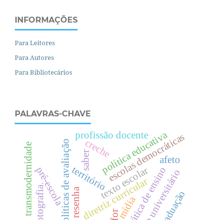
INFORMAÇÕES
Para Leitores
Para Autores
Para Bibliotecários
PALAVRAS-CHAVE
política educativa
profissão docente
escolas democráticas
creche
políticas de avaliação
transmodernidade
saber
afeto
território
prática de ensino
pré-escola
texto escolar
espaço universitário
diretriz curricular
fotografia.
resenha
pós-graduação
mídia