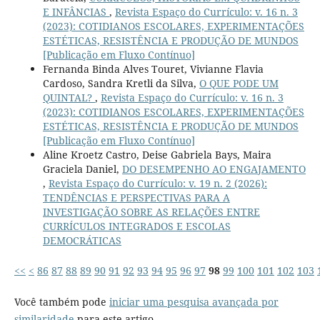
E INFÂNCIAS
,
Revista Espaço do Currículo: v. 16 n. 3
(2023): COTIDIANOS ESCOLARES, EXPERIMENTAÇÕES
ESTÉTICAS, RESISTÊNCIA E PRODUÇÃO DE MUNDOS
[Publicação em Fluxo Contínuo]
Fernanda Binda Alves Touret, Vivianne Flavia
Cardoso, Sandra Kretli da Silva,
O QUE PODE UM
QUINTAL?
,
Revista Espaço do Currículo: v. 16 n. 3
(2023): COTIDIANOS ESCOLARES, EXPERIMENTAÇÕES
ESTÉTICAS, RESISTÊNCIA E PRODUÇÃO DE MUNDOS
[Publicação em Fluxo Contínuo]
Aline Kroetz Castro, Deise Gabriela Bays, Maira
Graciela Daniel,
DO DESEMPENHO AO ENGAJAMENTO
,
Revista Espaço do Currículo: v. 19 n. 2 (2026):
TENDÊNCIAS E PERSPECTIVAS PARA A
INVESTIGAÇÃO SOBRE AS RELAÇÕES ENTRE
CURRÍCULOS INTEGRADOS E ESCOLAS
DEMOCRÁTICAS
<<
<
86
87
88
89
90
91
92
93
94
95
96
97
98
99
100
101
102
103
Você também pode
iniciar uma pesquisa avançada por
similaridade
para este artigo.