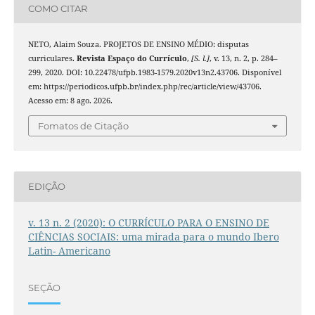
COMO CITAR
NETO, Alaim Souza. PROJETOS DE ENSINO MÉDIO: disputas
curriculares.
Revista Espaço do Currículo
,
[S. l.]
, v. 13, n. 2, p. 284–
299, 2020. DOI: 10.22478/ufpb.1983-1579.2020v13n2.43706. Disponível
em: https://periodicos.ufpb.br/index.php/rec/article/view/43706.
Acesso em: 8 ago. 2026.
Fomatos de Citação
EDIÇÃO
v. 13 n. 2 (2020): O CURRÍCULO PARA O ENSINO DE
CIÊNCIAS SOCIAIS: uma mirada para o mundo Ibero
Latin- Americano
SEÇÃO