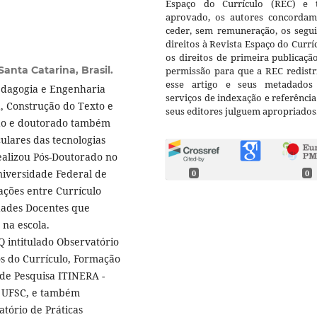
Espaço do Currículo (REC) e t
aprovado, os autores concorda
ceder, sem remuneração, os segui
direitos à Revista Espaço do Currí
os direitos de primeira publicaçã
anta Catarina, Brasil.
permissão para que a REC redistr
esse artigo e seus metadados
edagogia e Engenharia
serviços de indexação e referênci
a, Construção do Texto e
seus editores julguem apropriados
ão e doutorado também
ulares das tecnologias
Realizou Pós-Doutorado no
iversidade Federal de
0
0
ações entre Currículo
idades Docentes que
 na escola.
Q intitulado Observatório
os do Currículo, Formação
de Pesquisa ITINERA -
da UFSC, e também
tório de Práticas