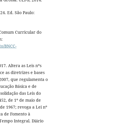
4. Ed. São Paulo:
 Comum Curricular do
m:
to/BNCC-
017. Altera as Leis nºs
e as diretrizes e bases
 2007, que regulamenta o
ucação Básica e de
solidação das Leis do
452, de 1º de maio de
 de 1967; revoga a Lei nº
tica de Fomento à
empo Integral. Diário