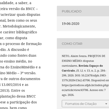
ualidade, a saber, a
ceira versão da BNCC –
PUBLICADO
acterizar quais disputas
onal, bem como os seus
19-06-2020
r. Metodologicamente,
e caráter bibliográfico
ar, como disputa
com o processo de formação
COMO CITAR
dio. A discussão é
ndo como fontes duas
NETO, Alaim Souza. PROJETOS DE
 no ensino médio, no
ENSINO MÉDIO: disputas
curriculares.
Revista Espaço do
orma do EnsinoMmédio e a
Currículo
,
[S. l.]
, v. 13, n. 2, p. 284–
no Médio – 3ª versão.
299, 2020. DOI: 10.22478/ufpb.1983-
ra de outros documentos
1579.2020v13n2.43706. Disponível em
i 13.005/2014 e as
https://periodicos.ufpb.br/index.php/
(2013). Entre os
ec/article/view/43706. Acesso em: 7
ago. 2026.
mplantação dessa BNCC
se a participação dos
Fomatos de Citação
alunos, bem como