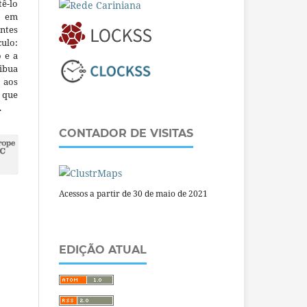
ê-lo
m em
ntes
culo:
o e a
ibua
 aos
a que
.
CONTADOR DE VISITAS
Acessos a partir de 30 de maio de 2021
EDIÇÃO ATUAL