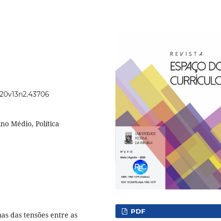
2020v13n2.43706
no Médio, Política
PDF
as das tensões entre as