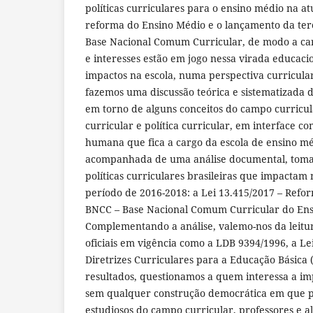
políticas curriculares para o ensino médio na at
reforma do Ensino Médio e o lançamento da ter
Base Nacional Comum Curricular, de modo a car
e interesses estão em jogo nessa virada educaci
impactos na escola, numa perspectiva curricula
fazemos uma discussão teórica e sistematizada d
em torno de alguns conceitos do campo curricul
curricular e política curricular, em interface 
humana que fica a cargo da escola de ensino mé
acompanhada de uma análise documental, toma
políticas curriculares brasileiras que impactam
período de 2016-2018: a Lei 13.415/2017 – Ref
BNCC – Base Nacional Comum Curricular do Ensi
Complementando a análise, valemo-nos da leitu
oficiais em vigência como a LDB 9394/1996, a Le
Diretrizes Curriculares para a Educação Básica 
resultados, questionamos a quem interessa a i
sem qualquer construção democrática em que pe
estudiosos do campo curricular, professores e 