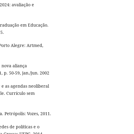
2024: avaliação e
-Graduação em Educação.
5.
 Porto Alegre: Artmed,
a nova aliança
, p. 50-59, jan./jun. 2002
r e as agendas neoliberal
le. Currículo sem
. Petrópolis: Vozes, 2011.
des de políticas e o
ta Grossa: UEPG, 2014.