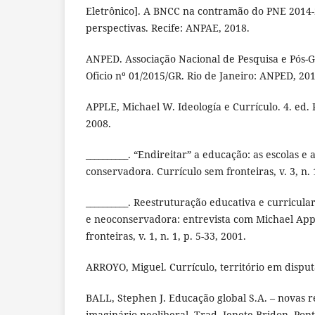
Eletrônico]. A BNCC na contramão do PNE 2014-
perspectivas. Recife: ANPAE, 2018.
ANPED. Associação Nacional de Pesquisa e Pós
Oficio nº 01/2015/GR. Rio de Janeiro: ANPED, 201
APPLE, Michael W. Ideología e Currículo. 4. ed.
2008.
__________. “Endireitar” a educação: as escolas e 
conservadora. Currículo sem fronteiras, v. 3, n. 1
__________. Reestruturação educativa e curricula
e neoconservadora: entrevista com Michael App
fronteiras, v. 1, n. 1, p. 5-33, 2001.
ARROYO, Miguel. Currículo, território em disputa
BALL, Stephen J. Educação global S.A. – novas re
imaginário neoliberal. Trad. Jenete Bridon. Pon