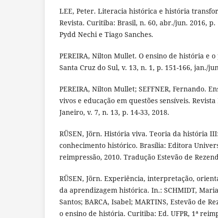
LEE, Peter. Literacia histórica e história trans
Revista. Curitiba: Brasil, n. 60, abr./jun. 2016, 
Pydd Nechi e Tiago Sanches.
PEREIRA, Nilton Mullet. O ensino de história e o
Santa Cruz do Sul, v. 13, n. 1, p. 151-166, jan./ju
PEREIRA, Nilton Mullet; SEFFNER, Fernando. Ens
vivos e educação em questões sensíveis. Revista 
Janeiro, v. 7, n. 13, p. 14-33, 2018.
RÜSEN, Jörn. História viva. Teoria da história II
conhecimento histórico. Brasília: Editora Univers
reimpressão, 2010. Tradução Estevão de Rezend
RÜSEN, Jörn. Experiência, interpretação, orient
da aprendizagem histórica. In.: SCHMIDT, Maria
Santos; BARCA, Isabel; MARTINS, Estevão de Rez
o ensino de história. Curitiba: Ed. UFPR, 1ª reim