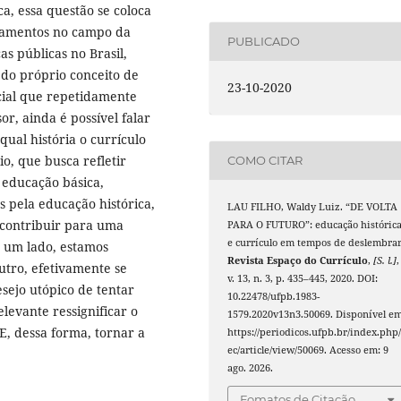
a, essa questão se coloca
camentos no campo da
PUBLICADO
as públicas no Brasil,
do próprio conceito de
23-10-2020
cial que repetidamente
sor, ainda é possível falar
 qual história o currículo
o, que busca refletir
COMO CITAR
 educação básica,
as pela educação histórica,
LAU FILHO, Waldy Luiz. “DE VOLTA
 contribuir para uma
PARA O FUTURO”: educação históric
e currículo em tempos de deslembrar
e um lado, estamos
Revista Espaço do Currículo
,
[S. l.]
,
utro, efetivamente se
v. 13, n. 3, p. 435–445, 2020. DOI:
sejo utópico de tentar
10.22478/ufpb.1983-
elevante ressignificar o
1579.2020v13n3.50069. Disponível em
E, dessa forma, tornar a
https://periodicos.ufpb.br/index.php/
ec/article/view/50069. Acesso em: 9
ago. 2026.
Fomatos de Citação