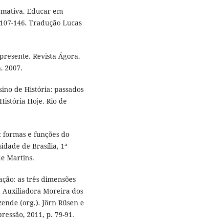
formativa. Educar em
p. 107-146. Tradução Lucas
 presente. Revista Ágora.
n. 2007.
ino de História: passados
História Hoje. Rio de
I: formas e funções do
idade de Brasília, 1ª
e Martins.
ação: as três dimensões
 Auxiliadora Moreira dos
ende (org.). Jörn Rüsen e
pressão, 2011, p. 79-91.