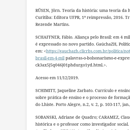
RÜSEN, Jörn. Teoria da história: uma teoria da h
Curitiba: Editora UFPR, 1ª reimpressão, 2016. 
Rezende Martins.
SCHAFFNER, Fábio. Aliança pelo Brasil: em 4 mil
é expressado no novo partido. GaúchaZH, Polític
em: <
https://gauchazh.clicrbs.com.br/politica/not
brasil-em-4-mil
palavras-o-bolsonarismo-e-expre
ck3ax5j5q046j01phdurgo1yd.html.>.
Acesso em 11/12/2019.
SCHIMITT, Jaqueline Zarbato. Currículo e ensino 
sobre prática de ensino e o processo de formaçã
do Lhiste. Porto Alegre, n.2, v. 2, p. 103-117, jan
SOBANSKI, Adriane de Quadro; CARAMEZ, Claud
histórica e o professor como investigador social