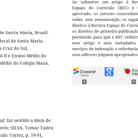
Ao submeter um artigo à Rev
Espaço do Currículo (REC) e t
aprovado, os autores concorda
ceder, sem remuneração, os segui
direitos à Revista Espaço do Currí
os direitos de primeira publicaçã
e Santa Maria, Brasil.
permissão para que a REC redistr
eral de Santa Maria,
esse artigo e seus metadados
a Cruz do Sul,
serviços de indexação e referênci
seus editores julguem apropriados
 II e Ensino Médio do
 Médio do Colégio Mauá,
0
0
l: faz sentido a ideia de
lavio; SILVA, Tomaz Tadeu
ulo: Cortez, p. 59-91,