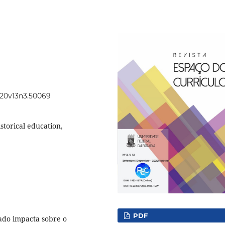
2020v13n3.50069
storical education,
PDF
do impacta sobre o