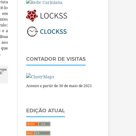
ista
ê-lo
m em
ntes
culo:
o e a
ibua
 aos
a que
.
CONTADOR DE VISITAS
Acessos a partir de 30 de maio de 2021
EDIÇÃO ATUAL