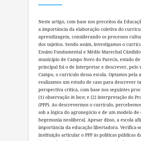
Neste artigo, com base nos preceitos da Educa
a importância da elaboração coletiva do currícu
aprendizagem, considerando os processos cultura
dos sujeitos. Sendo assim, investigamos o curríc
Ensino Fundamental e Médio Marechal Cândido 
município de Campo Novo do Parecis, estado de 
principal foi o de interpretar e descrever, pelo
Campo, o currículo dessa escola. Optamos pela 
realizamos um estudo de caso para descrever t
perspectiva crítica, com base nos seguintes pro
(1) observação
in loco
; e (2) interpretação do Pr
(PPP). Ao descrevermos o currículo, percebemos
sob a lógica do agronegócio e de um modelo de
hegemonia neoliberal. Apesar disso, a escola af
importância da educação libertadora. Verifica-s
instituição articular o PPP às políticas pública