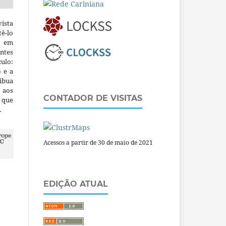
ista
ê-lo
m em
ntes
culo:
o e a
ibua
 aos
CONTADOR DE VISITAS
a que
.
Acessos a partir de 30 de maio de 2021
EDIÇÃO ATUAL