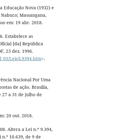
 da Educação Nova (1932) e
m Nabuco; Massangana,
sso em: 19 abr. 2018.
6. Estabelece as
ficial [da] República
DF, 23 dez. 1996.
il_03/Leis/L9394.htm
>.
ência Nacional Por Uma
stas de ação. Brasília,
 27 a 31 de julho de
m: 20 out. 2018.
08. Altera a Lei n.º 9.394,
 n.º 10.639, de 9 de