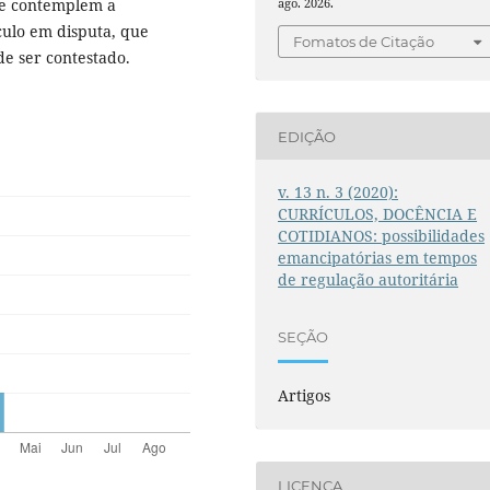
ue contemplem a
ago. 2026.
culo em disputa, que
Fomatos de Citação
e ser contestado.
EDIÇÃO
v. 13 n. 3 (2020):
CURRÍCULOS, DOCÊNCIA E
COTIDIANOS: possibilidades
emancipatórias em tempos
de regulação autoritária
SEÇÃO
Artigos
LICENÇA