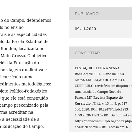
PUBLICADO
ção do Campo, defendemos
lo no ensino-
09-11-2020
is e as especificidades
ulo da Escola Estadual de
Rondon, localizada no
COMO CITAR
Mato Grosso. O objetivo
 viés da Educação do
EUSTÁQUIO FEITOZA SENRA,
abordagem qualitativa e
Ronaldo; VILELA, Elane da Silva
al currículo numa
Matos. EDUCAÇÃO DO CAMPO E
cedimentos metodológicos:
CURRÍCULO: território em disputa e
ojeto Político-Pedagógico
uma escola de Campo Novo do
 que ele está construído
Parecis-MT.
Revista Espaço do
Currículo
,
[S. l.]
, v. 13, n. 3, p. 517–
 campo preconizado pela
530, 2020. DOI: 10.22478/ufpb.1983-
irma acreditar na
1579.2020v13n3.52181. Disponível em
e a necessidade de a
https://periodicos.ufpb.br/index.php/
s da Educação do Campo,
ec/article/view/52181. Acesso em: 6