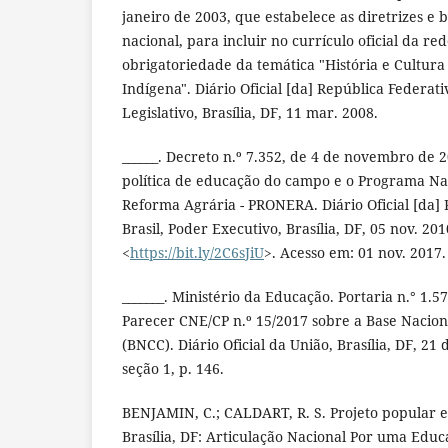
janeiro de 2003, que estabelece as diretrizes e
nacional, para incluir no currículo oficial da re
obrigatoriedade da temática "História e Cultura 
Indígena". Diário Oficial [da] República Federati
Legislativo, Brasília, DF, 11 mar. 2008.
______. Decreto n.º 7.352, de 4 de novembro de 
política de educação do campo e o Programa Na
Reforma Agrária - PRONERA. Diário Oficial [da]
Brasil, Poder Executivo, Brasília, DF, 05 nov. 20
<
https://bit.ly/2C6sJiU
>. Acesso em: 01 nov. 2017.
_______. Ministério da Educação. Portaria n.° 1.
Parecer CNE/CP n.º 15/2017 sobre a Base Nacio
(BNCC). Diário Oficial da União, Brasília, DF, 2
seção 1, p. 146.
BENJAMIN, C.; CALDART, R. S. Projeto popular e
Brasília, DF: Articulação Nacional Por uma Edu