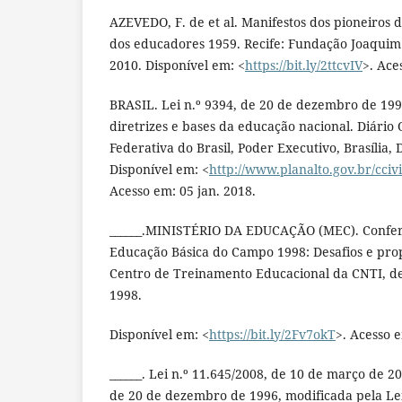
AZEVEDO, F. de et al. Manifestos dos pioneiros
dos educadores 1959. Recife: Fundação Joaqui
2010. Disponível em: <
https://bit.ly/2ttcvIV
>. Ace
BRASIL. Lei n.º 9394, de 20 de dezembro de 199
diretrizes e bases da educação nacional. Diário O
Federativa do Brasil, Poder Executivo, Brasília, 
Disponível em: <
http://www.planalto.gov.br/cciv
Acesso em: 05 jan. 2018.
______.MINISTÉRIO DA EDUCAÇÃO (MEC). Confer
Educação Básica do Campo 1998: Desafios e propo
Centro de Treinamento Educacional da CNTI, de
1998.
Disponível em: <
https://bit.ly/2Fv7okT
>. Acesso e
______. Lei n.º 11.645/2008, de 10 de março de 20
de 20 de dezembro de 1996, modificada pela Lei