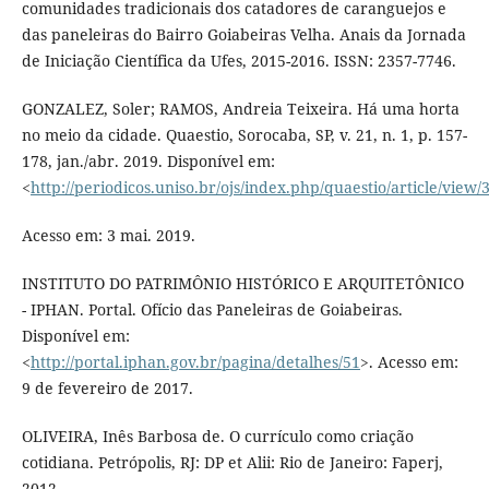
comunidades tradicionais dos catadores de caranguejos e
das paneleiras do Bairro Goiabeiras Velha. Anais da Jornada
de Iniciação Científica da Ufes, 2015-2016. ISSN: 2357-7746.
GONZALEZ, Soler; RAMOS, Andreia Teixeira. Há uma horta
no meio da cidade. Quaestio, Sorocaba, SP, v. 21, n. 1, p. 157-
178, jan./abr. 2019. Disponível em:
<
http://periodicos.uniso.br/ojs/index.php/quaestio/article/view
Acesso em: 3 mai. 2019.
INSTITUTO DO PATRIMÔNIO HISTÓRICO E ARQUITETÔNICO
- IPHAN. Portal. Ofício das Paneleiras de Goiabeiras.
Disponível em:
<
http://portal.iphan.gov.br/pagina/detalhes/51
>. Acesso em:
9 de fevereiro de 2017.
OLIVEIRA, Inês Barbosa de. O currículo como criação
cotidiana. Petrópolis, RJ: DP et Alii: Rio de Janeiro: Faperj,
2012.