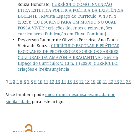
Souza Honorato,
CURRÍCULO COMO INVENÇÃO
ÉTICA-ESTÉTICA-POLÍTICA-POÉTICA DA EXISTÊNCIA
DOCENTE
,
Revista Espaço do Currículo: v. 18 n. 1
(2025): "EU ESCREVO PARA UM MUNDO NO QUAL
POSSA VIVER": criações docentes e reinvenções
curriculares [Publicação em Fluxo Contínuo]
Deyverson Luener de Oliveira Ferreira, Ana Paula
Vieira de Souza,
CURRÍCULO ESCOLAR E PRÁTICAS
ESCOLARES DE PROFESSORAS SOBRE OS SABERES
CULTURAIS DA AMAZÔNIA BRAGANTINA
,
Revista
Espaço do Currículo: v. 13 n. 1 (2020): CURRÍCULO:
criações e (re)insurgência
1
2
3
4
5
6
7
8
9
10
11
12
13
14
15
16
17
18
19
20
21
22
23
24
25
Você também pode
iniciar uma pesquisa avançada por
similaridade
para este artigo.