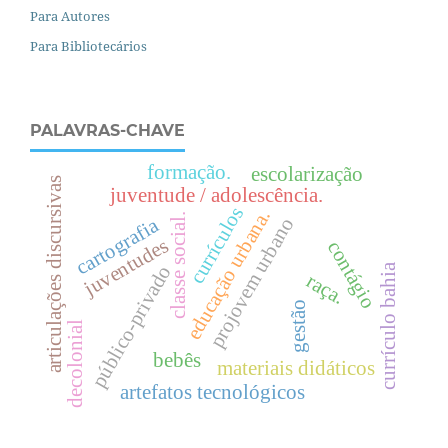
Para Autores
Para Bibliotecários
PALAVRAS-CHAVE
formação.
escolarização
articulações discursivas
juventude / adolescência.
currículos
.
.
projovem urbano
cartografia
juventudes
contágio
e
d
u
c
a
ç
ã
o
u
r
b
a
n
a
currículo bahia
público-privado
c
l
a
s
s
e
s
o
c
i
a
l
raça.
gestão
decolonial
bebês
materiais didáticos
artefatos tecnológicos