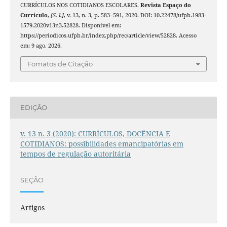
CURRÍCULOS NOS COTIDIANOS ESCOLARES.
Revista Espaço do
Currículo
,
[S. l.]
, v. 13, n. 3, p. 583–591, 2020. DOI: 10.22478/ufpb.1983-
1579.2020v13n3.52828. Disponível em:
https://periodicos.ufpb.br/index.php/rec/article/view/52828. Acesso
em: 9 ago. 2026.
Fomatos de Citação
EDIÇÃO
v. 13 n. 3 (2020): CURRÍCULOS, DOCÊNCIA E
COTIDIANOS: possibilidades emancipatórias em
tempos de regulação autoritária
SEÇÃO
Artigos