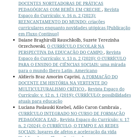
DOCENTES NORTEADORAS DE PRÁTICAS
PEDAGÓGICAS COM BEBÊS EM CRECHE
,
Revista
Espaço do Currículo: v. 16 n. 2 (2023):
REENCANTAMENTO DO MUNDO: criações
curriculares enquanto novidades utópicas [Publicação
em Fluxo Contínuo]
Daiane Braghirolli Rauschkolb, Suzete Terezinha
Orzechowski,
O CURRÍCULO ESCOLAR NA
PERSPECTIVA DA EDUCAÇÃO DO CAMPO
,
Revista
Espaço do Currículo: v. 13 n. 2 (2020): O CURRÍCULO
PARA O ENSINO DE CIÊNCIAS SOCIAIS: uma mirada
para o mundo Ibero Latin- Americano
Aldieris Braz Amorim Caprini,
A FORMAÇÃO DO
DOCENTE EM HISTÓRIA NA VERTENTE DO
MULTICULTURALISMO CRÍTICO
,
Revista Espaço do
Currículo: v. 12 n. 1 (2019): CURRÍCULO: possibilidades
atuais para educação
Luciana Paslauski Knebel, Adão Caron Cambraia ,
CURRÍCULO INTEGRADO NO CURSO DE FORMAÇÃO
PEDAGÓGICA EAD
,
Revista Espaço do Currículo: v. 17
n. 2 (2024): O CURRÍCULO, O TEMPO E AS REDES
SOCIAIS: lugares de afetos e aceleração da vida