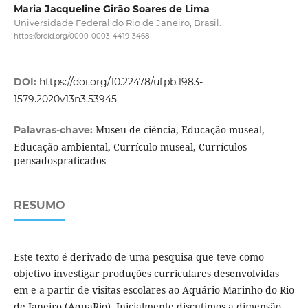
Maria Jacqueline Girão Soares de Lima
Universidade Federal do Rio de Janeiro, Brasil.
https://orcid.org/0000-0003-4419-3468
DOI:
https://doi.org/10.22478/ufpb.1983-
1579.2020v13n3.53945
Museu de ciência, Educação museal,
Palavras-chave:
Educação ambiental, Currículo museal, Currículos
pensadospraticados
RESUMO
Este texto é derivado de uma pesquisa que teve como
objetivo investigar produções curriculares desenvolvidas
em e a partir de visitas escolares ao Aquário Marinho do Rio
de Janeiro (AquaRio). Inicialmente discutimos a dimensão