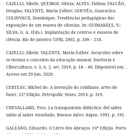
CAZELLI, Sibele; QUEIROZ, Glória; ALVES, Fátima; FALCÃO,
Douglas; VALENTE, Maria Esther; GOUVÊA, Guaracira;
COLINVAUX, Dominique. Tendências pedagógicas das
exposições de um museu de ciências. In: GUIMARÃES, V.;
SILVA, G. A. (Eds.). Implantação de centros e museus de
ciência. Rio de Janeiro: UFRJ, 2002, p. 208 – 218.
CAZELLI, Sibele; VALENTE, Maria Esther. Incursões sobre
os termos e conceitos da educação museal. Docência e
Cibercultura, v. 3, n. 2, set. 2019, p. 18 – 40. Disponível em: .
Acesso em 29 jun. 2020.
CERTEAU, Michel de. A invenção do cotidiano: artes de
fazer. 22ª Edição. Petrópolis: Vozes, 2014, p. 319.
CHEVALLARD, Yves. La transposición didáctica: del saber
sabio al saber enseñado. Buenos Aires: Aíque, 1991, p. 191.
GALEANO, Eduardo. O Livro dos Abraços. 14ª Edição. Porto