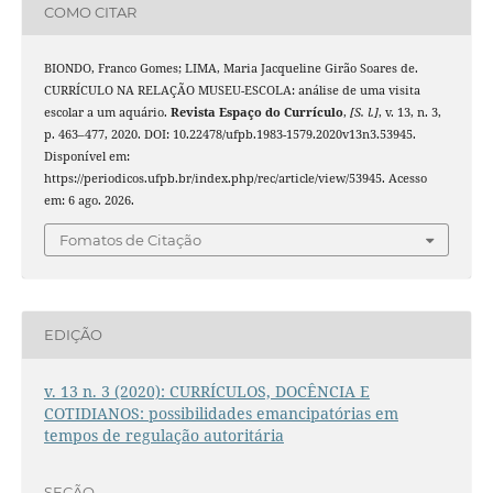
COMO CITAR
BIONDO, Franco Gomes; LIMA, Maria Jacqueline Girão Soares de.
CURRÍCULO NA RELAÇÃO MUSEU-ESCOLA: análise de uma visita
escolar a um aquário.
Revista Espaço do Currículo
,
[S. l.]
, v. 13, n. 3,
p. 463–477, 2020. DOI: 10.22478/ufpb.1983-1579.2020v13n3.53945.
Disponível em:
https://periodicos.ufpb.br/index.php/rec/article/view/53945. Acesso
em: 6 ago. 2026.
Fomatos de Citação
EDIÇÃO
v. 13 n. 3 (2020): CURRÍCULOS, DOCÊNCIA E
COTIDIANOS: possibilidades emancipatórias em
tempos de regulação autoritária
SEÇÃO