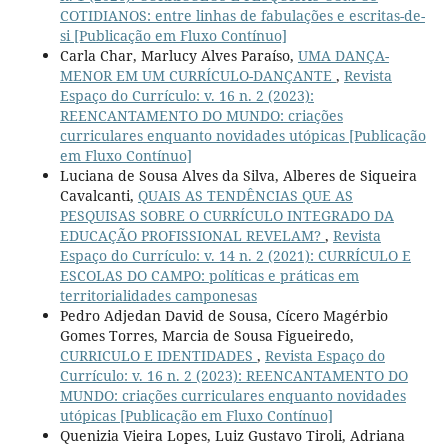
COTIDIANOS: entre linhas de fabulações e escritas-de-
si [Publicação em Fluxo Contínuo]
Carla Char, Marlucy Alves Paraíso,
UMA DANÇA-
MENOR EM UM CURRÍCULO-DANÇANTE
,
Revista
Espaço do Currículo: v. 16 n. 2 (2023):
REENCANTAMENTO DO MUNDO: criações
curriculares enquanto novidades utópicas [Publicação
em Fluxo Contínuo]
Luciana de Sousa Alves da Silva, Alberes de Siqueira
Cavalcanti,
QUAIS AS TENDÊNCIAS QUE AS
PESQUISAS SOBRE O CURRÍCULO INTEGRADO DA
EDUCAÇÃO PROFISSIONAL REVELAM?
,
Revista
Espaço do Currículo: v. 14 n. 2 (2021): CURRÍCULO E
ESCOLAS DO CAMPO: políticas e práticas em
territorialidades camponesas
Pedro Adjedan David de Sousa, Cícero Magérbio
Gomes Torres, Marcia de Sousa Figueiredo,
CURRICULO E IDENTIDADES
,
Revista Espaço do
Currículo: v. 16 n. 2 (2023): REENCANTAMENTO DO
MUNDO: criações curriculares enquanto novidades
utópicas [Publicação em Fluxo Contínuo]
Quenizia Vieira Lopes, Luiz Gustavo Tiroli, Adriana