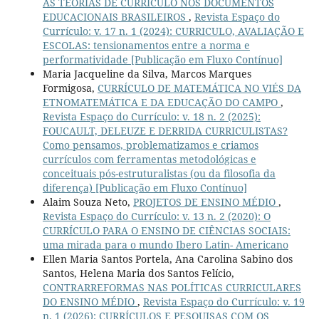
AS TEORIAS DE CURRÍCULO NOS DOCUMENTOS
EDUCACIONAIS BRASILEIROS
,
Revista Espaço do
Currículo: v. 17 n. 1 (2024): CURRICULO, AVALIAÇÃO E
ESCOLAS: tensionamentos entre a norma e
performatividade [Publicação em Fluxo Contínuo]
Maria Jacqueline da Silva, Marcos Marques
Formigosa,
CURRÍCULO DE MATEMÁTICA NO VIÉS DA
ETNOMATEMÁTICA E DA EDUCAÇÃO DO CAMPO
,
Revista Espaço do Currículo: v. 18 n. 2 (2025):
FOUCAULT, DELEUZE E DERRIDA CURRICULISTAS?
Como pensamos, problematizamos e criamos
currículos com ferramentas metodológicas e
conceituais pós-estruturalistas (ou da filosofia da
diferença) [Publicação em Fluxo Contínuo]
Alaim Souza Neto,
PROJETOS DE ENSINO MÉDIO
,
Revista Espaço do Currículo: v. 13 n. 2 (2020): O
CURRÍCULO PARA O ENSINO DE CIÊNCIAS SOCIAIS:
uma mirada para o mundo Ibero Latin- Americano
Ellen Maria Santos Portela, Ana Carolina Sabino dos
Santos, Helena Maria dos Santos Felício,
CONTRARREFORMAS NAS POLÍTICAS CURRICULARES
DO ENSINO MÉDIO
,
Revista Espaço do Currículo: v. 19
n. 1 (2026): CURRÍCULOS E PESQUISAS COM OS