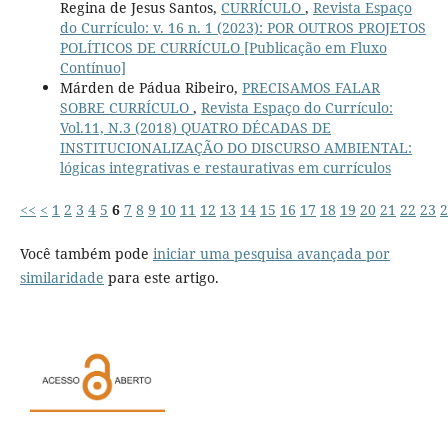
Regina de Jesus Santos,
CURRÍCULO
,
Revista Espaço
do Currículo: v. 16 n. 1 (2023): POR OUTROS PROJETOS
POLÍTICOS DE CURRÍCULO [Publicação em Fluxo
Contínuo]
Márden de Pádua Ribeiro,
PRECISAMOS FALAR
SOBRE CURRÍCULO
,
Revista Espaço do Currículo:
Vol.11, N.3 (2018) QUATRO DÉCADAS DE
INSTITUCIONALIZAÇÃO DO DISCURSO AMBIENTAL:
lógicas integrativas e restaurativas em currículos
<<
<
1
2
3
4
5
6
7
8
9
10
11
12
13
14
15
16
17
18
19
20
21
22
23
2
Você também pode
iniciar uma pesquisa avançada por
similaridade
para este artigo.