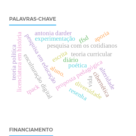
PALAVRAS-CHAVE
aporia
antonia darder
licenciatura em história
pesquisa em educação
ffsd
experimentação
pesquisa com os cotidianos
teoria política
escrita
teoria curricular
enculturação digital
diário
proposta pedagógica
poética
aluno.
alteridade
cibernética
vida
diversidade
tpack
resenha
FINANCIAMENTO