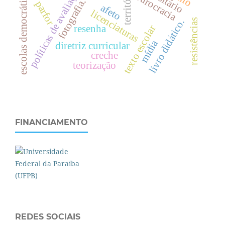
políticas de avaliação
escolas democráticas
território
burocracia
fotografia.
parfor
afeto
licenciaturas
livro didático.
resistências
resenha
texto escolar
mídia
diretriz curricular
creche
teorização
FINANCIAMENTO
REDES SOCIAIS