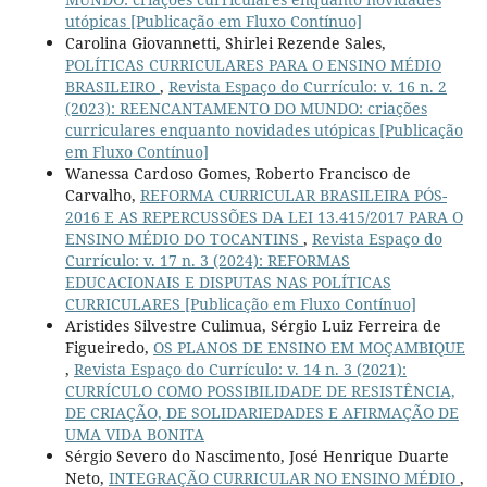
utópicas [Publicação em Fluxo Contínuo]
Carolina Giovannetti, Shirlei Rezende Sales,
POLÍTICAS CURRICULARES PARA O ENSINO MÉDIO
BRASILEIRO
,
Revista Espaço do Currículo: v. 16 n. 2
(2023): REENCANTAMENTO DO MUNDO: criações
curriculares enquanto novidades utópicas [Publicação
em Fluxo Contínuo]
Wanessa Cardoso Gomes, Roberto Francisco de
Carvalho,
REFORMA CURRICULAR BRASILEIRA PÓS-
2016 E AS REPERCUSSÕES DA LEI 13.415/2017 PARA O
ENSINO MÉDIO DO TOCANTINS
,
Revista Espaço do
Currículo: v. 17 n. 3 (2024): REFORMAS
EDUCACIONAIS E DISPUTAS NAS POLÍTICAS
CURRICULARES [Publicação em Fluxo Contínuo]
Aristides Silvestre Culimua, Sérgio Luiz Ferreira de
Figueiredo,
OS PLANOS DE ENSINO EM MOÇAMBIQUE
,
Revista Espaço do Currículo: v. 14 n. 3 (2021):
CURRÍCULO COMO POSSIBILIDADE DE RESISTÊNCIA,
DE CRIAÇÃO, DE SOLIDARIEDADES E AFIRMAÇÃO DE
UMA VIDA BONITA
Sérgio Severo do Nascimento, José Henrique Duarte
Neto,
INTEGRAÇÃO CURRICULAR NO ENSINO MÉDIO
,