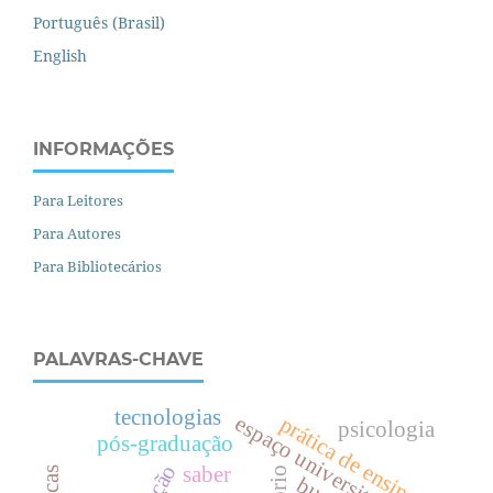
Português (Brasil)
English
INFORMAÇÕES
Para Leitores
Para Autores
Para Bibliotecários
PALAVRAS-CHAVE
tecnologias
espaço universitário
prática de ensino
psicologia
pós-graduação
saber