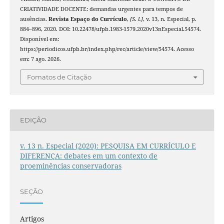
CRIATIVIDADE DOCENTE: demandas urgentes para tempos de
ausências.
Revista Espaço do Currículo
,
[S. l.]
, v. 13, n. Especial, p.
884–896, 2020. DOI: 10.22478/ufpb.1983-1579.2020v13nEspecial.54574.
Disponível em:
https://periodicos.ufpb.br/index.php/rec/article/view/54574. Acesso
em: 7 ago. 2026.
Fomatos de Citação
EDIÇÃO
v. 13 n. Especial (2020): PESQUISA EM CURRÍCULO E
DIFERENÇA: debates em um contexto de
proeminências conservadoras
SEÇÃO
Artigos