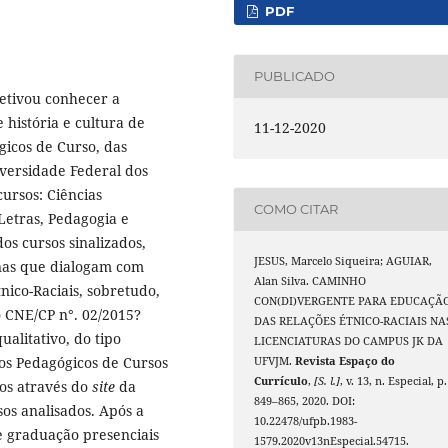
PDF
PUBLICADO
jetivou conhecer a
história e cultura de
11-12-2020
ógicos de Curso, das
iversidade Federal dos
cursos: Ciências
COMO CITAR
 Letras, Pedagogia e
os cursos sinalizados,
JESUS, Marcelo Siqueira; AGUIAR,
inas que dialogam com
Alan Silva. CAMINHO
nico-Raciais, sobretudo,
CON(DI)VERGENTE PARA EDUCAÇÃ
 CNE/CP n°. 02/2015?
DAS RELAÇÕES ÉTNICO-RACIAIS NA
ualitativo, do tipo
LICENCIATURAS DO CAMPUS JK DA
tos Pedagógicos de Cursos
UFVJM.
Revista Espaço do
Currículo
,
[S. l.]
, v. 13, n. Especial, p.
os através do
site
da
849–865, 2020. DOI:
sos analisados. Após a
10.22478/ufpb.1983-
e graduação presenciais
1579.2020v13nEspecial.54715.