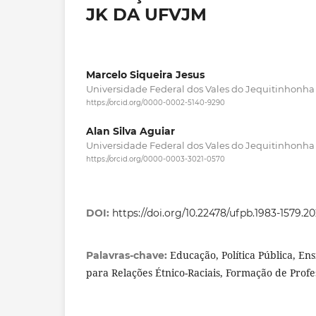
JK DA UFVJM
Marcelo Siqueira Jesus
Universidade Federal dos Vales do Jequitinhonha e
https://orcid.org/0000-0002-5140-9290
Alan Silva Aguiar
Universidade Federal dos Vales do Jequitinhonha e
https://orcid.org/0000-0003-3021-0570
DOI:
https://doi.org/10.22478/ufpb.1983-1579.2
Educação, Política Pública, En
Palavras-chave:
para Relações Étnico-Raciais, Formação de Profe