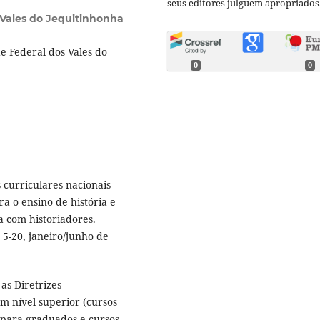
seus editores julguem apropriados
 Vales do Jequitinhonha
e Federal dos Vales do
0
0
curriculares nacionais
ra o ensino de história e
a com historiadores.
. 5-20, janeiro/junho de
as Diretrizes
em nível superior (cursos
 para graduados e cursos