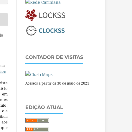
do
CONTADOR DE VISITAS
uma
tion
ista
Acessos a partir de 30 de maio de 2021
ê-lo
m em
ntes
culo:
EDIÇÃO ATUAL
o e a
ibua
 aos
a que