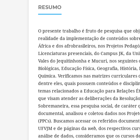
RESUMO
O presente trabalho é fruto de pesquisa que ob
realidade da implementação de conteúdos sobre 
África e dos afrobrasileiros, nos Projetos Pedag
Licenciaturas presenciais, do Campus JK, da Un
Vales do Jequitinhonha e Mucuri, nos seguintes 
Biológicas, Educação Física, Geografia, História,
Química. Verificamos nas matrizes curriculares d
dentre eles, quais possuem conteúdos e discipl
temas relacionados a Educação para Relações Ét
que visam atender as deliberações da Resolução
Sobremaneira, essa pesquisa social, de caráter q
documental, analisou e coletou dados nos Proje
(PPCs). Buscamos acessar os referidos document
UFVJM e de páginas da
web,
dos respectivos cur
análise de dados, consideramos que os cursos d