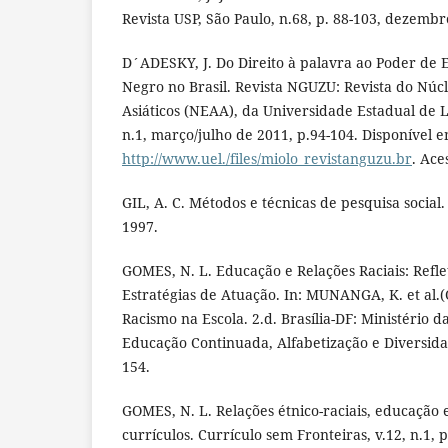
Revista USP, São Paulo, n.68, p. 88-103, dezembr
D´ADESKY, J. Do Direito à palavra ao Poder de
Negro no Brasil. Revista NGUZU: Revista do Núcl
Asiáticos (NEAA), da Universidade Estadual de 
n.1, março/julho de 2011, p.94-104. Disponível e
http://www.uel./files/miolo_revistanguzu.br
. Ace
GIL, A. C. Métodos e técnicas de pesquisa social. 
1997.
GOMES, N. L. Educação e Relações Raciais: Refl
Estratégias de Atuação. In: MUNANGA, K. et al.
Racismo na Escola. 2.d. Brasília-DF: Ministério 
Educação Continuada, Alfabetização e Diversida
154.
GOMES, N. L. Relações étnico-raciais, educação 
currículos. Currículo sem Fronteiras, v.12, n.1, 