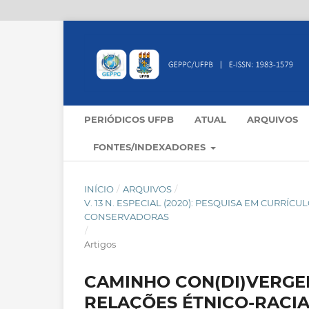
PERIÓDICOS UFPB
ATUAL
ARQUIVOS
FONTES/INDEXADORES
INÍCIO
/
ARQUIVOS
/
V. 13 N. ESPECIAL (2020): PESQUISA EM CURR
CONSERVADORAS
/
Artigos
CAMINHO CON(DI)VERGE
RELAÇÕES ÉTNICO-RACIA