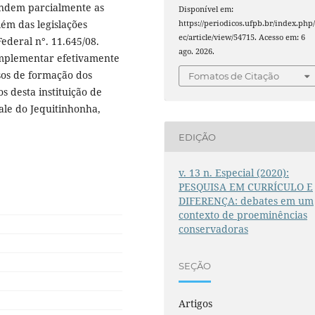
endem parcialmente as
Disponível em:
ém das legislações
https://periodicos.ufpb.br/index.php/
ec/article/view/54715. Acesso em: 6
Federal n°. 11.645/08.
ago. 2026.
mplementar efetivamente
sos de formação dos
Fomatos de Citação
s desta instituição de
Vale do Jequitinhonha,
EDIÇÃO
v. 13 n. Especial (2020):
PESQUISA EM CURRÍCULO E
DIFERENÇA: debates em um
contexto de proeminências
conservadoras
SEÇÃO
Artigos