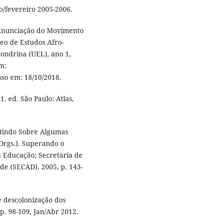
o/fevereiro 2005-2006.
 Enunciação do Movimento
eo de Estudos Afro-
Londrina (UEL), ano 1,
m:
sso em: 18/10/2018.
1. ed. São Paulo: Atlas,
etindo Sobre Algumas
(Orgs.). Superando o
da Educação; Secretaria de
de (SECAD), 2005, p. 143-
e descolonização dos
pp. 98-109, Jan/Abr 2012.