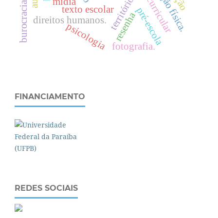
diretriz curricular
território
mídia
burocracia
texto escolar
pré-escola
f
.
resenha
direitos humanos.
psicologia
fotografia.
FINANCIAMENTO
REDES SOCIAIS