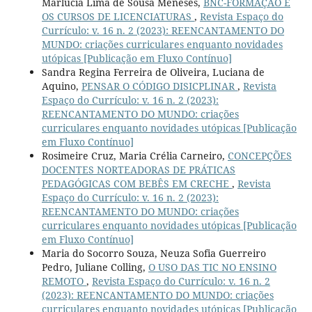
Marlúcia Lima de Sousa Meneses,
BNC-FORMAÇÃO E
OS CURSOS DE LICENCIATURAS
,
Revista Espaço do
Currículo: v. 16 n. 2 (2023): REENCANTAMENTO DO
MUNDO: criações curriculares enquanto novidades
utópicas [Publicação em Fluxo Contínuo]
Sandra Regina Ferreira de Oliveira, Luciana de
Aquino,
PENSAR O CÓDIGO DISICPLINAR
,
Revista
Espaço do Currículo: v. 16 n. 2 (2023):
REENCANTAMENTO DO MUNDO: criações
curriculares enquanto novidades utópicas [Publicação
em Fluxo Contínuo]
Rosimeire Cruz, Maria Crélia Carneiro,
CONCEPÇÕES
DOCENTES NORTEADORAS DE PRÁTICAS
PEDAGÓGICAS COM BEBÊS EM CRECHE
,
Revista
Espaço do Currículo: v. 16 n. 2 (2023):
REENCANTAMENTO DO MUNDO: criações
curriculares enquanto novidades utópicas [Publicação
em Fluxo Contínuo]
Maria do Socorro Souza, Neuza Sofia Guerreiro
Pedro, Juliane Colling,
O USO DAS TIC NO ENSINO
REMOTO
,
Revista Espaço do Currículo: v. 16 n. 2
(2023): REENCANTAMENTO DO MUNDO: criações
curriculares enquanto novidades utópicas [Publicação