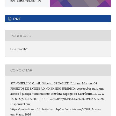
PDF
PUBLICADO
08-08-2021
COMO CITAR
STANGHERLIN, Camila Silveira; SPENGLER, Fabiana Marion. OS
PROJETOS DE EXTENSÃO NO ENSINO JURÍDICO: percepções para um
acesso à justiça humanizante.
Revista Espaço do Currículo
,
[S. l.]
, v.
14, n. 2, p. 1–12, 2021. DOI: 10.22478/ufpb.1983-1579.2021v14n2.56328.
Disponível em:
https://periodicos.ufpb.br/index.php/rec/article/view/56328. Acesso
em: 6 ago. 2026.