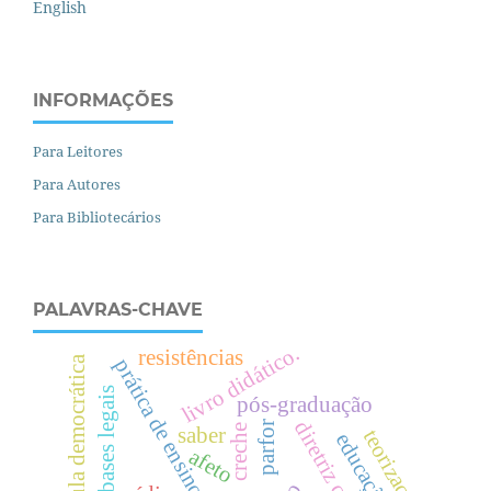
English
INFORMAÇÕES
Para Leitores
Para Autores
Para Bibliotecários
PALAVRAS-CHAVE
livro didático.
resistências
aula democrática
prática de ensino
bases legais
pós-graduação
parfor
creche
saber
teorização
e
d
u
c
a
ç
ã
o
í
s
i
c
a
afeto