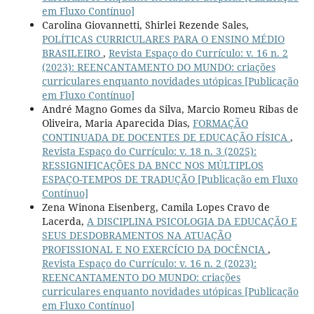
em Fluxo Contínuo]
Carolina Giovannetti, Shirlei Rezende Sales,
POLÍTICAS CURRICULARES PARA O ENSINO MÉDIO
BRASILEIRO
,
Revista Espaço do Currículo: v. 16 n. 2
(2023): REENCANTAMENTO DO MUNDO: criações
curriculares enquanto novidades utópicas [Publicação
em Fluxo Contínuo]
André Magno Gomes da Silva, Marcio Romeu Ribas de
Oliveira, Maria Aparecida Dias,
FORMAÇÃO
CONTINUADA DE DOCENTES DE EDUCAÇÃO FÍSICA
,
Revista Espaço do Currículo: v. 18 n. 3 (2025):
RESSIGNIFICAÇÕES DA BNCC NOS MÚLTIPLOS
ESPAÇO-TEMPOS DE TRADUÇÃO [Publicação em Fluxo
Contínuo]
Zena Winona Eisenberg, Camila Lopes Cravo de
Lacerda,
A DISCIPLINA PSICOLOGIA DA EDUCAÇÃO E
SEUS DESDOBRAMENTOS NA ATUAÇÃO
PROFISSIONAL E NO EXERCÍCIO DA DOCÊNCIA
,
Revista Espaço do Currículo: v. 16 n. 2 (2023):
REENCANTAMENTO DO MUNDO: criações
curriculares enquanto novidades utópicas [Publicação
em Fluxo Contínuo]