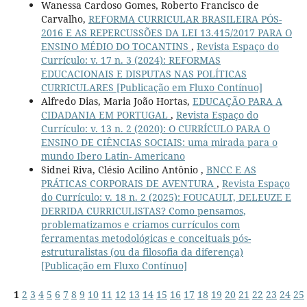
Wanessa Cardoso Gomes, Roberto Francisco de
Carvalho,
REFORMA CURRICULAR BRASILEIRA PÓS-
2016 E AS REPERCUSSÕES DA LEI 13.415/2017 PARA O
ENSINO MÉDIO DO TOCANTINS
,
Revista Espaço do
Currículo: v. 17 n. 3 (2024): REFORMAS
EDUCACIONAIS E DISPUTAS NAS POLÍTICAS
CURRICULARES [Publicação em Fluxo Contínuo]
Alfredo Dias, Maria João Hortas,
EDUCAÇÃO PARA A
CIDADANIA EM PORTUGAL
,
Revista Espaço do
Currículo: v. 13 n. 2 (2020): O CURRÍCULO PARA O
ENSINO DE CIÊNCIAS SOCIAIS: uma mirada para o
mundo Ibero Latin- Americano
Sidnei Riva, Clésio Acilino Antônio ,
BNCC E AS
PRÁTICAS CORPORAIS DE AVENTURA
,
Revista Espaço
do Currículo: v. 18 n. 2 (2025): FOUCAULT, DELEUZE E
DERRIDA CURRICULISTAS? Como pensamos,
problematizamos e criamos currículos com
ferramentas metodológicas e conceituais pós-
estruturalistas (ou da filosofia da diferença)
[Publicação em Fluxo Contínuo]
1
2
3
4
5
6
7
8
9
10
11
12
13
14
15
16
17
18
19
20
21
22
23
24
25