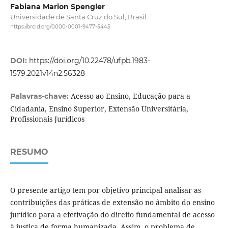
Fabiana Marion Spengler
Universidade de Santa Cruz do Sul, Brasil.
https://orcid.org/0000-0001-9477-5445
DOI:
https://doi.org/10.22478/ufpb.1983-
1579.2021v14n2.56328
Acesso ao Ensino, Educação para a
Palavras-chave:
Cidadania, Ensino Superior, Extensão Universitária,
Profissionais Jurídicos
RESUMO
O presente artigo tem por objetivo principal analisar as
contribuições das práticas de extensão no âmbito do ensino
jurídico para a efetivação do direito fundamental de acesso
à justiça de forma humanizada. Assim, o problema de