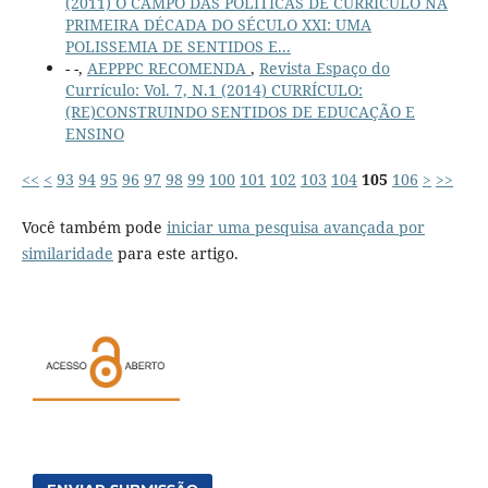
(2011) O CAMPO DAS POLÍTICAS DE CURRÍCULO NA
PRIMEIRA DÉCADA DO SÉCULO XXI: UMA
POLISSEMIA DE SENTIDOS E...
- -,
AEPPPC RECOMENDA
,
Revista Espaço do
Currículo: Vol. 7, N.1 (2014) CURRÍCULO:
(RE)CONSTRUINDO SENTIDOS DE EDUCAÇÃO E
ENSINO
<<
<
93
94
95
96
97
98
99
100
101
102
103
104
105
106
>
>>
Você também pode
iniciar uma pesquisa avançada por
similaridade
para este artigo.