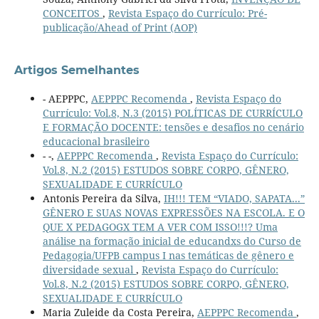
CONCEITOS
,
Revista Espaço do Currículo: Pré-
publicação/Ahead of Print (AOP)
Artigos Semelhantes
- AEPPPC,
AEPPPC Recomenda
,
Revista Espaço do
Currículo: Vol.8, N.3 (2015) POLÍTICAS DE CURRÍCULO
E FORMAÇÃO DOCENTE: tensões e desafios no cenário
educacional brasileiro
- -,
AEPPPC Recomenda
,
Revista Espaço do Currículo:
Vol.8, N.2 (2015) ESTUDOS SOBRE CORPO, GÊNERO,
SEXUALIDADE E CURRÍCULO
Antonis Pereira da Silva,
IH!!! TEM “VIADO, SAPATA...”
GÊNERO E SUAS NOVAS EXPRESSÕES NA ESCOLA. E O
QUE X PEDAGOGX TEM A VER COM ISSO!!!? Uma
análise na formação inicial de educandxs do Curso de
Pedagogia/UFPB campus I nas temáticas de gênero e
diversidade sexual
,
Revista Espaço do Currículo:
Vol.8, N.2 (2015) ESTUDOS SOBRE CORPO, GÊNERO,
SEXUALIDADE E CURRÍCULO
Maria Zuleide da Costa Pereira,
AEPPPC Recomenda
,