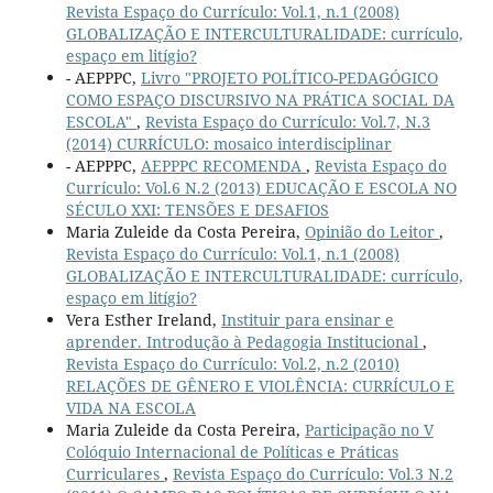
Revista Espaço do Currículo: Vol.1, n.1 (2008)
GLOBALIZAÇÃO E INTERCULTURALIDADE: currículo,
espaço em litígio?
- AEPPPC,
Livro "PROJETO POLÍTICO-PEDAGÓGICO
COMO ESPAÇO DISCURSIVO NA PRÁTICA SOCIAL DA
ESCOLA"
,
Revista Espaço do Currículo: Vol.7, N.3
(2014) CURRÍCULO: mosaico interdisciplinar
- AEPPPC,
AEPPPC RECOMENDA
,
Revista Espaço do
Currículo: Vol.6 N.2 (2013) EDUCAÇÃO E ESCOLA NO
SÉCULO XXI: TENSÕES E DESAFIOS
Maria Zuleide da Costa Pereira,
Opinião do Leitor
,
Revista Espaço do Currículo: Vol.1, n.1 (2008)
GLOBALIZAÇÃO E INTERCULTURALIDADE: currículo,
espaço em litígio?
Vera Esther Ireland,
Instituir para ensinar e
aprender. Introdução à Pedagogia Institucional
,
Revista Espaço do Currículo: Vol.2, n.2 (2010)
RELAÇÕES DE GÊNERO E VIOLÊNCIA: CURRÍCULO E
VIDA NA ESCOLA
Maria Zuleide da Costa Pereira,
Participação no V
Colóquio Internacional de Políticas e Práticas
Curriculares
,
Revista Espaço do Currículo: Vol.3 N.2