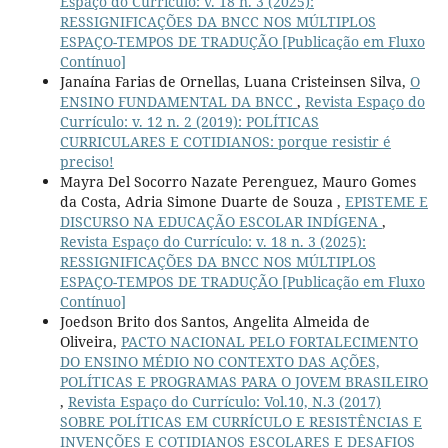
Espaço do Currículo: v. 18 n. 3 (2025):
RESSIGNIFICAÇÕES DA BNCC NOS MÚLTIPLOS
ESPAÇO-TEMPOS DE TRADUÇÃO [Publicação em Fluxo
Contínuo]
Janaína Farias de Ornellas, Luana Cristeinsen Silva,
O
ENSINO FUNDAMENTAL DA BNCC
,
Revista Espaço do
Currículo: v. 12 n. 2 (2019): POLÍTICAS
CURRICULARES E COTIDIANOS: porque resistir é
preciso!
Mayra Del Socorro Nazate Perenguez, Mauro Gomes
da Costa, Adria Simone Duarte de Souza ,
EPISTEME E
DISCURSO NA EDUCAÇÃO ESCOLAR INDÍGENA
,
Revista Espaço do Currículo: v. 18 n. 3 (2025):
RESSIGNIFICAÇÕES DA BNCC NOS MÚLTIPLOS
ESPAÇO-TEMPOS DE TRADUÇÃO [Publicação em Fluxo
Contínuo]
Joedson Brito dos Santos, Angelita Almeida de
Oliveira,
PACTO NACIONAL PELO FORTALECIMENTO
DO ENSINO MÉDIO NO CONTEXTO DAS AÇÕES,
POLÍTICAS E PROGRAMAS PARA O JOVEM BRASILEIRO
,
Revista Espaço do Currículo: Vol.10, N.3 (2017)
SOBRE POLÍTICAS EM CURRÍCULO E RESISTÊNCIAS E
INVENÇÕES E COTIDIANOS ESCOLARES E DESAFIOS