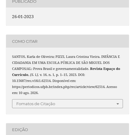
PUBLICADO
26-01-2023
COMO CITAR
SANTOS, Karla de Oliveira; PIZZI, Laura Cristina Vieira. INFÂNCIA E
CIDADANIA EM UMA ESCOLA PÚBLICA DE SÃO MIGUEL DOS
CAMPOS/AL: Prova Brasil e governamentalidade.
Revista Espaço do
Currículo
,
[S. l.]
, v. 16, n. 1, p. 1–15, 2023. DOI:
10.15687/rec.v16i1.62514. Disponível em:
https://periodicos.ufpb.br/index.php/rec/article/view/62514. Acesso
em: 10 ago. 2026.
Fomatos de Citação
EDIÇÃO