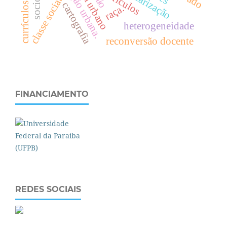
escolarização
currículos
.
cartografia
raça.
u
.
c
l
a
s
s
e
s
o
c
i
a
l
heterogeneidade
reconversão docente
FINANCIAMENTO
REDES SOCIAIS