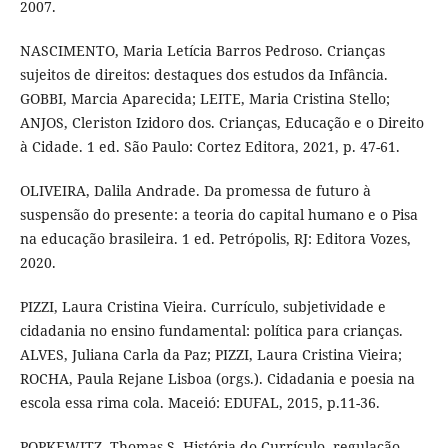
2007.
NASCIMENTO, Maria Letícia Barros Pedroso. Crianças
sujeitos de direitos: destaques dos estudos da Infância.
GOBBI, Marcia Aparecida; LEITE, Maria Cristina Stello;
ANJOS, Cleriston Izidoro dos. Crianças, Educação e o Direito
à Cidade. 1 ed. São Paulo: Cortez Editora, 2021, p. 47-61.
OLIVEIRA, Dalila Andrade. Da promessa de futuro à
suspensão do presente: a teoria do capital humano e o Pisa
na educação brasileira. 1 ed. Petrópolis, RJ: Editora Vozes,
2020.
PIZZI, Laura Cristina Vieira. Currículo, subjetividade e
cidadania no ensino fundamental: política para crianças.
ALVES, Juliana Carla da Paz; PIZZI, Laura Cristina Vieira;
ROCHA, Paula Rejane Lisboa (orgs.). Cidadania e poesia na
escola essa rima cola. Maceió: EDUFAL, 2015, p.11-36.
POPKEWITZ, Thomas S. História do Currículo, regulação