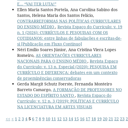
E... “VAI TER LUTA!”
Ellen Maria Santos Portela, Ana Carolina Sabino dos
Santos, Helena Maria dos Santos Felício,
CONTRARREFORMAS NAS POLÍTICAS CURRICULARES
DO ENSINO MÉDIO
,
Revista Espaço do Currículo: v. 19
n. 1 (2026): CURRÍCULOS E PESQUISAS COM OS
COTIDIANOS: entre linhas de fabulações e escritas-de-
si [Publicação em Fluxo Contínuo]
Néri Emílio Soares Júnior, Ana Cristina Viera Lopes
Romeiro,
AS ORIENTAÇÕES CURRICULARES
NACIONAIS PARA O ENSINO MÉDIO
,
Revista Espaço
do Currículo: v. 13 n. Especial (2020): PESQUISA EM
CURRÍCULO E DIFERENÇA: debates em um contexto
de proeminências conservadoras
Gerda Margit Schutz Foerste, Fernanda Monteiro
Barreto Camargo,
A FORMAÇÃO DE PROFESSORES NO
ESTADO DO ESPÍRITO SANTO
,
Revista Espaço do
Currículo: v. 12 n. 3 (2019): POLÍTICAS E CURRÍCULO
NA LICENCIATURA EM ARTES VISUAIS
<<
<
1
2
3
4
5
6
7
8
9
10
11
12
13
14
15
16
17
18
19
20
21
22
23
2