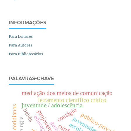
INFORMAÇÕES
Para Leitores
Para Autores
Para Bibliotecários
PALAVRAS-CHAVE
mediação dos meios de comunicação
letramento científico crítico
juventude / adolescência.
currículos cotidianos
contágio
bebês
projovem urbano
público-privado
e
d
u
c
a
ç
ã
o
r
b
a
n
a
juventudes
sociologia
gestão