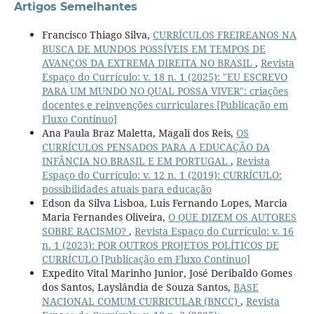
Artigos Semelhantes
Francisco Thiago Silva,
CURRÍCULOS FREIREANOS NA
BUSCA DE MUNDOS POSSÍVEIS EM TEMPOS DE
AVANÇOS DA EXTREMA DIREITA NO BRASIL
,
Revista
Espaço do Currículo: v. 18 n. 1 (2025): "EU ESCREVO
PARA UM MUNDO NO QUAL POSSA VIVER": criações
docentes e reinvenções curriculares [Publicação em
Fluxo Contínuo]
Ana Paula Braz Maletta, Magali dos Reis,
OS
CURRÍCULOS PENSADOS PARA A EDUCAÇÃO DA
INFÂNCIA NO BRASIL E EM PORTUGAL
,
Revista
Espaço do Currículo: v. 12 n. 1 (2019): CURRÍCULO:
possibilidades atuais para educação
Edson da Silva Lisboa, Luis Fernando Lopes, Marcia
Maria Fernandes Oliveira,
O QUE DIZEM OS AUTORES
SOBRE RACISMO?
,
Revista Espaço do Currículo: v. 16
n. 1 (2023): POR OUTROS PROJETOS POLÍTICOS DE
CURRÍCULO [Publicação em Fluxo Contínuo]
Expedito Vital Marinho Junior, José Deribaldo Gomes
dos Santos, Layslândia de Souza Santos,
BASE
NACIONAL COMUM CURRICULAR (BNCC)
,
Revista