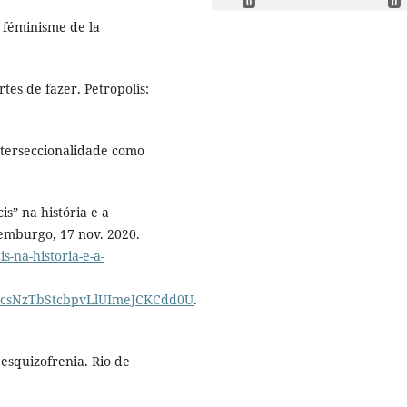
0
0
 féminisme de la
tes de fazer. Petrópolis:
interseccionalidade como
” na história e a
emburgo, 17 nov. 2020.
s-na-historia-e-a-
1csNzTbStcbpvLlUImeJCKCdd0U
.
 esquizofrenia. Rio de