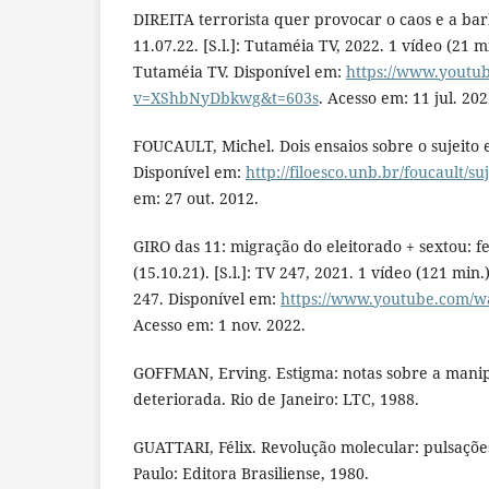
DIREITA terrorista quer provocar o caos e a bar
11.07.22. [S.l.]: Tutaméia TV, 2022. 1 vídeo (21 m
Tutaméia TV. Disponível em:
https://www.youtu
v=XShbNyDbkwg&t=603s
. Acesso em: 11 jul. 202
FOUCAULT, Michel. Dois ensaios sobre o sujeito e o
Disponível em:
http://filoesco.unb.br/foucault/s
em: 27 out. 2012.
GIRO das 11: migração do eleitorado + sextou: fel
(15.10.21). [S.l.]: TV 247, 2021. 1 vídeo (121 min
247. Disponível em:
https://www.youtube.com/wa
Acesso em: 1 nov. 2022.
GOFFMAN, Erving. Estigma: notas sobre a mani
deteriorada. Rio de Janeiro: LTC, 1988.
GUATTARI, Félix. Revolução molecular: pulsações
Paulo: Editora Brasiliense, 1980.