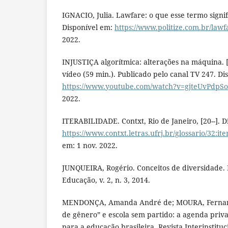
IGNACIO, Julia. Lawfare: o que esse termo signific
Disponível em:
https://www.politize.com.br/lawf
2022.
INJUSTIÇA algorítmica: alterações na máquina. [S
vídeo (59 min.). Publicado pelo canal TV 247. Di
https://www.youtube.com/watch?v=gjteUvPdpSo
2022.
ITERABILIDADE. Contxt, Rio de Janeiro, [20--]. D
https://www.contxt.letras.ufrj.br/glossario/32:it
em: 1 nov. 2022.
JUNQUEIRA, Rogério. Conceitos de diversidade. 
Educação, v. 2, n. 3, 2014.
MENDONÇA, Amanda André de; MOURA, Fernanda
de gênero” e escola sem partido: a agenda priv
para a educação brasileira. Revista Interinstituc