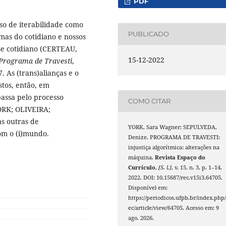
PDF
sso de iterabilidade como
PUBLICADO
mas do cotidiano e nossos
se cotidiano (CERTEAU,
15-12-2022
Programa de Travesti
,
7. As (trans)alianças e o
tos, então, em
assa pelo processo
COMO CITAR
YORK; OLIVEIRA;
as outras de
YORK, Sara Wagner; SEPULVEDA,
com o (i)mundo.
Denize. PROGRAMA DE TRAVESTI:
injustiça algorítmica: alterações na
máquina.
Revista Espaço do
Currículo
,
[S. l.]
, v. 15, n. 3, p. 1–14,
2022. DOI: 10.15687/rec.v15i3.64705.
Disponível em:
https://periodicos.ufpb.br/index.php/
ec/article/view/64705. Acesso em: 9
ago. 2026.