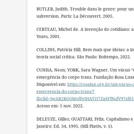
BUTLER, Judith. Trouble dans le genre: pour un
subversion. Paris: La Découvert, 2005.
CERTEAU, Michel de. A invenção do cotidiano: ar
Vozes, 2001.
COLLINS, Patrícia Hill. Bem mais que ideias: a 
teoria social crítica. São Paulo: Boitempo, 2022.
CUNHA, Neon; YORK, Sara Wagner. Um vácuo “cis
emergência do corpo trans. Fundação Rosa Lux
Disponível em:
https://rosalux.org.br/um-vacuo-ci
emergencia-do-corpo-trans/?
fbclid=IwAR2RGQMofFeIHATi37Za6Ff8ufV97zf6
Acesso em: 1 nov. 2022.
DELEUZE, Gilles; GUATTARI, Félix. Capitalismo e
Janeiro: Ed. 34, 1995. (Mil Platôs, v. 1).