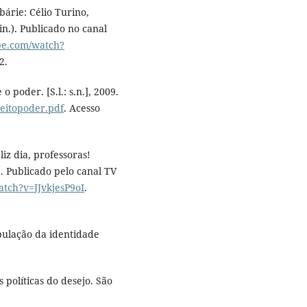
bárie: Célio Turino,
in.). Publicado no canal
be.com/watch?
2.
 poder. [S.l.: s.n.], 2009.
ujeitopoder.pdf
. Acesso
iz dia, professoras!
.). Publicado pelo canal TV
tch?v=JJvkjesP9oI
.
pulação da identidade
 políticas do desejo. São