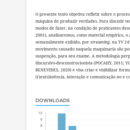
O presente texto objetiva refletir sobre o proce
máquina de produzir verdades. Para discutir te
modos de fazer, na condição de praticantes des
2001), analisaremos, como material empírico, o
semanalmente exibido, por
streaming
, na TV 24
movimento causado naquela maquinaria são pos
suspenção, para seu exame. A metodologia perp
discursivo-desconstrucionista (POCAHY, 2011; 
BENEVIDES, 2020) e visa criar e visibilizar form
(r)ex(s)istência, interação e comunicação no e 
DOWNLOADS