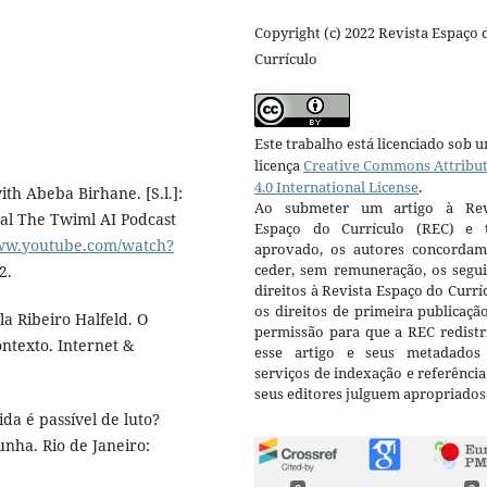
Copyright (c) 2022 Revista Espaço 
Currículo
Este trabalho está licenciado sob 
licença
Creative Commons Attribu
4.0 International License
.
th Abeba Birhane. [S.l.]:
Ao submeter um artigo à Rev
nal The Twiml AI Podcast
Espaço do Currículo (REC) e t
www.youtube.com/watch?
aprovado, os autores concorda
ceder, sem remuneração, os segui
2.
direitos à Revista Espaço do Currí
os direitos de primeira publicaçã
 Ribeiro Halfeld. O
permissão para que a REC redistr
ntexto. Internet &
esse artigo e seus metadados
serviços de indexação e referênci
seus editores julguem apropriados
da é passível de luto?
nha. Rio de Janeiro: