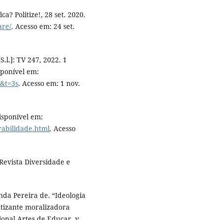
a? Politize!, 28 set. 2020.
are/
. Acesso em: 24 set.
.l.]: TV 247, 2022. 1
sponível em:
&t=3s
. Acesso em: 1 nov.
isponível em:
erabilidade.html
. Acesso
Revista Diversidade e
 Pereira de. “Ideologia
atizante moralizadora
ional Artes de Educar, v.