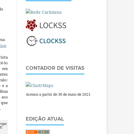
do
uma
tion
ista
ê-lo
CONTADOR DE VISITAS
m em
ntes
culo:
o e a
ibua
Acessos a partir de 30 de maio de 2021
 aos
a que
.
EDIÇÃO ATUAL