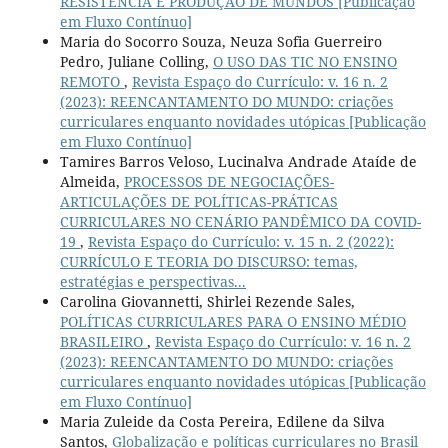
RESISTÊNCIA E PRODUÇÃO DE MUNDOS [Publicação
em Fluxo Contínuo]
Maria do Socorro Souza, Neuza Sofia Guerreiro
Pedro, Juliane Colling,
O USO DAS TIC NO ENSINO
REMOTO
,
Revista Espaço do Currículo: v. 16 n. 2
(2023): REENCANTAMENTO DO MUNDO: criações
curriculares enquanto novidades utópicas [Publicação
em Fluxo Contínuo]
Tamires Barros Veloso, Lucinalva Andrade Ataíde de
Almeida,
PROCESSOS DE NEGOCIAÇÕES-
ARTICULAÇÕES DE POLÍTICAS-PRÁTICAS
CURRICULARES NO CENÁRIO PANDÊMICO DA COVID-
19
,
Revista Espaço do Currículo: v. 15 n. 2 (2022):
CURRÍCULO E TEORIA DO DISCURSO: temas,
estratégias e perspectivas...
Carolina Giovannetti, Shirlei Rezende Sales,
POLÍTICAS CURRICULARES PARA O ENSINO MÉDIO
BRASILEIRO
,
Revista Espaço do Currículo: v. 16 n. 2
(2023): REENCANTAMENTO DO MUNDO: criações
curriculares enquanto novidades utópicas [Publicação
em Fluxo Contínuo]
Maria Zuleide da Costa Pereira, Edilene da Silva
Santos,
Globalização e políticas curriculares no Brasil