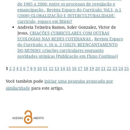
de 1985 a 2006: entre os processos de regulação e
emancipação
,
Revista Espaço do Currículo: Vol.1, n.1
(2008) GLOBALIZAÇÃO E INTERCULTURALIDADE:
currículo, espaço em litígio?
Andreia Teixeira Ramos, Soler Gonzalez, Victor de
Jesus,
CRIAÇÕES CURRICULARES COM OUTRAS
ECOLOGIAS NAS REDES COTIDIANAS
,
Revista Espaço
do Currículo: v. 16 n. 2 (2023): REENCANTAMENTO
DO MUNDO: criações curriculares enquanto
novidades utópicas [Publicação em Fluxo Contínuo]
1
2
3
4
5
6
7
8
9
10
11
12
13
14
15
16
17
18
19
20
21
22
23
24
25
Você também pode
iniciar uma pesquisa avançada por
similaridade
para este artigo.