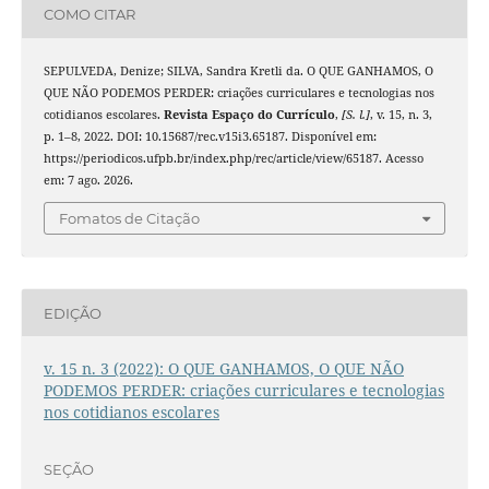
COMO CITAR
SEPULVEDA, Denize; SILVA, Sandra Kretli da. O QUE GANHAMOS, O
QUE NÃO PODEMOS PERDER: criações curriculares e tecnologias nos
cotidianos escolares.
Revista Espaço do Currículo
,
[S. l.]
, v. 15, n. 3,
p. 1–8, 2022. DOI: 10.15687/rec.v15i3.65187. Disponível em:
https://periodicos.ufpb.br/index.php/rec/article/view/65187. Acesso
em: 7 ago. 2026.
Fomatos de Citação
EDIÇÃO
v. 15 n. 3 (2022): O QUE GANHAMOS, O QUE NÃO
PODEMOS PERDER: criações curriculares e tecnologias
nos cotidianos escolares
SEÇÃO