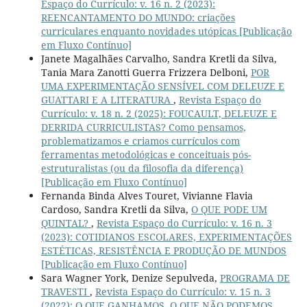
Espaço do Currículo: v. 16 n. 2 (2023):
REENCANTAMENTO DO MUNDO: criações
curriculares enquanto novidades utópicas [Publicação
em Fluxo Contínuo]
Janete Magalhães Carvalho, Sandra Kretli da Silva,
Tania Mara Zanotti Guerra Frizzera Delboni,
POR
UMA EXPERIMENTAÇÃO SENSÍVEL COM DELEUZE E
GUATTARI E A LITERATURA
,
Revista Espaço do
Currículo: v. 18 n. 2 (2025): FOUCAULT, DELEUZE E
DERRIDA CURRICULISTAS? Como pensamos,
problematizamos e criamos currículos com
ferramentas metodológicas e conceituais pós-
estruturalistas (ou da filosofia da diferença)
[Publicação em Fluxo Contínuo]
Fernanda Binda Alves Touret, Vivianne Flavia
Cardoso, Sandra Kretli da Silva,
O QUE PODE UM
QUINTAL?
,
Revista Espaço do Currículo: v. 16 n. 3
(2023): COTIDIANOS ESCOLARES, EXPERIMENTAÇÕES
ESTÉTICAS, RESISTÊNCIA E PRODUÇÃO DE MUNDOS
[Publicação em Fluxo Contínuo]
Sara Wagner York, Denize Sepulveda,
PROGRAMA DE
TRAVESTI
,
Revista Espaço do Currículo: v. 15 n. 3
(2022): O QUE GANHAMOS, O QUE NÃO PODEMOS