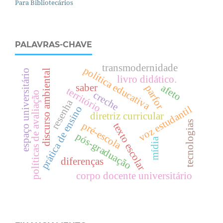
Para Bibliotecários
PALAVRAS-CHAVE
transmodernidade
política educativa
espaço universitário
discurso ambiental
livro didático.
saber
afeto
parfor
território
creche
políticas de avaliação
resenha
voz estudantil
prática de ensino
diretriz curricular
tecnologias
pré-escola
texto escolar
pós-graduação
mídia
diferenças
corpo docente universitário