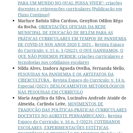
PARA UM MUNDO NO QUAL POSSA VIVER": criações
docentes e reinvenções curriculares [Publicação em
Fluxo Contínuo]
Marluce Batista Silva Cardoso, Genylton Odilon Rêgo
da Rocha,
ORIENTAÇÕES OFICIAIS DA REDE
MUNICIPAL DE EDUCAÇÃO DE BELÉM PARA AS
PRÁTICAS CURRICULARES EM TEMPOS DE PANDEMIA
DE COVID-19 NOS ANOS 2020 E 2021
,
Revista Espaço
do Currículo: v. 15 n. 3 (2022): O QUE GANHAMOS, O
QUE NÃO PODEMOS PERDER: criações curriculares e
tecnologias nos cotidianos escolares
Nilda Alves, Izadora Agueda Ovelha, Fernanda Mello,
PESQUISAS NA PANDEMIA E OS ARTEFATOS DA
CIBERCULTURA
,
Revista Espaço do Currículo: v. 14 n.
Especial (2021): DESLOCAMENTOS METODOLÓGICOS
NAS PESQUISAS EM CURRÍCULO
Maria Angélica da Silva, Lucinalva Andrade Ataide de
Almeida, Carlinda Leite,
MOVIMENTOS DE
TRADUÇÃO DAS POLÍTICAS-PRÁTICAS CURRICULARES
DOCENTES NO AGRESTE PERNAMBUCANO
,
Revista
Espaço do Currículo: v. 16 n. 3 (2023): COTIDIANOS
ESCOLARES, EXPERIMENTAÇÕES ESTÉTICAS,