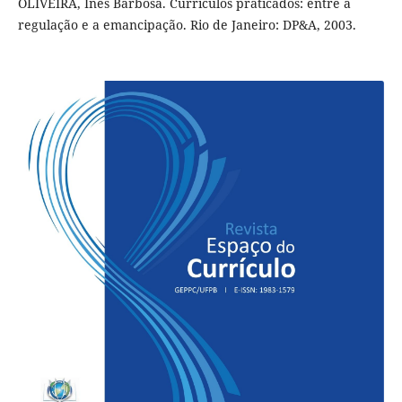
OLIVEIRA, Inês Barbosa. Currículos praticados: entre a
regulação e a emancipação. Rio de Janeiro: DP&A, 2003.