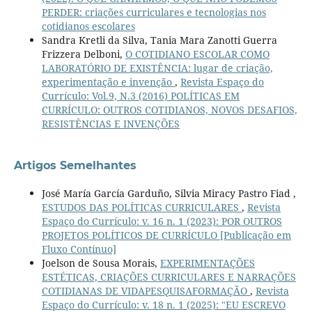
PERDER: criações curriculares e tecnologias nos
cotidianos escolares
Sandra Kretli da Silva, Tania Mara Zanotti Guerra
Frizzera Delboni,
O COTIDIANO ESCOLAR COMO
LABORATÓRIO DE EXISTÊNCIA: lugar de criação,
experimentação e invenção
,
Revista Espaço do
Currículo: Vol.9, N.3 (2016) POLÍTICAS EM
CURRÍCULO: OUTROS COTIDIANOS, NOVOS DESAFIOS,
RESISTÊNCIAS E INVENÇÕES
Artigos Semelhantes
José María García Garduño, Silvia Miracy Pastro Fiad ,
ESTUDOS DAS POLÍTICAS CURRICULARES
,
Revista
Espaço do Currículo: v. 16 n. 1 (2023): POR OUTROS
PROJETOS POLÍTICOS DE CURRÍCULO [Publicação em
Fluxo Contínuo]
Joelson de Sousa Morais,
EXPERIMENTAÇÕES
ESTÉTICAS, CRIAÇÕES CURRICULARES E NARRAÇÕES
COTIDIANAS DE VIDAPESQUISAFORMAÇÃO
,
Revista
Espaço do Currículo: v. 18 n. 1 (2025): "EU ESCREVO